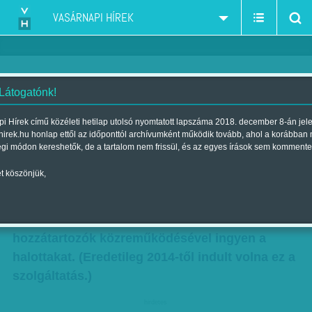
VASÁRNAPI HÍREK
 Látogatónk!
Drágul a holttest-előkészítés
i Hírek című közéleti hetilap utolsó nyomtatott lapszáma 2018. december 8-án jel
hirek.hu honlap ettől az időponttól archívumként működik tovább, ahol a korábban
Szerző:
Munkatársunktól
| Megjelent a 2016. május 07.-i lapszámban
égi módon kereshetők, de a tartalom nem frissül, és az egyes írások sem kommente
t köszönjük,
Drágul a holttest-előkészítés. Tovább halasztja
a szociális temetés bevezetését a kormány, így
legkorábban 2019-ben hantolhatják el a
hozzátartozók közreműködésével ingyen a
halottakat. (Eredetileg 2014-től indult volna ez a
szolgáltatás.)
hirdetes