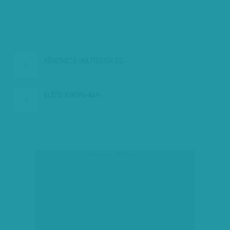
KÖVETKEZŐ:
HOLTTESTEK ÉS…
ELŐZŐ:
EURÓPA-NAP -…
társadalmi célú hirdetés