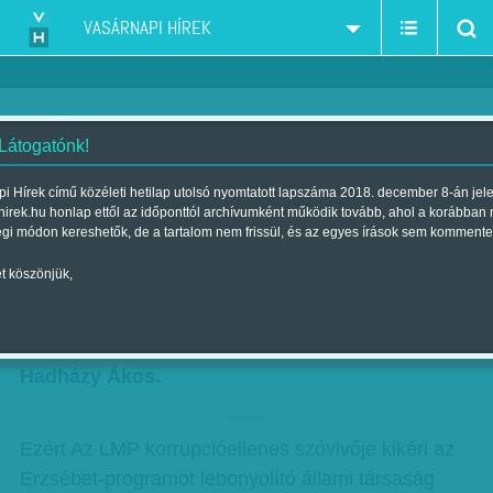
VASÁRNAPI HÍREK
 Látogatónk!
Durván drága állami tábor
i Hírek című közéleti hetilap utolsó nyomtatott lapszáma 2018. december 8-án jel
hirek.hu honlap ettől az időponttól archívumként működik tovább, ahol a korábban
Szerző:
Munkatársunktól
| Megjelent a 2016. július 02.-i lapszámban
égi módon kereshetők, de a tartalom nem frissül, és az egyes írások sem kommente
t köszönjük,
Hátrányos helyzetű gyerekek táboroztatásán
szakíthatnak nagyot államhoz közeli
magáncégek, az Erzsébet-programban, állítja
Hadházy Ákos.
hirdetes
Ezért Az LMP korrupcióellenes szóvivője kikéri az
Erzsébet-programot lebonyolító állami társaság