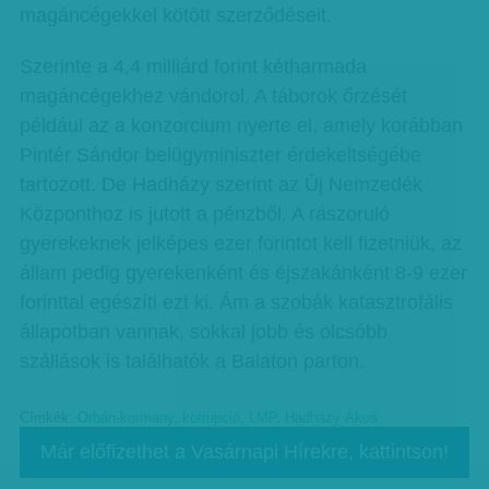
magáncégekkel kötött szerződéseit.
Szerinte a 4,4 milliárd forint kétharmada
magáncégekhez vándorol. A táborok őrzését
például az a konzorcium nyerte el, amely korábban
Pintér Sándor belügyminiszter érdekeltségébe
tartozott. De Hadházy szerint az Új Nemzedék
Központhoz is jutott a pénzből. A rászoruló
gyerekeknek jelképes ezer forintot kell fizetniük, az
állam pedig gyerekenként és éjszakánként 8-9 ezer
forinttal egészíti ezt ki. Ám a szobák katasztrofális
állapotban vannak, sokkal jobb és olcsóbb
szállások is találhatók a Balaton parton.
Címkék:
Orbán-kormány
,
korrupció
,
LMP
,
Hadházy Ákos
Már előfizethet a Vasárnapi Hírekre, kattintson!