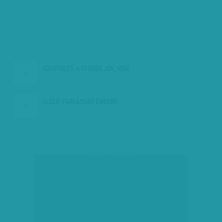
KÖVETKEZŐ:
A GYEREK JÖN, NEM…
ELŐZŐ:
FARKASNAK EMBERE -…
társadalmi célú hirdetés