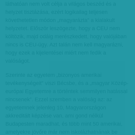
láthatóan nem volt célja a világos beszéd és a
helyzet tisztázása, ezért logikailag teljesen
követhetetlen módon „magyarázta” a kialakult
helyzetet. Először leszögezte, hogy a CEU nem
költözik, majd odáig merészkedett, hogy valójában
nincs is CEU-ügy. Azt talán nem kell magyarázni,
hogy ezek a kijelentései miért nem fedik a
valóságot.
Szerinte az egyetem „bizonyos amerikai
tevékenységeit” viszi Bécsbe, és a „magyar Közép-
európai Egyetemre a történtek semmilyen hatással
nincsenek”. Ezzel szemben a valóság az: az
egyetemnek jelenleg 10, Magyarországon
akkreditált képzése van, ami gond nélkül
Budapesten maradhat, és több mint 50 amerikai,
amelyekre jövőre már nem iskolázhatnának be