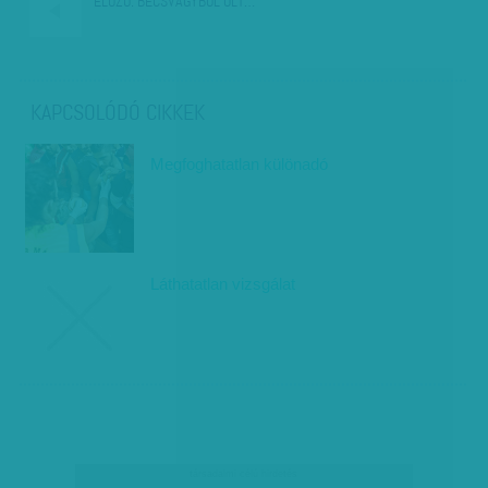
ELŐZŐ:
BECSVÁGYBÓL ÖLT…
KAPCSOLÓDÓ CIKKEK
Megfoghatatlan különadó
Láthatatlan vizsgálat
társadalmi célú hirdetés