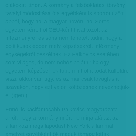
diákokat itthon. A kormány a felsőoktatási törvény
tavalyi módosítása óta egyébként is sportot űzött
abból, hogy hol a magyar nevén, hol Soros-
egyetemként, hol CEU-ként hivatkozott az
intézményre, és soha nem lehetett tudni, hogy a
politikusok éppen mely képzésekről, intézményi
egységekről beszélnek. Ez Palkovics esetében
sem világos, de nem nehéz belátni: ha egy
egyetem képzéseinek több mint öthatodát külföldre
viszi, akkor van ügy, és az már csak lovaglás a
szavakon, hogy ezt vajon költözésnek nevezhetjük-
e. (Igen.)
Ennél is kacifántosabb Palkovics magyarázata
arról, hogy a kormány miért nem írja alá azt az
államközi megállapodást New York állammal,
amelyet egyébként ők maguk támasztottak