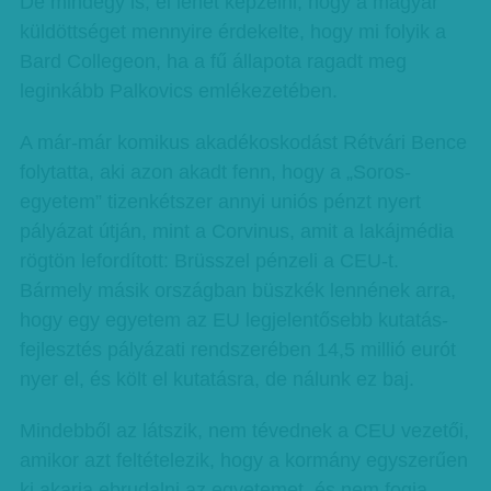
De mindegy is, el lehet képzelni, hogy a magyar
küldöttséget mennyire érdekelte, hogy mi folyik a
Bard Collegeon, ha a fű állapota ragadt meg
leginkább Palkovics emlékezetében.
A már-már komikus akadékoskodást Rétvári Bence
folytatta, aki azon akadt fenn, hogy a „Soros-
egyetem” tizenkétszer annyi uniós pénzt nyert
pályázat útján, mint a Corvinus, amit a lakájmédia
rögtön lefordított: Brüsszel pénzeli a CEU-t.
Bármely másik országban büszkék lennének arra,
hogy egy egyetem az EU legjelentősebb kutatás-
fejlesztés pályázati rendszerében 14,5 millió eurót
nyer el, és költ el kutatásra, de nálunk ez baj.
Mindebből az látszik, nem tévednek a CEU vezetői,
amikor azt feltételezik, hogy a kormány egyszerűen
ki akarja ebrudalni az egyetemet, és nem fogja