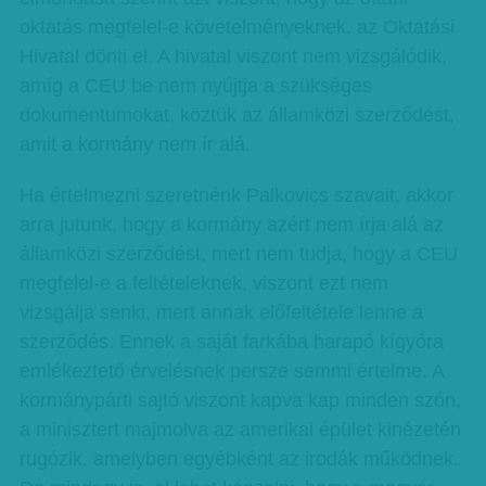
oktatás megfelel-e követelményeknek, az Oktatási
Hivatal dönti el. A hivatal viszont nem vizsgálódik,
amíg a CEU be nem nyújtja a szükséges
dokumentumokat, köztük az államközi szerződést,
amit a kormány nem ír alá.
Ha értelmezni szeretnénk Palkovics szavait, akkor
arra jutunk, hogy a kormány azért nem írja alá az
államközi szerződést, mert nem tudja, hogy a CEU
megfelel-e a feltételeknek, viszont ezt nem
vizsgálja senki, mert annak előfeltétele lenne a
szerződés. Ennek a saját farkába harapó kígyóra
emlékeztető érvelésnek persze semmi értelme. A
kormánypárti sajtó viszont kapva kap minden szón,
a minisztert majmolva az amerikai épület kinézetén
rugózik, amelyben egyébként az irodák működnek.