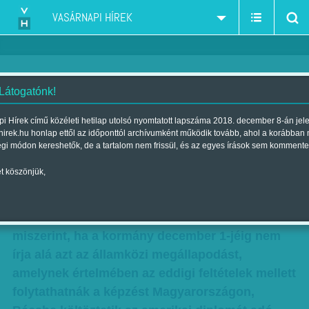
VASÁRNAPI HÍREK
 Látogatónk!
Egyetemi szintű mellébeszélés
i Hírek című közéleti hetilap utolsó nyomtatott lapszáma 2018. december 8-án jel
hirek.hu honlap ettől az időponttól archívumként működik tovább, ahol a korábban
Szerző:
F. Szabó Kata
| Megjelent a 2018. november 03.-i lapszámban
égi módon kereshetők, de a tartalom nem frissül, és az egyes írások sem kommente
t köszönjük,
Elképesztő kommunikációs káoszt generálnak a
kormány tagjai a CEU ugye körül, az egyetem
vezetésének múlt heti bejelentése óta,
miszerint, ha a kormány december 1-jéig nem
írja alá azt az államközi megállapodást,
amelynek értelmében az eddigi feltételek mellett
folytathatnák a képzést Magyarországon,