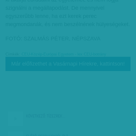
szignálni a megállapodást. De mennyivel
egyszerűbb lenne, ha ezt kerek perec
megmondanák, és nem beszélnének hülyeségeket.
FOTÓ: SZALMÁS PÉTER, NÉPSZAVA
Címkék:
CEU-Közép-Európai Egyetem - lex CEU-botrány
Már előfizethet a Vasárnapi Hírekre, kattintson!
KÖVETKEZŐ:
TÍZEZREK…