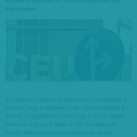
Bécsbe költöztetik az amerikai diplomát adó
képzéseiket.
hirdetes
A nyilatkozó politikusok egyszerűen visszaélnek a
ténnyel, hogy a legtöbben már rég elvesztették a
fonalat, hogy pontosan min megy a vita és éppen
kinél van a labda. A héten a 168 Óra készített
interjút Palkovics László miniszterrel, akinek