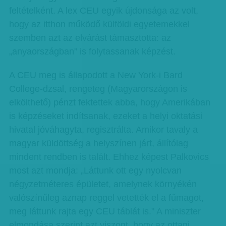
feltételként. A lex CEU egyik újdonsága az volt,
hogy az itthon működő külföldi egyetemekkel
szemben azt az elvárást támasztotta: az
„anyaországban” is folytassanak képzést.
A CEU meg is állapodott a New York-i Bard
College-dzsal, rengeteg (Magyarországon is
elkölthető) pénzt fektettek abba, hogy Amerikában
is képzéseket indítsanak, ezeket a helyi oktatási
hivatal jóváhagyta, regisztrálta. Amikor tavaly a
magyar küldöttség a helyszínen járt, állítólag
mindent rendben is talált. Ehhez képest Palkovics
most azt mondja: „Láttunk ott egy nyolcvan
négyzetméteres épületet, amelynek környékén
valószínűleg aznap reggel vetették el a fűmagot,
meg láttunk rajta egy CEU táblát is.” A miniszter
elmondása szerint azt viszont, hogy az ottani