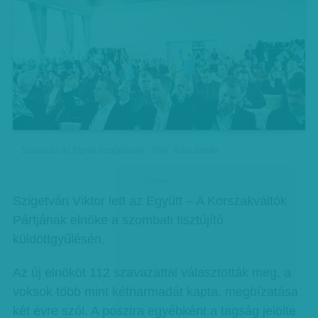
Szavazás az Együtt tisztújításán - Fotó: Tuba Zoltán
hirdetes
Szigetvári Viktor lett az Együtt – A Korszakváltók
Pártjának elnöke a szombati tisztújító
küldöttgyűlésén.
Az új elnököt 112 szavazattal választották meg, a
voksok több mint kétharmadát kapta, megbízatása
két évre szól. A posztra egyébként a tagság jelölte