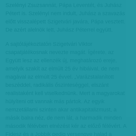
Szelényi Zsuzsannát, Pápa Leventét, és Juhász
Pétert is. Szelényi nem indult, Juhász a szavazás
előtt visszalépett Szigetvári javára, Pápa vesztett.
De azért alelnök lett, Juhász Péterrel együtt.
A sajtótájékoztatón Szigetvári Viktor
csapatjátékosnak nevezte magát. Ígérete, az
Együtt lesz az ellenzék új, meghatározó ereje,
amelyik szakít az elmúlt 25 év hibáival, de nem
magával az elmúlt 25 évvel. „Varázstalanított
beszéddel, radikális őszinteséggel, elszánt
realistaként kell viselkednünk. Mert a magyarokat
hülyíteni ott vannak más pártok. Az egyik
nemzetállami szinten akar antikapitalizmust, a
másik balra néz, de nem lát, a harmadik minden
második félévben elnézést kér az előző félévért. A
Fidesz és a Jobbik pedig versengve halad a