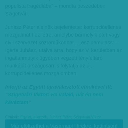
populista tragédiába” – mondta beszédében
Szigetvári.
Juhász Péter alelnök bejelentette: korrupcióellenes
mozgalmat hoz létre, amelybe bármelyik párt vagy
civil szervezet közreműködhet. „Lesz nemulass” –
ígérte Juhász, utalva arra, hogy az V. kerületben az
ingatlanmutyik ügyében végzett tényfeltáró
munkáját országosan is folytatja az új,
korrupcióellenes mozgalomban.
Interjú az Együtt újraválasztott elnökével itt:
"
Szigetvári Viktor: Ha valaki, hát én nem
kávéztam
"
Címkék:
Együtt
,
ellenzék
,
Juhász Péter
,
Szigetvári Viktor
Már előfizethet a Vasárnapi Hírekre, kattintson!