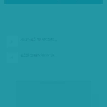
KÖVETKEZŐ:
TERRORIZMUS,…
ELŐZŐ:
SZIGETVÁRI VIKTOR:…
társadalmi célú hirdetés