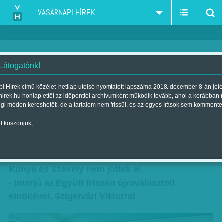
VASÁRNAPI HÍREK
 Látogatónk!
Együtt lesz nemulass!
i Hírek című közéleti hetilap utolsó nyomtatott lapszáma 2018. december 8-án jel
hirek.hu honlap ettől az időponttól archívumként működik tovább, ahol a korábban
Szerző:
Krausz Viktória
| Megjelent a 2015. február 15.-i lapszámban
égi módon kereshetők, de a tartalom nem frissül, és az egyes írások sem kommente
t köszönjük,
Örül, hogy Juhász Péter visszalépett, és
mozgalmat szervez.
- A Szolidaritás nem hagyta el az Együttet, csak
Kónya és Székely nem jöttek el.
- Interjú az Együtt frissen újraválasztott
elnökével, Szigetvári Viktorral.