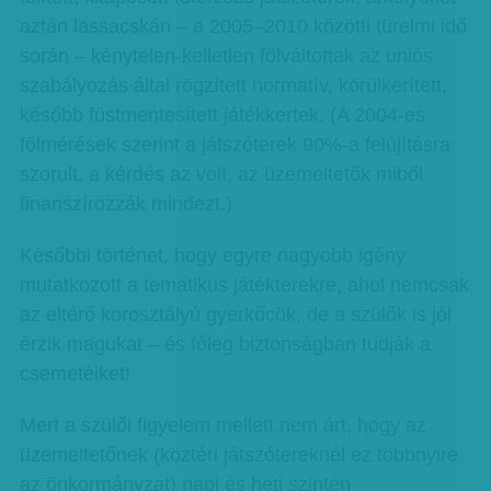
aztán lassacskán – a 2005–2010 közötti türelmi idő
során – kénytelen-kelletlen fölváltottak az uniós
szabályozás által rögzített normatív, körülkerített,
később füstmentesített játékkertek. (A 2004-es
fölmérések szerint a játszóterek 90%-a felújításra
szorult, a kérdés az volt, az üzemeltetők miből
finanszírozzák mindezt.)
Későbbi történet, hogy egyre nagyobb igény
mutatkozott a tematikus játékterekre, ahol nemcsak
az eltérő korosztályú gyerkőcök, de a szülők is jól
érzik magukat – és főleg biztonságban tudják a
csemetéiket!
Mert a szülői figyelem mellett nem árt, hogy az
üzemeltetőnek (köztéri játszótereknél ez többnyire
az önkormányzat) napi és heti szinten