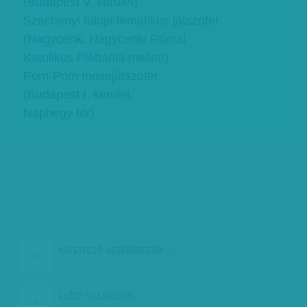
(Budapest V. kerület)
Széchenyi faluja tematikus játszótér
(Nagycenk, Nagycenki Római
Katolikus Plébánia mellett)
Pom-Pom mesejátszótér
(Budapest I. kerület,
Naphegy tér)
KÖVETKEZŐ:
MEGKÉRDEZTÜK -…
ELŐZŐ:
VILLANÁSNYI…