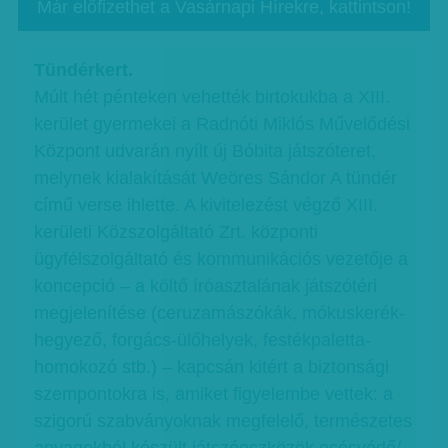
Már előfizethet a Vasárnapi Hírekre, kattintson!
Tündérkert.
Múlt hét pénteken vehették birtokukba a XIII.
kerület gyermekei a Radnóti Miklós Művelődési
Központ udvarán nyílt új Bóbita játszóteret,
melynek kialakítását Weöres Sándor A tündér
című verse ihlette. A kivitelezést végző XIII.
kerületi Közszolgáltató Zrt. központi
ügyfélszolgáltató és kommunikációs vezetője a
koncepció – a költő íróasztalának játszótéri
megjelenítése (ceruzamászókák, mókuskerék-
hegyező, forgács-ülőhelyek, festékpaletta-
homokozó stb.) – kapcsán kitért a biztonsági
szempontokra is, amiket figyelembe vettek: a
szigorú szabványoknak megfelelő, természetes