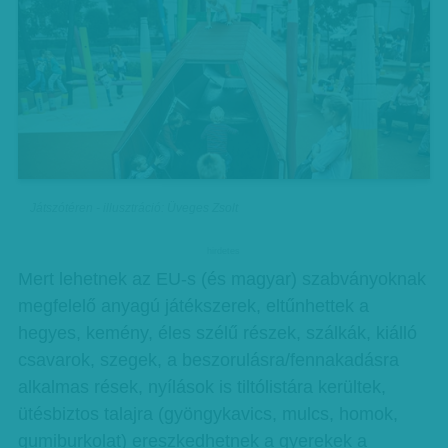
Játszótéren - illusztráció: Üveges Zsolt
hirdetes
Mert lehetnek az EU-s (és magyar) szabványoknak
megfelelő anyagú játékszerek, eltűnhettek a
hegyes, kemény, éles szélű részek, szálkák, kiálló
csavarok, szegek, a beszorulásra/fennakadásra
alkalmas rések, nyílások is tiltólistára kerültek,
ütésbiztos talajra (gyöngykavics, mulcs, homok,
gumiburkolat) ereszkedhetnek a gyerekek a