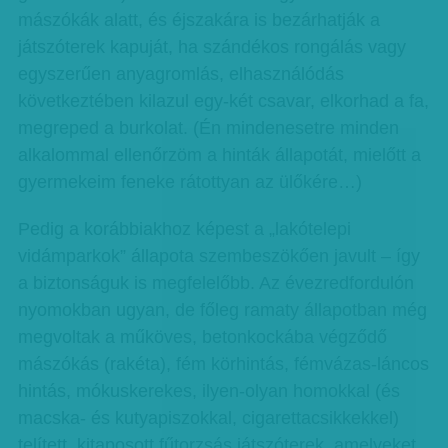
mászókák alatt, és éjszakára is bezárhatják a
játszóterek kapuját, ha szándékos rongálás vagy
egyszerűen anyagromlás, elhasználódás
következtében kilazul egy-két csavar, elkorhad a fa,
megreped a burkolat. (Én mindenesetre minden
alkalommal ellenőrzöm a hinták állapotát, mielőtt a
gyermekeim feneke rátottyan az ülőkére…)
Pedig a korábbiakhoz képest a „lakótelepi
vidámparkok” állapota szembeszökően javult – így
a biztonságuk is megfelelőbb. Az évezredfordulón
nyomokban ugyan, de főleg ramaty állapotban még
megvoltak a műköves, betonkockába végződő
mászókás (rakéta), fém körhintás, fémvázas-láncos
hintás, mókuskerekes, ilyen-olyan homokkal (és
macska- és kutyapiszokkal, cigarettacsikkekkel)
telített, kitaposott fűtorzsás játszóterek, amelyeket