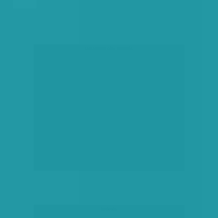
társadalmi célú hirdetés
hirdetés