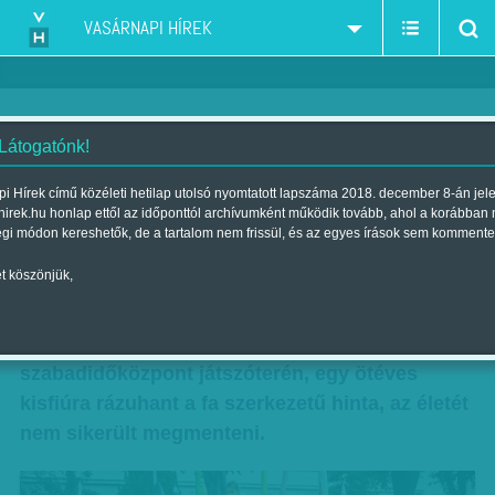
VASÁRNAPI HÍREK
 Látogatónk!
Ellenőrzött terek - Fő a
i Hírek című közéleti hetilap utolsó nyomtatott lapszáma 2018. december 8-án jel
hirek.hu honlap ettől az időponttól archívumként működik tovább, ahol a korábban
biztonság!
égi módon kereshetők, de a tartalom nem frissül, és az egyes írások sem kommente
Szerző:
Rácz I. Péter
| Megjelent a 2015. szeptember 26.-i
t köszönjük,
lapszámban
Borzasztó tragédia történt nemrég egy szlovák
szabadidőközpont játszóterén, egy ötéves
kisfiúra rázuhant a fa szerkezetű hinta, az életét
nem sikerült megmenteni.