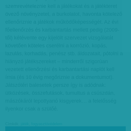
szemrevételeznie kell a játékokat és a játékteret
övező növényzetet, a burkolatot, havonta kötelező
ellenőriznie a játékok működőképességét. Az évi
főellenőrzés és karbantartás mellett pedig (2009-
től) kétévente egy kijelölt szervezet vizsgálatát
követően köteles cserélni a korrózió, kopás,
lazulás, korhadás, penész stb. áldozatait, pótolni a
hiányzó játékszereket – minderről szigorúan
vezetett ellenőrzési és karbantartási naplót kell
írnia (és 10 évig megőriznie a dokumentumot).
Játszótéri balesetek persze így is adódnak:
ütközések, összefutások, tumultus a csúszdán,
mászókáról lepottyanó kisgyerek… a felelősség
ilyenkor csak a szülőé.
Címkék:
játék
,
fogyasztóvédelem