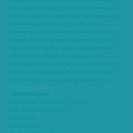
anyagokból készült játszóeszközök esésvédő/
ütéscsillapító, öntöttgumi burkolatú terepen
helyezkednek el, vízáteresztő gyöngykaviccsal
és fahánccsal keretezve. Szabó Tamás
elmondta, hogy a fák telepítése során még az
allergén növényzet elkerülésére is figyelmet
fordítottak. A kötelező felülvizsgálatok mellett
az esetleges időközi elhasználódásra is
odafigyelnek, akár eső, akár szél károsítja pl. a
homokozót, folyamatosan tisztítják, cserélik
majd, ahogy a kerület más játszóterein is.
Játszótérajánló
Károlyi-kert (Budapest V. kerület)
Mátyás király játszópark
(Visegrád)
Olimpiai park