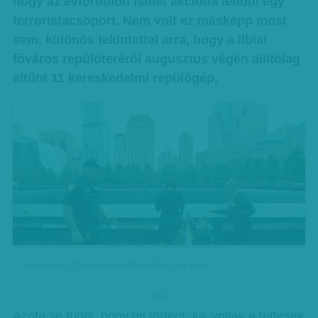
hogy az évfordulón ismét akcióba lendül egy
terroristacsoport. Nem volt ez másképp most
sem, különös tekintettel arra, hogy a líbiai
főváros repülőteréről augusztus végén állítólag
eltűnt 11 kereskedelmi repülőgép.
Szeptember 11-i terrorkészültség New York-ban
hirdetes
Azóta se tudni, hogy mi történt, kik voltak a tettesek