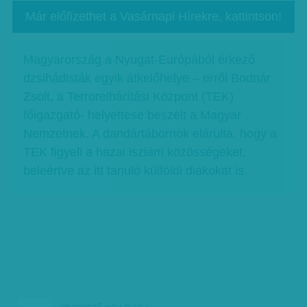
Már előfizethet a Vasárnapi Hírekre, kattintson!
Magyarország a Nyugat-Európából érkező
dzsihádisták egyik átkelőhelye – erről Bodnár
Zsolt, a Terrorelhárítási Központ (TEK)
főigazgató- helyettese beszélt a Magyar
Nemzetnek. A dandártábornok elárulta, hogy a
TEK figyeli a hazai iszlám közösségeket,
beleértve az itt tanuló külföldi diákokat is.