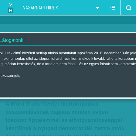
VASÁRNAPI HÍREK
 Látogatónk!
Eltűnt gépek nyomában
i Hírek című közéleti hetilap utolsó nyomtatott lapszáma 2018. december 8-án jel
hirek.hu honlap ettől az időponttól archívumként működik tovább, ahol a korábban
Szerző:
F. SZ. K.
| Megjelent a 2014. szeptember 14.-i lapszámban
égi módon kereshetők, de a tartalom nem frissül, és az egyes írások sem kommente
t köszönjük,
Terrortámadás nélkül vészelte át a világ
a 2011. szeptember 11-i események 13.
évfordulóját.
A Word Trade Center ikertornyainak
összeomlásának napjára minden évben
fokozott figyelemmel és elővigyázatossággal
készülnek a nyugati demokráciák, tartva attól,