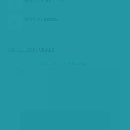
KÖVETKEZŐ:
NEM ELÉG A…
ELŐZŐ:
SZANKCIÓKRA…
KAPCSOLÓDÓ CIKKEK
Avar János: A 9/11 világa
társadalmi célú hirdetés