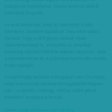
bubópestis baktériumot, miután fertőzött állatok
teteméből kinyerték.
Az eset tanulsága, hogy az interneten szinte
bármilyen „szellemi táplálékot” meg lehet találni.
Ironikus, hogy a férfi gépén találtak olyan
dokumentumokat is, amelyeket az amerikai
hadsereg oldaláról töltött le teljesen legálisan, ezek
a mesterlövészet és a pszichikai hadviselés csínját-
bínját taglalják.
A számítógép tartalma önmagában nem bizonyítja,
hogy a terroristák kezében tömegpusztító fegyver
van – a veszély, csakúgy, mint az eltűnt gépek
esetében, továbbra is fennáll.
Címkék:
radikális iszlám-terror
,
USA
,
külpolitika