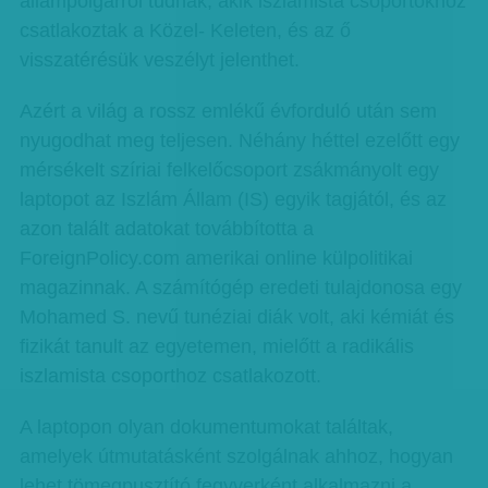
állampolgárról tudnak, akik iszlamista csoportokhoz
csatlakoztak a Közel- Keleten, és az ő
visszatérésük veszélyt jelenthet.
Azért a világ a rossz emlékű évforduló után sem
nyugodhat meg teljesen. Néhány héttel ezelőtt egy
mérsékelt szíriai felkelőcsoport zsákmányolt egy
laptopot az Iszlám Állam (IS) egyik tagjától, és az
azon talált adatokat továbbította a
ForeignPolicy.com amerikai online külpolitikai
magazinnak. A számítógép eredeti tulajdonosa egy
Mohamed S. nevű tunéziai diák volt, aki kémiát és
fizikát tanult az egyetemen, mielőtt a radikális
iszlamista csoporthoz csatlakozott.
A laptopon olyan dokumentumokat találtak,
amelyek útmutatásként szolgálnak ahhoz, hogyan
lehet tömegpusztító fegyverként alkalmazni a