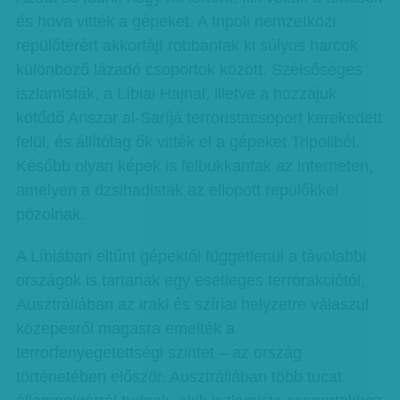
és hova vitték a gépeket. A tripoli nemzetközi
repülőtérért akkortájt robbantak ki súlyos harcok
különböző lázadó csoportok között. Szélsőséges
iszlamisták, a Líbiai Hajnal, illetve a hozzájuk
kötődő Anszar al-Saríjá terroristacsoport kerekedett
felül, és állítólag ők vitték el a gépeket Tripoliból.
Később olyan képek is felbukkantak az interneten,
amelyen a dzsihadisták az ellopott repülőkkel
pózolnak.
A Líbiában eltűnt gépektől függetlenül a távolabbi
országok is tartanak egy esetleges terrorakciótól,
Ausztráliában az iraki és szíriai helyzetre válaszul
közepesről magasra emelték a
terrorfenyegetettségi szintet – az ország
történetében először. Ausztráliában több tucat