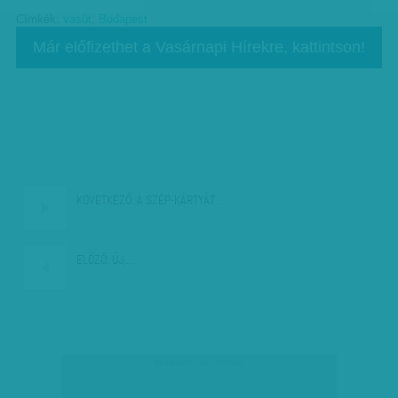
Címkék:
vasút
,
Budapest
Már előfizethet a Vasárnapi Hírekre, kattintson!
KÖVETKEZŐ:
A SZÉP-KÁRTYÁT…
ELŐZŐ:
ÚJ,…
társadalmi célú hirdetés