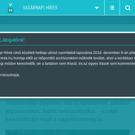
VASÁRNAPI HÍREK
 Látogatónk!
Extrém sport és vonatok
i Hírek című közéleti hetilap utolsó nyomtatott lapszáma 2018. december 8-án jel
hirek.hu honlap ettől az időponttól archívumként működik tovább, ahol a korábban
Szerző:
Munkatársunktól
| Megjelent a 2016. október 08.-i lapszámban
égi módon kereshetők, de a tartalom nem frissül, és az egyes írások sem kommente
t köszönjük,
A személyszállító vonatok ugyanúgy
közlekednek a Déli pályaudvaron, mint eddig,
ám az üzemi területeken a közelben lévő
Testnevelési Egyetem kap új épületeket: például
jégcsarnokot, fedett teniszpályákat – ezeket
használhatja majd a nagyközönség is.