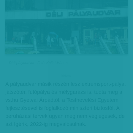
Déli pályaudvar - Fotó: Kállai Márton
hirdetes
A pályaudvar másik részén lesz extrémsport-pálya,
játszótér, futópálya és mélygarázs is, tudta meg a
vs.hu Gyetvai Árpádtól, a Testnevelési Egyetem
fejlesztésével is foglalkozó miniszteri biztostól. A
beruházási tervek ugyan még nem véglegesek, de
azt ígérik, 2022-ig megvalósulnak.