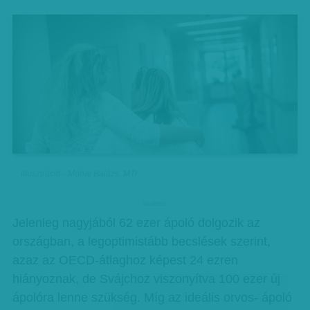
Illusztráció - Mohai Balázs, MTI
hirdetes
Jelenleg nagyjából 62 ezer ápoló dolgozik az
országban, a legoptimistább becslések szerint,
azaz az OECD-átlaghoz képest 24 ezren
hiányoznak, de Svájchoz viszonyítva 100 ezer új
ápolóra lenne szükség. Míg az ideális orvos- ápoló