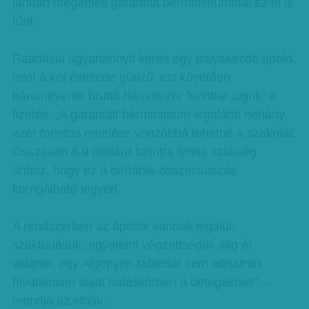
januári megemelt garantált bérminimummal ez el is
tűnt.
Ráadásul ugyanannyit keres egy pályakezdő ápoló,
mint a két évtizede güriző, ezt követően
háromévente bruttó háromezer forinttal „ugrik” a
fizetés. „A garantált bérminimum legalább néhány
ezer forintos emelése vonzóbbá tehetné a szakmát.
Összesen 8-9 milliárd forintra lenne szükség
ahhoz, hogy ez a bértábla-összecsúszás
korrigálható legyen.
A rendszerben az ápolók vannak legalul,
szaktudásuk, egyetemi végzettségük alig ér
valamit, egy Algopyrin-tablettát sem adhatnak
hivatalosan saját hatáskörben a betegeknek” –
mondja az elnök.