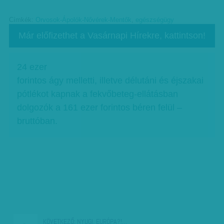
Címkék:
Orvosok-Ápolók-Nővérek-Mentők
,
egészségügy
Már előfizethet a Vasárnapi Hírekre, kattintson!
24 ezer
forintos ágy melletti, illetve délutáni és éjszakai
pótlékot kapnak a fekvőbeteg-ellátásban
dolgozók a 161 ezer forintos béren felül –
bruttóban.
KÖVETKEZŐ:
NYUGI, EURÓPA?!…