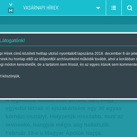
VASÁRNAPI HÍREK
 Látogatónk!
Február 19-e a Magyar Ápolók
i Hírek című közéleti hetilap utolsó nyomtatott lapszáma 2018. december 8-án jel
hirek.hu honlap ettől az időponttól archívumként működik tovább, ahol a korábban
Napja - Betegebbek a
égi módon kereshetők, de a tartalom nem frissül, és az egyes írások sem kommente
betegeknél
t köszönjük,
Szerző:
Munkatársunktól
| Megjelent a 2017. február 18.-i lapszámban
A legkisebb lobbierővel bírnak, van, hogy
egyedül látnak el éjszakánként egy 30 ágyas
kórházi osztályt. Helyzetük rosszabb, mint az
orvosoké, hangjuk mégis alig hallatszik.
Február 19-e a Magyar Ápolók Napja.