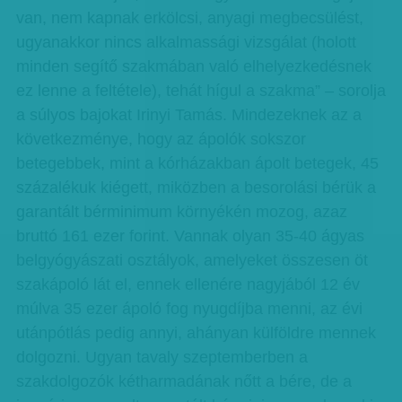
van, nem kapnak erkölcsi, anyagi megbecsülést,
ugyanakkor nincs alkalmassági vizsgálat (holott
minden segítő szakmában való elhelyezkedésnek
ez lenne a feltétele), tehát hígul a szakma” – sorolja
a súlyos bajokat Irinyi Tamás. Mindezeknek az a
következménye, hogy az ápolók sokszor
betegebbek, mint a kórházakban ápolt betegek, 45
százalékuk kiégett, miközben a besorolási bérük a
garantált bérminimum környékén mozog, azaz
bruttó 161 ezer forint. Vannak olyan 35-40 ágyas
belgyógyászati osztályok, amelyeket összesen öt
szakápoló lát el, ennek ellenére nagyjából 12 év
múlva 35 ezer ápoló fog nyugdíjba menni, az évi
utánpótlás pedig annyi, ahányan külföldre mennek
dolgozni. Ugyan tavaly szeptemberben a
szakdolgozók kétharmadának nőtt a bére, de a