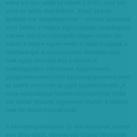
arány 1:4-hez, addig ez nálunk 1:2-höz, azaz fele
annyi az ápoló, mint kellene. „Plusz 24 ezer
ápolóval már megelégednénk” – mondta lapunknak
Irinyi Tamás, a Magyar Egészségügyi Szakdolgozói
Kamara (MESZK) Csongrád megyei elnöke. Aki
szerint a helyzet egyre romlik, s hiába kongatják a
vészharangot, a rendszerszintű átalakítás híján
csak egyre rosszabb lesz a helyzet. A
szakdolgozókon (orvosokon, fogorvosokon,
gyógyszerészeken kívüli egészségügyiseken) belül
az ápolók presztízse az egyik legalacsonyabb. „A
hazai egészségügy feudális viszonyai miatt hiába
van köztük főiskolát, egyetemet végzett, a tudásuk
csak kis részét használhatják.
A fekvőbeteg-ellátásban 12 órát dolgoznak, közben
enni sincs idejük, havonta egy szabad hétvégéjük