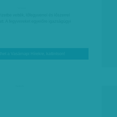
hirdetes
rizetbe vették, lőfegyverrel és lőszerrel
tt. A fegyvereket egyelőre igazságügyi
thet a Vasárnapi Hírekre, kattintson!
hirdetés