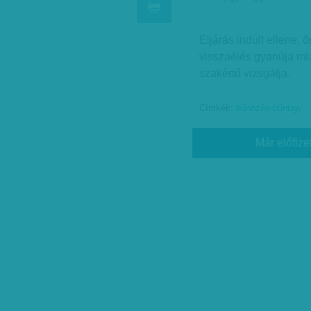
Eljárás indult ellene, ő
visszaélés gyanúja mia
szakértő vizsgálja.
Címkék:
bűnözés-bűnügy
Már előfize