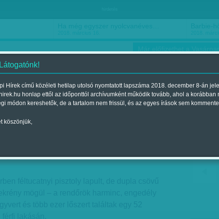
hirdetés
Ha még egyszer nyolcvanéves…
Barbie-h
2018. március 16.
2018. márci
Már előfizethet a Vasárnap
 Látogatónk!
i Hírek című közéleti hetilap utolsó nyomtatott lapszáma 2018. december 8-án jel
hirek.hu honlap ettől az időponttól archívumként működik tovább, ahol a korábban
ókusz
Szerintem
Ízlés
Sport
égi módon kereshetők, de a tartalom nem frissül, és az egyes írások sem kommente
t köszönjük,
nál a lakásban
Megjelent a 2016. július 16.-i lapszámban
ben féltucatnyi pisztoly lapult, de dupla csövű
zekrény mögül – a rendőrök harminc, engedély
egyvert és több ezer lőszert találtak egy 52
férfi lakásán.