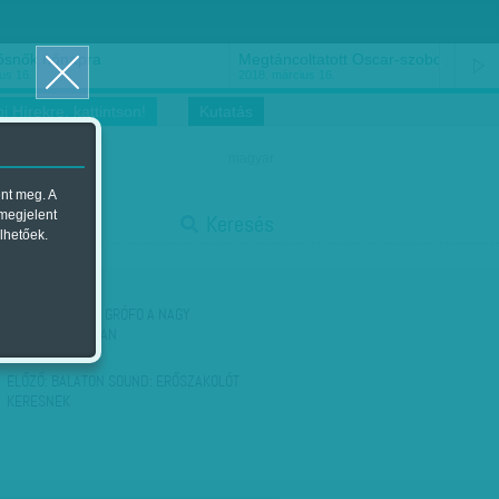
ősnők nőnapra
Megtáncoltatott Oscar-szobor
us 16.
2018. március 16.
i Hírekre, kattintson!
Kutatás
magyar
ent meg. A
start
 megjelent
Keresés
lhetőek.
stop
KÖVETKEZŐ:
KIS GRÓFO A NAGY
BÚTORHÁBORÚBAN
ELŐZŐ:
BALATON SOUND: ERŐSZAKOLÓT
KERESNEK