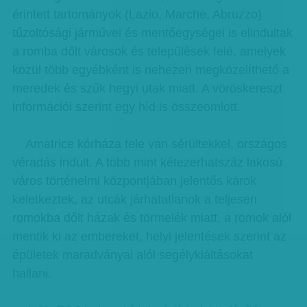
érintett tartományok (Lazio, Marche, Abruzzo)
tűzoltósági járművei és mentőegységei is elindultak
a romba dőlt városok és települések felé, amelyek
közül több egyébként is nehezen megközelíthető a
meredek és szűk hegyi utak miatt. A vöröskereszt
információi szerint egy híd is összeomlott.
Amatrice kórháza tele van sérültekkel, országos
véradás indult. A több mint kétezerhatszáz lakosú
város történelmi központjában jelentős károk
keletkeztek, az utcák járhatatlanok a teljesen
romokba dőlt házak és törmelék miatt, a romok alól
mentik ki az embereket, helyi jelentések szerint az
épületek maradványai alól segélykiáltásokat
hallani.