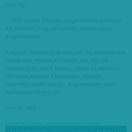
szükség.
Több kisebb település polgármestere telefonon
azt jelentette, hogy az épületek jelentős része
megsemmisült.
A Marche tartománybeli Arcquata del Trontóban két
turistát élve emeltek ki a romok alól. Marche
tartományban Ascoli Piceno, Fermo és Macerata
városokat érintette a földrengés. Abruzzo
tartományi elnöke közölte, hogy területén csak
épületekben történt kár.
(Forrás: MTI)
Címkék:
Olaszország
,
természeti katasztrófa
,
földrengés