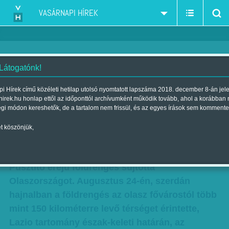
VASÁRNAPI HÍREK
 Látogatónk!
Földrengés Olaszországban: az
i Hírek című közéleti hetilap utolsó nyomtatott lapszáma 2018. december 8-án jel
hirek.hu honlap ettől az időponttól archívumként működik tovább, ahol a korábban
epicentrum az Appenninekben
égi módon kereshetők, de a tartalom nem frissül, és az egyes írások sem kommente
volt
t köszönjük,
Szerző:
MTI
| 2016. augusztus 24., szerda 10:53
Pusztító erejű földrengés sújtotta
Olaszországot. Augusztus 24-én, szerdán
hajnalban a földrengés az olasz fővárostól több
mint 150 kilométerre levő térséget érintette,
Lazio tartomány észak-keleti határán, az