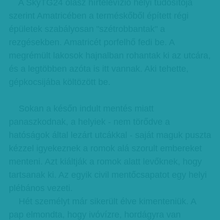
A SkyTG24 olasz hírtelevízió helyi tudósítója
szerint Amatricében a terméskőből épített régi
épületek szabályosan "szétrobbantak" a
rezgésekben. Amatricét porfelhő fedi be. A
megrémült lakosok hajnalban rohantak ki az utcára,
és a legtöbben azóta is itt vannak. Aki tehette,
gépkocsijába költözött be.
Sokan a későn indult mentés miatt
panaszkodnak, a helyiek - nem törődve a
hatóságok által lezárt utcákkal - saját maguk puszta
kézzel igyekeznek a romok alá szorult embereket
menteni. Azt kiáltják a romok alatt levőknek, hogy
tartsanak ki. Az egyik civil mentőcsapatot egy helyi
plébános vezeti.
Hét személyt már sikerült élve kimenteniük. A
pap elmondta, hogy ivóvízre, hordágyra van