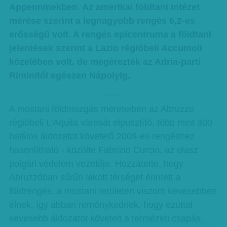
Appenninekben. Az amerikai földtani intézet
mérése szerint a legnagyobb rengés 6,2-es
erősségű volt. A rengés epicentruma a földtani
jelentések szerint a Lazio régióbeli Accumoli
közelében volt, de megérezték az Adria-parti
Riminitől egészen Nápolyig.
hirdetes
A mostani földmozgás méreteiben az Abruzzo
régióbeli L'Aquila városát elpusztító, több mint 300
halálos áldozatot követelő 2009-es rengéshez
hasonlítható - közölte Fabrizio Curcio, az olasz
polgári védelem vezetője. Hozzátette, hogy
Abruzzóban sűrűn lakott térséget érintett a
földrengés, a mostani területen viszont kevesebben
élnek, így abban reménykednek, hogy ezúttal
kevesebb áldozatot követelt a termézeti csapás.