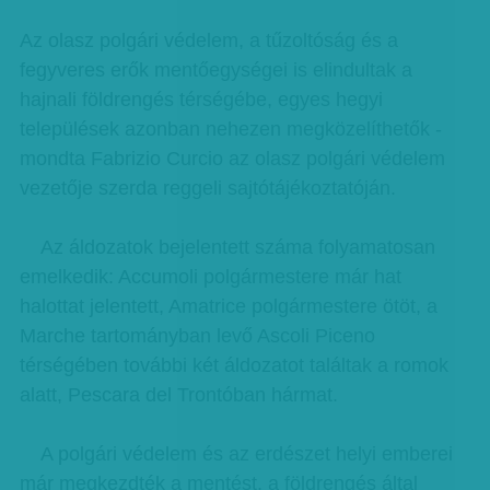
Az olasz polgári védelem, a tűzoltóság és a
fegyveres erők mentőegységei is elindultak a
hajnali földrengés térségébe, egyes hegyi
települések azonban nehezen megközelíthetők -
mondta Fabrizio Curcio az olasz polgári védelem
vezetője szerda reggeli sajtótájékoztatóján.
Az áldozatok bejelentett száma folyamatosan
emelkedik: Accumoli polgármestere már hat
halottat jelentett, Amatrice polgármestere ötöt, a
Marche tartományban levő Ascoli Piceno
térségében további két áldozatot találtak a romok
alatt, Pescara del Trontóban hármat.
A polgári védelem és az erdészet helyi emberei
már megkezdték a mentést, a földrengés által