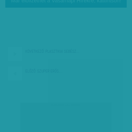
Már előfizethet a Vasárnapi Hírekre, kattintson!
KÖVETKEZŐ:
PLASZTIKAI SEBÉSZ…
ELŐZŐ:
SZUPER ERŐS,…
társadalmi célú hirdetés