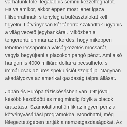
várhatunk tőle, legalábbis semmi kézzelfoghatót.
Ha valamikor, akkor éppen most lehet igaza
Hilsenrathnak, s tényleg a büféasztalokat kell
figyelni. Látványosan két táborra szakadtak ugyanis
a világ vezető jegybankárai. Miközben a
tengerentúlon már az a kérdés, hogy miképpen
lehetne lecsapolni a válságkezelés mocsarát,
vagyis begyűjteni a piacokon pangó pénzt. Ami alsó
hangon is 4000 milliárd dollárra becsülhető, s
immár csak az üres spekulációt szolgálja. Nagyban
akadályozva az amerikai gazdaság talpra állását.
Japán és Európa fáziskésésben van. Ott jóval
később kezdődött és még mindig folyik a piacok
árasztása. Számolatlanul ömlik az ingyen pénz a
kötvényvásárlási programokba. Mondhatni, még
lélegeztetőgépen tartják a nemzetgazdaságokat. Az