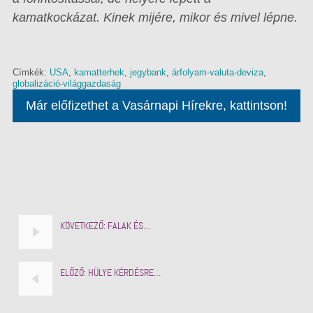
kamatkockázat. Kinek mijére, mikor és mivel lépne.
Címkék:
USA
,
kamatterhek
,
jegybank
,
árfolyam-valuta-deviza
,
globalizáció-világgazdaság
Már előfizethet a Vasárnapi Hírekre, kattintson!
KÖVETKEZŐ:
FALAK ÉS…
ELŐZŐ:
HÜLYE KÉRDÉSRE…