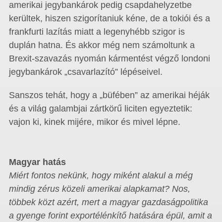
amerikai jegybankárok pedig csapdahelyzetbe
kerültek, hiszen szigorítaniuk kéne, de a tokiói és a
frankfurti lazítás miatt a legenyhébb szigor is
duplán hatna. És akkor még nem számoltunk a
Brexit-szavazás nyomán kármentést végző londoni
jegybankárok „csavarlazító” lépéseivel.
Sanszos tehát, hogy a „büfében” az amerikai héják
és a világ galambjai zártkörű liciten egyeztetik:
vajon ki, kinek mijére, mikor és mivel lépne.
Magyar hatás
Miért fontos nekünk, hogy miként alakul a még
mindig zérus közeli amerikai alapkamat? Nos,
többek közt azért, mert a magyar gazdaságpolitika
a gyenge forint exportélénkítő hatására épül, amit a