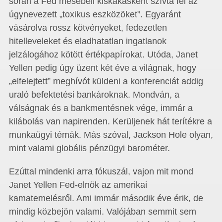
során a Fed mesebeli kiskakasként szívta fel az
úgynevezett „toxikus eszközöket”. Egyaránt
vásárolva rossz kötvényeket, fedezetlen
hitelleveleket és eladhatatlan ingatlanok
jelzálogához kötött értékpapírokat. Utóda, Janet
Yellen pedig úgy üzent két éve a világnak, hogy
„elfelejtett” meghívót küldeni a konferenciát addig
uraló befektetési bankároknak. Mondván, a
válságnak és a bankmentésnek vége, immár a
kilábolás van napirenden. Kerüljenek hát terítékre a
munkaügyi témák. Más szóval, Jackson Hole olyan,
mint valami globális pénzügyi barométer.
Ezúttal mindenki arra fókuszál, vajon mit mond
Janet Yellen Fed-elnök az amerikai
kamatemelésről. Ami immár második éve érik, de
mindig közbejön valami. Valójában semmit sem