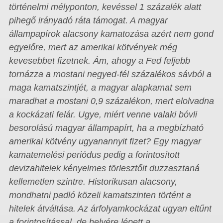
történelmi mélyponton, kevéssel 1 százalék alatt
pihegő irányadó ráta támogat. A magyar
állampapírok alacsony kamatozása azért nem gond
egyelőre, mert az amerikai kötvények még
kevesebbet fizetnek. Ám, ahogy a Fed feljebb
tornázza a mostani negyed-fél százalékos sávból a
maga kamatszintjét, a magyar alapkamat sem
maradhat a mostani 0,9 százalékon, mert elolvadna
a kockázati felár. Ugye, miért venne valaki bóvli
besorolású magyar állampapírt, ha a megbízható
amerikai kötvény ugyanannyit fizet? Egy magyar
kamatemelési periódus pedig a forintosított
devizahitelek kényelmes törlesztőit duzzasztaná
kellemetlen szintre. Historikusan alacsony,
mondhatni padló közeli kamatszinten történt a
hitelek átváltása. Az árfolyamkockázat ugyan eltűnt
a forintosítással, de helyére lépett a