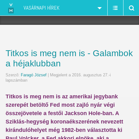
VASÁRNAPI HÍREK
Titkos is meg nem is - Galambok
a héjaklubban
Szerző:
Faragó József
| Megjelent a 2016. augusztus 27.-i
lapszámban
Titkos is meg nem is az amerikai jegybank
szerepét betöltő Fed most zajló nyár végi
összejövetele a festői Jackson Hole-ban. A
Sziklás-hegység koronaékszerének nevezett
kirándulóhelyet még 1982-ben választotta ki
Paul Volcker, a Fed akkori elnöke, aki a