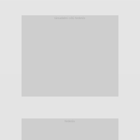
társadalmi célú hirdetés
hirdetés