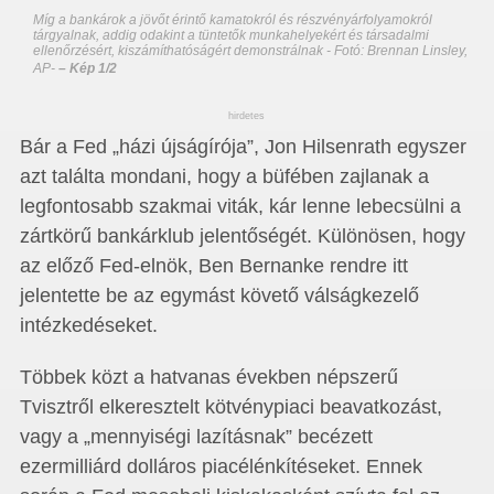
Míg a bankárok a jövőt érintő kamatokról és részvényárfolyamokról
tárgyalnak, addig odakint a tüntetők munkahelyekért és társadalmi
ellenőrzésért, kiszámíthatóságért demonstrálnak - Fotó: Brennan Linsley,
AP
-
– Kép 1/2
hirdetes
Bár a Fed „házi újságírója”, Jon Hilsenrath egyszer
azt találta mondani, hogy a büfében zajlanak a
legfontosabb szakmai viták, kár lenne lebecsülni a
zártkörű bankárklub jelentőségét. Különösen, hogy
az előző Fed-elnök, Ben Bernanke rendre itt
jelentette be az egymást követő válságkezelő
intézkedéseket.
Többek közt a hatvanas években népszerű
Tvisztről elkeresztelt kötvénypiaci beavatkozást,
vagy a „mennyiségi lazításnak” becézett
ezermilliárd dolláros piacélénkítéseket. Ennek