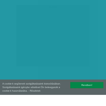
hirdetés
A cookie-k segítenek szolgáltatásaink biztosításában.
Rendben!
Szolgáltatásaink igénybe vételével Ön beleegyezik a
Copyright (C) 2026, XXI század Média Kft. Az oldal szerzői jogi oltalom alatt áll.
cookie-k használatába.
- Részletek