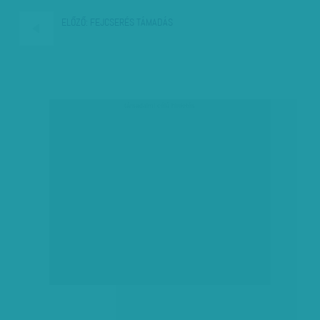
ELŐZŐ:
FEJCSERÉS TÁMADÁS
társadalmi célú hirdetés