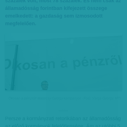
százalék volt, most 78 százalék. És nem csak az
államadósság forintban kifejezett összege
emelkedett: a gazdaság sem izmosodott
megfelelően.
Okosan a pénzről! Matolcsy György kampányol - Fotó: Varga György, MTI
hirdetes
Persze a kormányzati retorikában az államadósság
az előző kormányok felelőtlensége. Ám az utóbbi 5