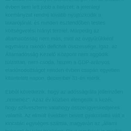
évben sem lett jobb a helyzet: a jelenlegi
kormányzat rendre tovább nyújtózkodik a
takarójánál, és minden esztendőben testes
költségvetési hiányt termel. Márpedig az
államadósság nem más, mint az évgyűrűkként
egymásra rakódó deficitek összessége. Igaz, az
Államadósság Kezelő Központ nem aggódik
túlzottan, nem csoda, hiszen a GDP-arányos
eladósodottságot minden évben csupán egyetlen
kitüntetett napon, december 31-én mérik.
Ebből következik, hogy az adósságráta jellemzően
„orrnehéz”. Azaz év közben elengedik a kezét,
hogy szilveszterre valahogy összeügyeskedjenek
valamit. Az elmúlt években bevett gyakorlattá vált a
kincstári egységes számla, magyarán az „állami