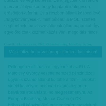
buksza” év végi kiürítése. De a jegybank is rendre
interveniál ilyenkor, hogy legalább időlegesen
erősödjön a forint. És a részben állami kézben lévő
„nagykötvényesek”, mint például a MOL, szintén
segíthetnek, ha visszaváltanak állampapírokat. Így
egyelőre csak kozmetikázás van, megoldás nincs.
Címkék:
államadósság
,
MNB
,
Orbán-kormány
,
Matolcsy György
Már előfizethet a Vasárnapi Hírekre, kattintson!
Pellengérre állíthatja a jegybankot az EU. A
Matolcsy György vezette nemzeti pénzintézet
ugyanis számolatlanul költötte a tízmilliárdokat
vidéki kastélyra, budavári oktatóközpontra,
belvárosi irodaházra, no meg festményre. Az
Európai Bizottság Molnár Csaba (a DK
brüsszeli képviselője) bejelentésére mozdult rá