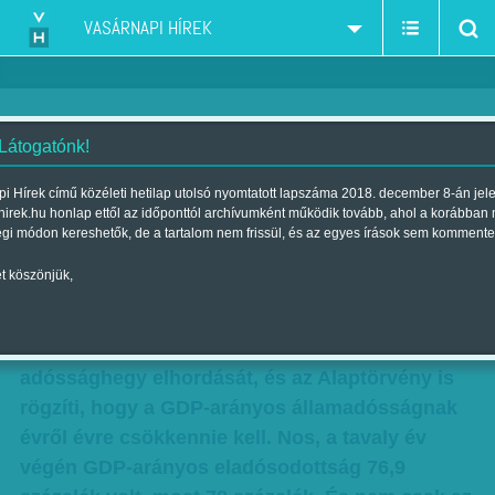
VASÁRNAPI HÍREK
 Látogatónk!
Gigantikus adóssághegy
i Hírek című közéleti hetilap utolsó nyomtatott lapszáma 2018. december 8-án jel
hirek.hu honlap ettől az időponttól archívumként működik tovább, ahol a korábban
Szerző:
Munkatársunktól
| Megjelent a 2015. július 18.-i lapszámban
égi módon kereshetők, de a tartalom nem frissül, és az egyes írások sem kommente
t köszönjük,
Minden rekordot megdöntött, és 25 ezermilliárd
forintnál is nagyobbra hízott az államadósság.
Pedig Orbán Viktor épp öt éve hirdette meg az
adóssághegy elhordását, és az Alaptörvény is
rögzíti, hogy a GDP-arányos államadósságnak
évről évre csökkennie kell. Nos, a tavaly év
végén GDP-arányos eladósodottság 76,9