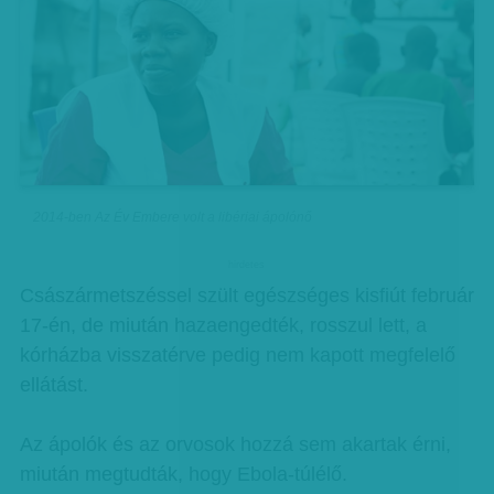
2014-ben Az Év Embere volt a libériai ápolónő
hirdetes
Császármetszéssel szült egészséges kisfiút február
17-én, de miután hazaengedték, rosszul lett, a
kórházba visszatérve pedig nem kapott megfelelő
ellátást.
Az ápolók és az orvosok hozzá sem akartak érni,
miután megtudták, hogy Ebola-túlélő.