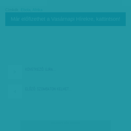
Címkék:
Ebola
,
Afrika
Már előfizethet a Vasárnapi Hírekre, kattintson!
KÖVETKEZŐ:
ÚJRA…
ELŐZŐ:
SZOMBATON KELHET…
társadalmi célú hirdetés