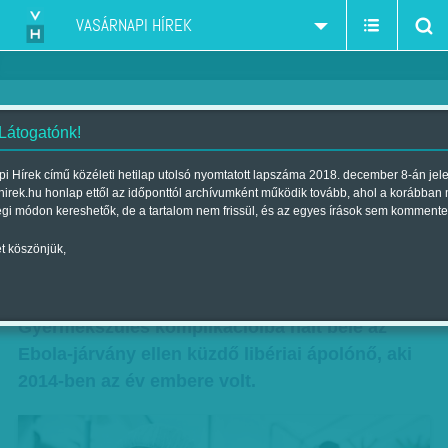
VASÁRNAPI HÍREK
 Látogatónk!
Az Ebola elleni küzdelem hőse
i Hírek című közéleti hetilap utolsó nyomtatott lapszáma 2018. december 8-án jel
hirek.hu honlap ettől az időponttól archívumként működik tovább, ahol a korábban
volt - Ő nem kapta meg az
égi módon kereshetők, de a tartalom nem frissül, és az egyes írások sem kommente
életmentő ellátást
t köszönjük,
Szerző:
Munkatársunktól
| Megjelent a 2017. március 04.-i lapszámban
Gyermekszülés komplikációiba halt bele az
Ebola-járvány ellen küzdő libériai ápolónő, aki
2014-ben az év embere volt.