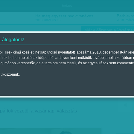
hirdetés
Ha még egyszer nyolcvanéves…
Barbie-h
2018. március 16.
2018. márci
Már előfizethet a Vasárnap
 Látogatónk!
i Hírek című közéleti hetilap utolsó nyomtatott lapszáma 2018. december 8-án jel
hirek.hu honlap ettől az időponttól archívumként működik tovább, ahol a korábban
ókusz
Szerintem
Ízlés
Sport
égi módon kereshetők, de a tartalom nem frissül, és az egyes írások sem kommente
t köszönjük,
 keserűség
2018. április 09., hétfő 00:30
a pártok vezetői a vasárnapi választás