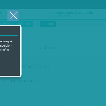
ősnők nőnapra
Megtáncoltatott Oscar-szobor
us 16.
2018. március 16.
i Hírekre, kattintson!
Kutatás
ent meg. A
start
 megjelent
Keresés
lhetőek.
stop
KÖVETKEZŐ:
ISMÉT GYŐZÖTT A FIDESZ
ELŐZŐ:
AZÉRT A KASZT AZ ÚR