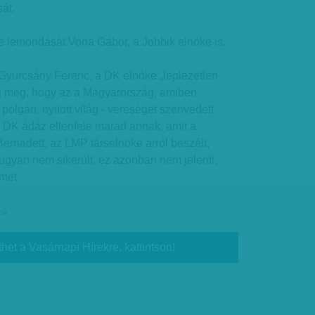
át.
e lemondását Vona Gábor, a Jobbik elnöke is.
 Gyurcsány Ferenc, a DK elnöke „leplezetlen
tta meg, hogy az a Magyarország, amiben
polgári, nyitott világ - vereséget szenvedett.
a DK ádáz ellenfele marad annak, amit a
Bernadett, az LMP társelnöke arról beszélt,
ugyan nem sikerült, ez azonban nem jelenti,
met.
ok
thet a Vasárnapi Hírekre, kattintson!