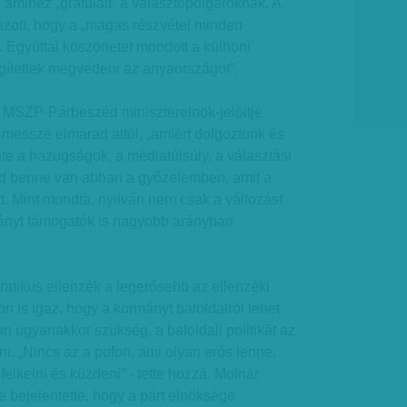
 amihez „gratulált” a választópolgároknak. A
zott, hogy a „magas részvétel minden
”. Egyúttal köszönetet mondott a külhoni
gítettek megvédeni az anyaországot”.
 MSZP-Párbeszéd miniszterelnök-jelöltje
y messze elmarad attól, „amiért dolgoztunk és
nte a hazugságok, a médiatúlsúly, a választási
d benne van abban a győzelemben, amit a
t. Mint mondta, nyilván nem csak a változást
ányt támogatók is nagyobb arányban
atikus ellenzék a legerősebb az ellenzéki
n is igaz, hogy a kormányt baloldalról lehet
an ugyanakkor szükség, a baloldali politikát az
teni. „Nincs az a pofon, ami olyan erős lenne,
elkelni és küzdeni” - tette hozzá. Molnár
 bejelentette, hogy a párt elnöksége