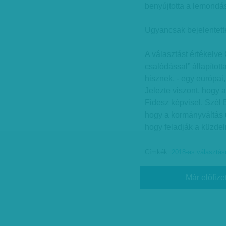
benyújtotta a lemondás
Ugyancsak bejelentett
A választást értékelve
csalódással” állapíto
hisznek, - egy európai, 
Jelezte viszont, hogy 
Fidesz képvisel. Szél 
hogy a kormányváltás 
hogy feladják a küzdel
Címkék:
2018-as választás
Már előfize