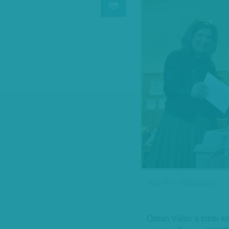
Fotó MTI - Máthé Zoltán
Orbán Viktor a többi kö