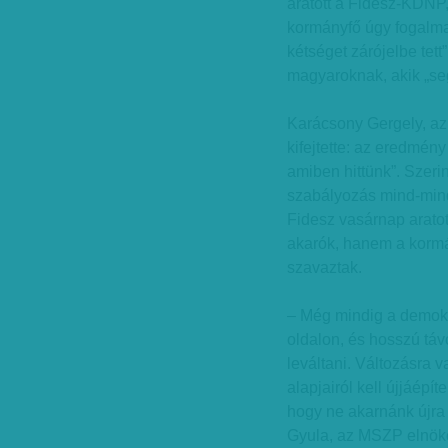
aratott a Fidesz-KDNP,
kormányfő úgy fogalma
kétséget zárójelbe tett
magyaroknak, akik „se
Karácsony Gergely, az
kifejtette: az eredmén
amiben hittünk”. Szeri
szabályozás mind-min
Fidesz vasárnap aratot
akarók, hanem a korm
szavaztak.
– Még mindig a demokr
oldalon, és hosszú távo
leváltani. Változásra v
alapjairól kell újjáépí
hogy ne akarnánk újra f
Gyula, az MSZP elnöke