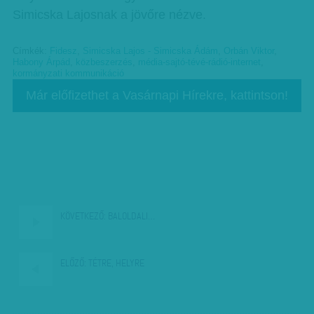
Simicska Lajosnak a jövőre nézve.
Címkék:
Fidesz
,
Simicska Lajos - Simicska Ádám
,
Orbán Viktor
,
Habony Árpád
,
közbeszerzés
,
média-sajtó-tévé-rádió-internet
,
kormányzati kommunikáció
Már előfizethet a Vasárnapi Hírekre, kattintson!
KÖVETKEZŐ:
BALOLDALI…
ELŐZŐ:
TÉTRE, HELYRE