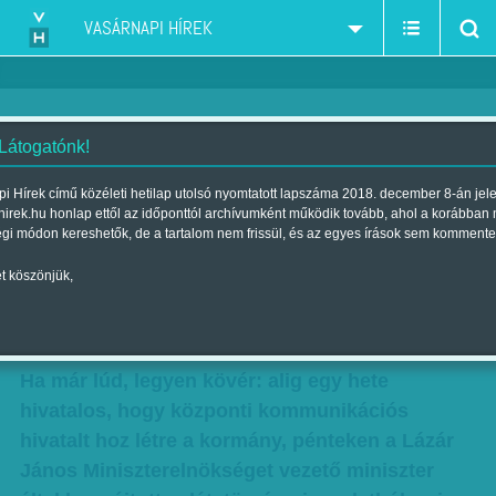
VASÁRNAPI HÍREK
 Látogatónk!
Ha igaz, amit Habonyról hallani,
i Hírek című közéleti hetilap utolsó nyomtatott lapszáma 2018. december 8-án jel
hirek.hu honlap ettől az időponttól archívumként működik tovább, ahol a korábban
az súlyos üzenet Simicska
égi módon kereshetők, de a tartalom nem frissül, és az egyes írások sem kommente
Lajosnak
t köszönjük,
Szerző:
Munkatársunktól
| Megjelent a 2014. szeptember 14.-i
lapszámban
Ha már lúd, legyen kövér: alig egy hete
hivatalos, hogy központi kommunikációs
hivatalt hoz létre a kormány, pénteken a Lázár
János Miniszterelnökséget vezető miniszter