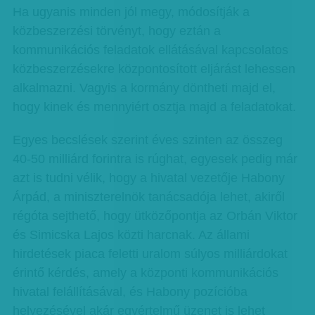
Ha ugyanis minden jól megy, módosítják a
közbeszerzési törvényt, hogy eztán a
kommunikációs feladatok ellátásával kapcsolatos
közbeszerzésekre központosított eljárást lehessen
alkalmazni. Vagyis a kormány döntheti majd el,
hogy kinek és mennyiért osztja majd a feladatokat.
Egyes becslések szerint éves szinten az összeg
40-50 milliárd forintra is rúghat, egyesek pedig már
azt is tudni vélik, hogy a hivatal vezetője Habony
Árpád, a miniszterelnök tanácsadója lehet, akiről
régóta sejthető, hogy ütközőpontja az Orbán Viktor
és Simicska Lajos közti harcnak. Az állami
hirdetések piaca feletti uralom súlyos milliárdokat
érintő kérdés, amely a központi kommunikációs
hivatal felállításával, és Habony pozícióba
helyezésével akár egyértelmű üzenet is lehet