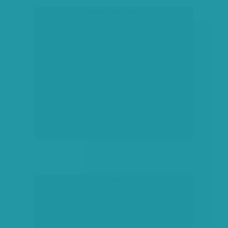
társadalmi célú hirdetés
hirdetés