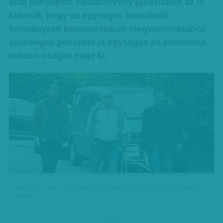
által benyújtott salátatörvény-javaslatból az is
kiderült, hogy az egységes koordinált
kormányzati kommunikáció megvalósításához
szükséges pénzeket is egységes és koordinált
módon osztják majd ki.
Habony és Vajna: a kedvezményezettek - a kép jobb szélén Havasi
Bertalan
hirdetes