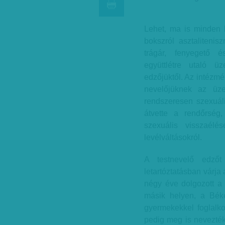
Lehet, ma is minden 
bokszról asztalitenis
trágár, fenyegető és
együttlétre utaló üz
edzőjüktől. Az intézm
nevelőjüknek az üze
rendszeresen szexuáli
átvette a rendőrség
szexuális visszaélés
levélváltásokról.
A testnevelő edzőt 
letartóztatásban várja 
négy éve dolgozott a 
másik helyen, a Bék
gyermekekkel foglalkoz
pedig meg is nevezték