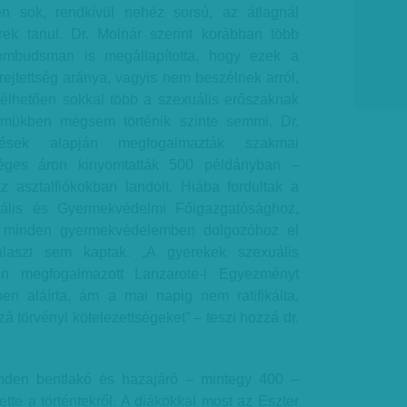
en sok, rendkívül nehéz sorsú, az átlagnál
erek tanul. Dr. Molnár szerint korábban több
 ombudsman is megállapította, hogy ezek a
ejtettség aránya, vagyis nem beszélnek arról,
 vélhetően sokkal több a szexuális erőszaknak
elmükben mégsem történik szinte semmi. Dr.
ések alapján megfogalmazták szakmai
tséges áron kinyomtatták 500 példányban –
 asztalfiókokban landolt. Hiába fordultak a
iális és Gyermekvédelmi Főigazgatósághoz,
t minden gyermekvédelemben dolgozóhoz el
választ sem kaptak. „A gyerekek szexuális
en megfogalmazott Lanzarote-i Egyezményt
n aláírta, ám a mai napig nem ratifikálta,
á törvényi kötelezettségeket” – teszi hozzá dr.
inden bentlakó és hazajáró – mintegy 400 –
tette a történtekről. A diákokkal most az Eszter