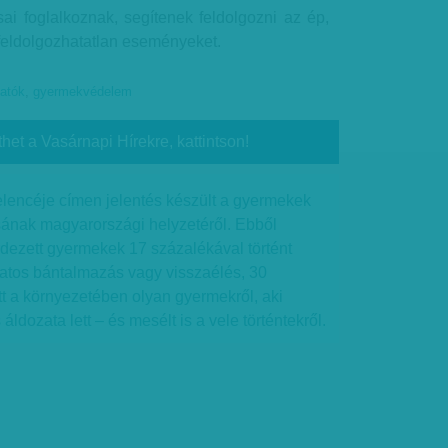
i foglalkoznak, segítenek feldolgozni az ép,
eldolgozhatatlan eseményeket.
tatók
,
gyermekvédelem
thet a Vasárnapi Hírekre, kattintson!
encéje címen jelentés készült a gyermekek
ának magyarországi helyzetéről. Ebből
dezett gyermekek 17 százalékával történt
latos bántalmazás vagy visszaélés, 30
t a környezetében olyan gyermekről, aki
ldozata lett – és mesélt is a vele történtekről.