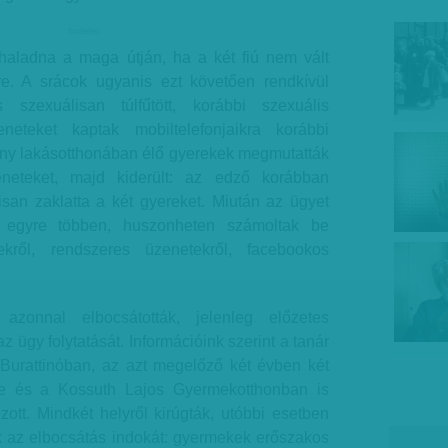
hirdetes
haladna a maga útján, ha a két fiú nem vált
zre. A srácok ugyanis ezt követően rendkívül
 szexuálisan túlfűtött, korábbi szexuális
eneteket kaptak mobiltelefonjaikra korábbi
ény lakásotthonában élő gyerekek megmutatták
neteket, majd kiderült: az edző korábban
san zaklatta a két gyereket. Miután az ügyet
, egyre többen, huszonheten számoltak be
ekről, rendszeres üzenetekről, facebookos
azonnal elbocsátották, jelenleg előzetes
az ügy folytatását. Információink szerint a tanár
Burattinóban, az azt megelőző két évben két
e és a Kossuth Lajos Gyermekotthonban is
ott. Mindkét helyről kirúgták, utóbbi esetben
 az elbocsátás indokát: gyermekek erőszakos