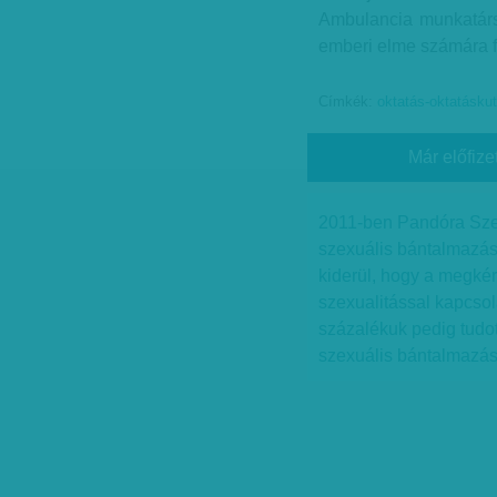
Ambulancia munkatársa
emberi elme számára f
Címkék:
oktatás-oktatásku
Már előfize
2011-ben Pandóra Szel
szexuális bántalmazás
kiderül, hogy a megkér
szexualitással kapcso
százalékuk pedig tudot
szexuális bántalmazás á