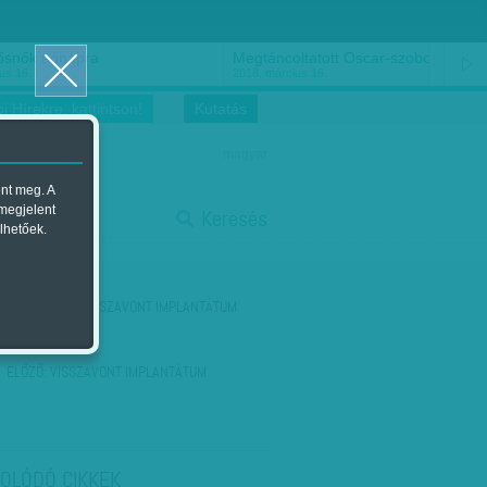
ősnők nőnapra
Megtáncoltatott Oscar-szobor
us 16.
2018. március 16.
i Hírekre, kattintson!
Kutatás
magyar
ent meg. A
start
 megjelent
Keresés
lhetőek.
stop
KÖVETKEZŐ:
VISSZAVONT IMPLANTÁTUM
ELŐZŐ:
VISSZAVONT IMPLANTÁTUM
OLÓDÓ CIKKEK