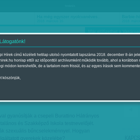
hirdetés
Ha még egyszer nyolcvanéves…
Barbie-h
2018. március 16.
2018. márci
Már előfizethet a Vasárnap
 Látogatónk!
i Hírek című közéleti hetilap utolsó nyomtatott lapszáma 2018. december 8-án jel
hirek.hu honlap ettől az időponttól archívumként működik tovább, ahol a korábban
ókusz
Szerintem
Ízlés
Sport
égi módon kereshetők, de a tartalom nem frissül, és az egyes írások sem kommente
t köszönjük,
etett?
gjelent a 2014. február 23.-i lapszámban
al gyanúsítják a csepeli Burattino Hátrányos
talános és Szakképző Iskola testnevelőjét.
ják szexuális bűncselekménnyel. Hogyan
KAPCS
olgáltatott gyerekek közelébe?