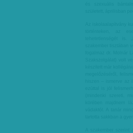
és szexuális bántal
született, áprilisban pe
Az iskolaalapítvány k
történteken, az es
tehetetlenségét is
szakember tisztában vo
fogalmaz dr. Molnár 
Szakszolgálat) volt ve
készített már kollégái
megelőzéséről, felism
hiszen – ismerve az i
ezúttal is jól felisme
(mindenki szereti, m
körében majdnem láz
vádaktól. A tanár mind
tartotta sakkban a gye
A szakember szerint a 