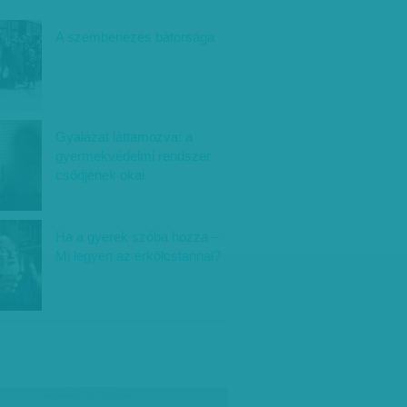
A szembenézés bátorsága
Gyalázat láttamozva: a
gyermekvédelmi rendszer
csődjének okai
Ha a gyerek szóba hozza –
Mi legyen az erkölcstannal?
társadalmi célú hirdetés