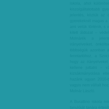
iskola, ahol különös
kiszolgáltatottabb gy
jelentés, köztük az
gyerekeknél magas a r
ami velük történik, s
kitett áldozat – véd
Molnárék a jelent
irányelveiket, önköl
többségük azonban az
fenntartóhoz, a Szoc
hogy az irányelveke
kellene juttatni – 
kizsákmányolása ell
hazánk ugyan 2010-be
vagyis nem vállalt hozz
Molnár László.
A Burattino iskola m
tanulóját tanára értesí