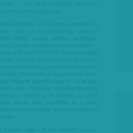
mazása – ami miatt rendőrségi feljelentés
dig indul a bírósági tárgyalás.
uratóriumi elnöke azon túl, hogy megdöbbent a
etben látja a gyermekvédelmi rendszer
. „Nem tudom, hogyha minden pedagógus,
lna a jelekkel, észlelhetnék-e a bajt időben” –
László, a fővárosi TEGYESZ (Gyermekvédelmi
zetője. Pedig dr. Molnár szakmai útmutatót is
val a gyermekeket érő szexuális bántalmazások
eréséről. Erre a tudásra nagy szükség volna,
lyen elkövetők személyiségrajzát – a tanáron
rhetők voltak a klasszikus megtévesztő jegyek
indenkivel segítőkész és kedves), a szülők
adás tört ki, hogy megvédjék őt a hamis
eközben hol szeretettel, hol megfélemlítéssel
rekeket.
Burattino nagyon jó hírű, elismert alternatív