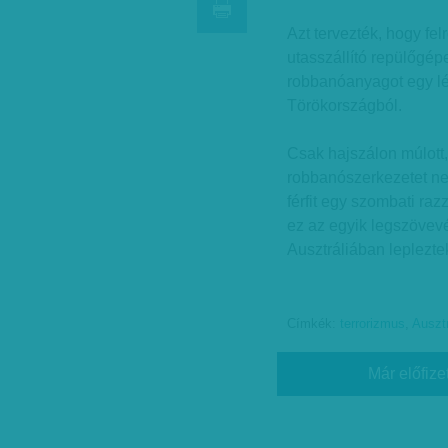
Azt tervezték, hogy f
utasszállító repülőgépe
robbanóanyagot egy lég
Törökországból.
Csak hajszálon múlott,
robbanószerkezetet nem 
férfit egy szombati raz
ez az egyik legszöve
Ausztráliában lepleztek
Címkék:
terrorizmus
,
Ausztr
Már előfize