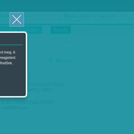
ősnők nőnapra
Megtáncoltatott Oscar-szobor
us 16.
2018. március 16.
i Hírekre, kattintson!
Kutatás
magyar
ent meg. A
start
 megjelent
Keresés
lhetőek.
stop
KÖVETKEZŐ:
IGAZI NAGYVAD AZ IZRAELI
RENDŐRSÉG CÉLKERESZTJÉBEN
ELŐZŐ:
TÖMEGES FOGOLYSZÖKÉS -
MOGYORÓVAJJAL