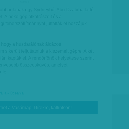
hirdetes
elrobbantanak egy Sydneyből Abu-Dzabiba tartó
t. A pokolgép alkatrészeit és a
i teherszállítmánnyal juttatták el hozzájuk
 hogy a húsdarálónak álcázott
sikerült feljuttatniuk a kiszemelt gépre. A két
zián kapták el. A rendőrfőnök helyettese szerint
vényesebb összeesküvés, amelyet
 le.
ália - Óceánia
thet a Vasárnapi Hírekre, kattintson!