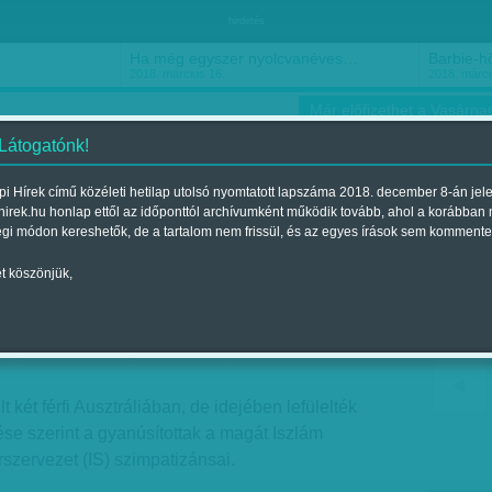
hirdetés
Ha még egyszer nyolcvanéves…
Barbie-h
2018. március 16.
2018. márci
Már előfizethet a Vasárnap
 Látogatónk!
i Hírek című közéleti hetilap utolsó nyomtatott lapszáma 2018. december 8-án jel
hirek.hu honlap ettől az időponttól archívumként működik tovább, ahol a korábban
ókusz
Szerintem
Ízlés
Sport
égi módon kereshetők, de a tartalom nem frissül, és az egyes írások sem kommente
t köszönjük,
rejtették a pokolgépet
Megjelent a 2017. augusztus 05.-i lapszámban
 két férfi Ausztráliában, de idejében lefülelték
ése szerint a gyanúsítottak a magát Iszlám
szervezet (IS) szimpatizánsai.