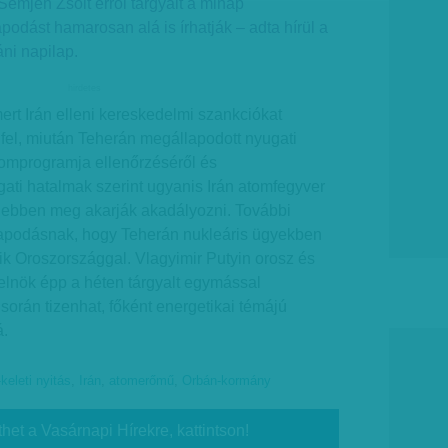
emjén Zsolt erről tárgyalt a minap
odást hamarosan alá is írhatják – adta hírül a
ni napilap.
hirdetes
ert Irán elleni kereskedelmi szankciókat
 fel, miután Teherán megállapodott nyugati
tomprogramja ellenőrzéséről és
gati hatalmak szerint ugyanis Irán atomfegyver
s ebben meg akarják akadályozni. További
apodásnak, hogy Teherán nukleáris ügyekben
k Oroszországgal. Vlagyimir Putyin orosz és
elnök épp a héten tárgyalt egymással
orán tizenhat, főként energetikai témájú
á.
keleti nyitás
,
Irán
,
atomerőmű
,
Orbán-kormány
thet a Vasárnapi Hírekre, kattintson!