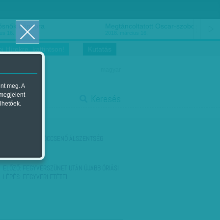
ősnők nőnapra
Megtáncoltatott Oscar-szobor
us 16.
2018. március 16.
i Hírekre, kattintson!
Kutatás
magyar
ent meg. A
start
 megjelent
Keresés
lhetőek.
stop
KÖVETKEZŐ:
FRÖCCSENŐ ÁLSZENTSÉG
ELŐZŐ:
FEGYVERSZÜNET UTÁN ÚJABB ÓRIÁSI
LÉPÉS: FEGYVERLETÉTEL