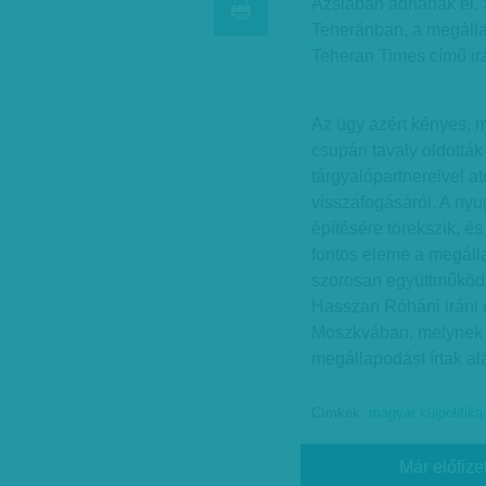
Ázsiában adnának el. S
Teheránban, a megállap
Teheran Times című irá
Az ügy azért kényes, m
csupán tavaly oldották
tárgyalópartnereivel a
visszafogásáról. A nyu
építésére törekszik, é
fontos eleme a megáll
szorosan együttműködi
Hasszan Róháni iráni 
Moszkvában, melynek s
megállapodást írtak al
Címkék:
magyar külpolitika-
Már előfize