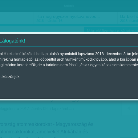
hirdetés
Ha még egyszer nyolcvanéves…
Barbie-h
2018. március 16.
2018. márci
Már előfizethet a Vasárnap
 Látogatónk!
i Hírek című közéleti hetilap utolsó nyomtatott lapszáma 2018. december 8-án jel
hirek.hu honlap ettől az időponttól archívumként működik tovább, ahol a korábban
ókusz
Szerintem
Ízlés
Sport
égi módon kereshetők, de a tartalom nem frissül, és az egyes írások sem kommente
t köszönjük,
 szellőztette, miről tárgyalt
ránban - kényes ügy
Megjelent a 2017. április 08.-i lapszámban
rország atomreaktorokat - Magyarország és
s atomreaktorokat, amelyeket Afrikában és