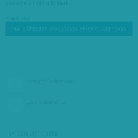
szeretne a Holdra küldeni.
Címkék:
Hold
Már előfizethet a Vasárnapi Hírekre, kattintson!
KÖVETKEZŐ:
ÚJABB EP-KOKI A…
ELŐZŐ:
MEGMENTŐK ÉS…
KAPCSOLÓDÓ CIKKEK