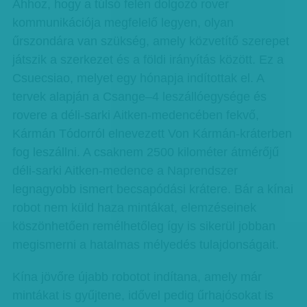
Ahhoz, hogy a túlsó felén dolgozó rover
kommunikációja megfelelő legyen, olyan
űrszondára van szükség, amely közvetítő szerepet
játszik a szerkezet és a földi irányítás között. Ez a
Csuecsiao, melyet egy hónapja indítottak el. A
tervek alapján a Csange–4 leszállóegysége és
rovere a déli-sarki Aitken-medencében fekvő,
Kármán Tódorról elnevezett Von Kármán-kráterben
fog leszállni. A csaknem 2500 kilométer átmérőjű
déli-sarki Aitken-medence a Naprendszer
legnagyobb ismert becsapódási krátere. Bár a kínai
robot nem küld haza mintákat, elemzéseinek
köszönhetően remélhetőleg így is sikerül jobban
megismerni a hatalmas mélyedés tulajdonságait.
Kína jövőre újabb robotot indítana, amely már
mintákat is gyűjtene, idővel pedig űrhajósokat is