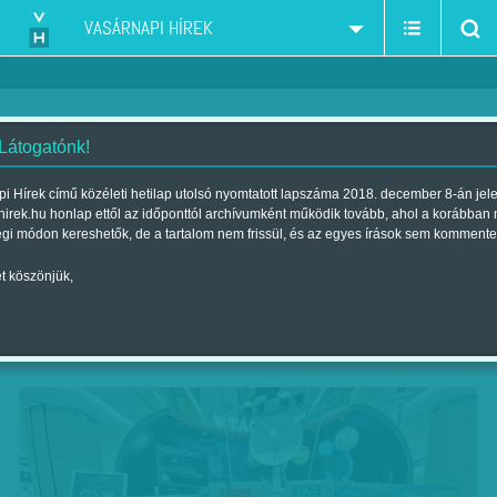
VASÁRNAPI HÍREK
 Látogatónk!
Irány a sötét oldal!
i Hírek című közéleti hetilap utolsó nyomtatott lapszáma 2018. december 8-án jel
hirek.hu honlap ettől az időponttól archívumként működik tovább, ahol a korábban
Szerző:
Kövesdi Péter
| Megjelent a 2018. december 08.-i lapszámban
égi módon kereshetők, de a tartalom nem frissül, és az egyes írások sem kommente
t köszönjük,
A Hold túlsó oldalára küld szondát Kína. A
Holdra szálló egységet szállító rakétát szombat
reggel indítják el.