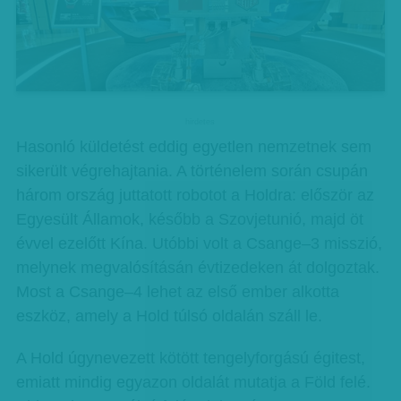
hirdetes
Hasonló küldetést eddig egyetlen nemzetnek sem
sikerült végrehajtania. A történelem során csupán
három ország juttatott robotot a Holdra: először az
Egyesült Államok, később a Szovjetunió, majd öt
évvel ezelőtt Kína. Utóbbi volt a Csange–3 misszió,
melynek megvalósításán évtizedeken át dolgoztak.
Most a Csange–4 lehet az első ember alkotta
eszköz, amely a Hold túlsó oldalán száll le.
A Hold úgynevezett kötött tengelyforgású égitest,
emiatt mindig egyazon oldalát mutatja a Föld felé.