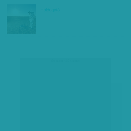
Holdugató
társadalmi célú hirdetés