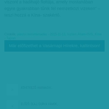
viszont a hadihajó flottája, amely mostanában
egyre gyakrabban tűnik fel nemzetközi vizeken” –
teszi hozzá a Kína- szakértő.
Címkék:
párizsi terrortámadás - 2015-11-13
,
Iszlám Állam-ISIS
,
Kína
- Tajvan
Már előfizethet a Vasárnapi Hírekre, kattintson!
KÖVETKEZŐ:
HARMADIK…
ELŐZŐ:
OLAJ, DURVA VÁMOK,…