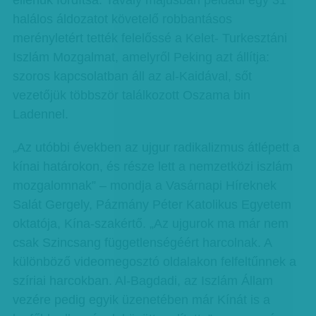
ellenük fordítsa. Tavaly májusban például egy 31
halálos áldozatot követelő robbantásos
merényletért tették felelőssé a Kelet- Turkesztáni
Iszlám Mozgalmat, amelyről Peking azt állítja:
szoros kapcsolatban áll az al-Kaidával, sőt
vezetőjük többször találkozott Oszama bin
Ladennel.
„Az utóbbi években az ujgur radikalizmus átlépett a
kínai határokon, és része lett a nemzetközi iszlám
mozgalomnak” – mondja a Vasárnapi Híreknek
Salát Gergely, Pázmány Péter Katolikus Egyetem
oktatója, Kína-szakértő. „Az ujgurok ma már nem
csak Szincsang függetlenségéért harcolnak. A
különböző videomegosztó oldalakon felfeltűnnek a
szíriai harcokban. Al-Bagdadi, az Iszlám Állam
vezére pedig egyik üzenetében már Kínát is a