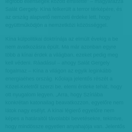
legfőbb ellenségek között említette” – magyarázza
Salát Gergely. Kína felkerült a terror térképére, és
az ország alapvető nemzeti érdeke lett, hogy
együttműködjön a nemzetközi közösséggel.
Kína külpolitikai doktrínája az elmúlt évekig a be
nem avatkozásra épült. Ma már azonban egyre
több a kínai érdek a világban, ezeket pedig meg
kell védeni. Ráadásul – ahogy Salát Gergely
fogalmaz – Kína a világon az egyik leginkább
energiaéhes ország. Kőolaja jelentős részét a
Közel-Keletről szerzi be, elemi érdeke tehát, hogy
ott nyugalom legyen. „Arra, hogy Szíriába
konkrétan katonailag beavatkozzon, egyelőre nem
látok nagy esélyt. A kínai légierő egyelőre nem
képes a határaitól távolabbi bevetésekre, tekintve,
hogy mindössze egyetlen anyahajója van. Jelentős