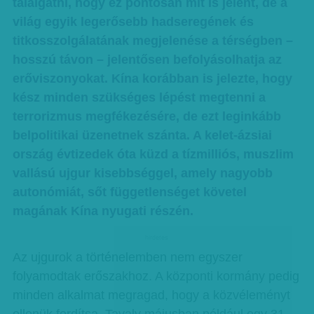
találgatni, hogy ez pontosan mit is jelent, de a
világ egyik legerősebb hadseregének és
titkosszolgálatának megjelenése a térségben –
hosszú távon – jelentősen befolyásolhatja az
erőviszonyokat. Kína korábban is jelezte, hogy
kész minden szükséges lépést megtenni a
terrorizmus megfékezésére, de ezt leginkább
belpolitikai üzenetnek szánta. A kelet-ázsiai
ország évtizedek óta küzd a tízmilliós, muszlim
vallású ujgur kisebbséggel, amely nagyobb
autonómiát, sőt függetlenséget követel
magának Kína nyugati részén.
hirdetes
Az ujgurok a történelemben nem egyszer
folyamodtak erőszakhoz. A központi kormány pedig
minden alkalmat megragad, hogy a közvéleményt