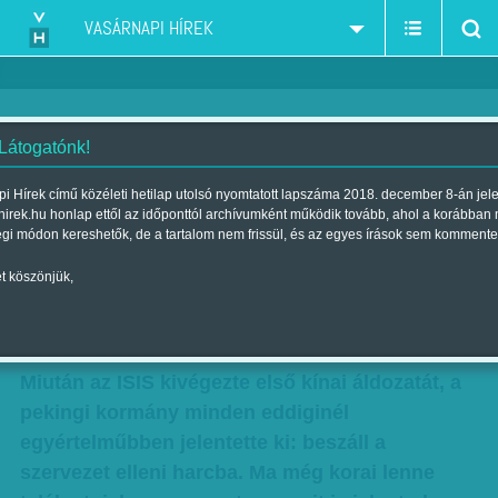
VASÁRNAPI HÍREK
 Látogatónk!
A terrorállam újabb
i Hírek című közéleti hetilap utolsó nyomtatott lapszáma 2018. december 8-án jel
hirek.hu honlap ettől az időponttól archívumként működik tovább, ahol a korábban
szuperhatalmat rángatott bele -
égi módon kereshetők, de a tartalom nem frissül, és az egyes írások sem kommente
Lehet-e számítani Kínára?
t köszönjük,
Szerző:
Munkatársainktól
| Megjelent a 2015. november 21.-i
lapszámban
Miután az ISIS kivégezte első kínai áldozatát, a
pekingi kormány minden eddiginél
egyértelműbben jelentette ki: beszáll a
szervezet elleni harcba. Ma még korai lenne