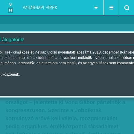
VASÁRNAPI HÍREK
 Látogatónk!
Kormányzásra készül a Jobbik
i Hírek című közéleti hetilap utolsó nyomtatott lapszáma 2018. december 8-án jel
hirek.hu honlap ettől az időponttól archívumként működik tovább, ahol a korábban
Szerző:
Krausz Viktória
| Megjelent a 2011. október 30.-i lapszámban
égi módon kereshetők, de a tartalom nem frissül, és az egyes írások sem kommente
t köszönjük,
A Jobbik magasan a rendszer fölött áll,
folyamatosan erősödik, politikailag felnőtté kell
válnia, mert hamarosan vezetnie kell az
országot – jelentette ki Vona Gábor pártelnök a
kongresszuson. Szerinte a Jobbiknak
kormányzó erővé kell válnia, mozgalomként
pedig organikus, értékközpontú társadalmat