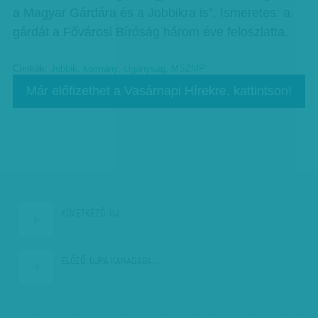
a Magyar Gárdára és a Jobbikra is”. Ismeretes: a
gárdát a Fővárosi Bíróság három éve feloszlatta.
Címkék:
Jobbik
,
kormány
,
cigányság
,
MSZMP
Már előfizethet a Vasárnapi Hírekre, kattintson!
KÖVETKEZŐ:
ÚJ…
ELŐZŐ:
ÚJRA KANADÁBA…