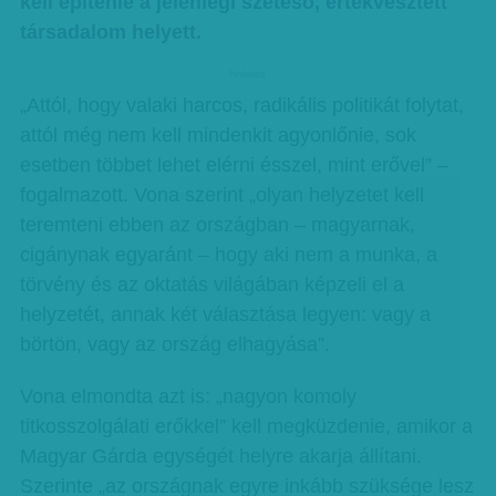
kell építenie a jelenlegi széteső, értékvesztett
társadalom helyett.
hirdetes
„Attól, hogy valaki harcos, radikális politikát folytat,
attól még nem kell mindenkit agyonlőnie, sok
esetben többet lehet elérni ésszel, mint erővel” –
fogalmazott. Vona szerint „olyan helyzetet kell
teremteni ebben az országban – magyarnak,
cigánynak egyaránt – hogy aki nem a munka, a
törvény és az oktatás világában képzeli el a
helyzetét, annak két választása legyen: vagy a
börtön, vagy az ország elhagyása”.
Vona elmondta azt is: „nagyon komoly
titkosszolgálati erőkkel” kell megküzdenie, amikor a
Magyar Gárda egységét helyre akarja állítani.
Szerinte „az országnak egyre inkább szüksége lesz