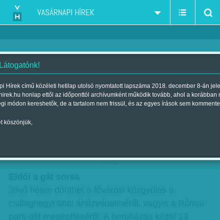
VASÁRNAPI HÍREK
 Látogatónk!
Eldől a gát sorsa - Olajrészvényt
i Hírek című közéleti hetilap utolsó nyomtatott lapszáma 2018. december 8-án jel
hirek.hu honlap ettől az időponttól archívumként működik tovább, ahol a korábban
vegyenek - Szemétre mennek
égi módon kereshetők, de a tartalom nem frissül, és az egyes írások sem kommente
Szerző:
VH ajánló
| Megjelent a 2016. április 23.-i lapszámban
t köszönjük,
Ez várható a jövő héten.
hirdetes
Eldől a gát sorsa
Jövő héten dönthet a fővárosi közgyűlés a
csillaghegyi öböl árvízvédelméről, vagyis a Római-
parti gát megépítéséről. A beruházás közel 13