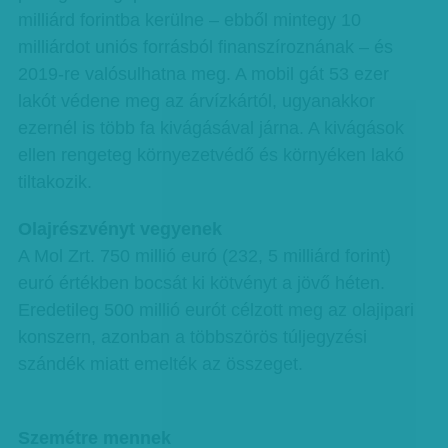
milliárd forintba kerülne – ebből mintegy 10
milliárdot uniós forrásból finanszíroznának – és
2019-re valósulhatna meg. A mobil gát 53 ezer
lakót védene meg az árvízkártól, ugyanakkor
ezernél is több fa kivágásával járna. A kivágások
ellen rengeteg környezetvédő és környéken lakó
tiltakozik.
Olajrészvényt vegyenek
A Mol Zrt. 750 millió euró (232, 5 milliárd forint)
euró értékben bocsát ki kötvényt a jövő héten.
Eredetileg 500 millió eurót célzott meg az olajipari
konszern, azonban a többszörös túljegyzési
szándék miatt emelték az összeget.
Szemétre mennek