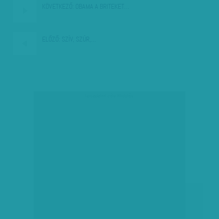
KÖVETKEZŐ:
OBAMA A BRITEKET…
ELŐZŐ:
SZÍV, SZÚR,…
társadalmi célú hirdetés