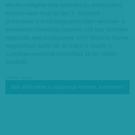
Minden eddiginél több önkéntes és rekordszámú
helyszín vesz részt az idei, 6. TeSzedd! –
Önkéntesen a tiszta Magyarországért akcióban. A
jelentkezési határidőig csaknem 129 ezer önkéntes
regisztrált, akik országszerte 2240 helyszínt fognak
megtisztítani április 28. és május 1. között. A
szükséges eszközök kiszállítása 25-én, hétfőn
kezdődik.
Címkék:
Ajánló
Már előfizethet a Vasárnapi Hírekre, kattintson!