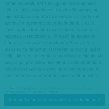
forintot követelt, ezért az ügyben zsarolás miatt
indult eljárás. A Budapesti Rendőr-főkapitányság
tájékoztatása szerint a tűzszerészek a szerkezet
azonnali megsemmisítéséről döntöttek, s azt a
közeli építési területen még aznap este végre is
hajtották. A rendőrség a környező épületeket is
kiürítette és lezárta a forgalmat a Baross tér és a
Blaha Lujza tér között. Összesen huszonöt lakást
kellett kiüríteni, az érintett ötven főnek felajánlották,
hogy a polgármesteri hivatalban várakozhatnak, a
lehetőséget azonban senki nem vette igénybe. A
lakók este 9 órakor térhettek vissza otthonaikba.
Címkék:
költségvetés
,
Országos Rádió és Televízió Testület
,
Országos Rádió és Televízió Testület
Már előfizethet a Vasárnapi Hírekre, kattintson!