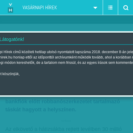
VASÁRNAPI HÍREK
 Látogatónk!
Jutalom a nyomravezetőnek
i Hírek című közéleti hetilap utolsó nyomtatott lapszáma 2018. december 8-án jel
hirek.hu honlap ettől az időponttól archívumként működik tovább, ahol a korábban
Szerző:
Kiss Orsolya
| Megjelent a 2011. március 20.-i lapszámban
égi módon kereshetők, de a tartalom nem frissül, és az egyes írások sem kommente
t köszönjük,
Kétmillió forint nyomravezetői jutalmat ajánlott
fel az OTP Bank annak az ismeretlennek a kézre
kerítéséért, aki péntek délután egy józsefvárosi
bankfiók előtt robbanószerkezetet tartalmazó
táskát hagyott a helyszínen.
hirdetes
Az elkövető a hátizsákba rejtett levélben 30 millió