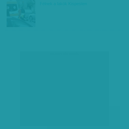
Félnek a lakók Kispesten
társadalmi célú hirdetés