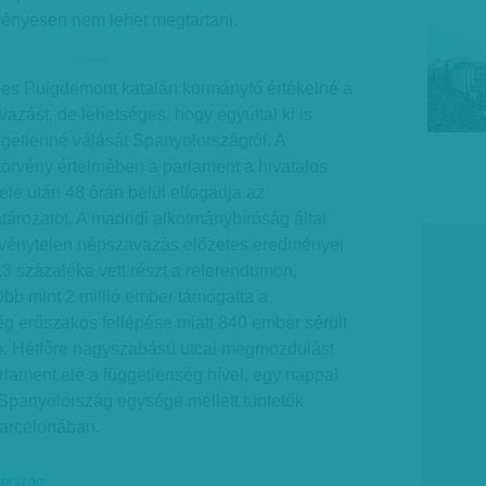
rvényesen nem lehet megtartani.
hirdetes
rles Puigdemont katalán kormányfő értékelné a
azást, de lehetséges, hogy egyúttal ki is
ggetlenné válását Spanyolországtól. A
törvény értelmében a parlament a hivatalos
le után 48 órán belül elfogadja az
tározatot. A madridi alkotmánybíróság által
törvénytelen népszavazás előzetes eredményei
2,3 százaléka vett részt a referendumon,
öbb mint 2 millió ember támogatta a
ég erőszakos fellépése miatt 840 ember sérült
n. Hétfőre nagyszabású utcai megmozdulást
rlament elé a függetlenség hívei, egy nappal
Spanyolország egysége mellett tüntetők
Barcelonában.
lország