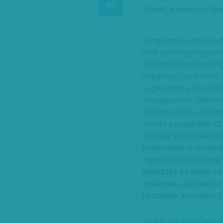
ülését, amelyet így tö
A napirend szerint Ca
múlt vasárnapi népszav
kiáltanák Katalónia fü
népszavazásról szóló 
végeredmény közzététe
elszakadásról szóló ha
felfüggesztett, ezért 
szerint a jogosultak 4
közülük 90 százalék, t
különválást. A rendőrs
meg a voksolás napjá
terveznek a katalán pa
korábban, vasárnap a 
készülnek felvonulni 
Címkék:
Katalónia
,
Spanyo