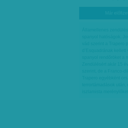
Már előfize
Államellenes zendüléss
spanyol hatóságok. Jos
vád szerint a Trapero 
d’Esquadrának kellett
spanyol rendőröket a 
Zendülésért akár 15 év
szerint, de a Franco-di
Trapero egyébként orsz
terrortámadások után, 
iszlamista merénylőket