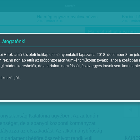
hirdetés
Ha még egyszer nyolcvanéves…
Barbie-h
2018. március 16.
2018. márci
Már előfizethet a Vasárnap
 Látogatónk!
i Hírek című közéleti hetilap utolsó nyomtatott lapszáma 2018. december 8-án jel
hirek.hu honlap ettől az időponttól archívumként működik tovább, ahol a korábban
ókusz
Szerintem
Ízlés
Sport
égi módon kereshetők, de a tartalom nem frissül, és az egyes írások sem kommente
t köszönjük,
z elszakadás küszöbén
Megjelent a 2017. október 07.-i lapszámban
bizonytalanság Katalónia ügyében. Az autonóm
tlenségét, de a spanyol központi kormányzat
ályozza az elszakadást. Az alkotmánybíróság
KAPCS
án parlament hétfőre összehívott rendkívüli