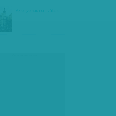
Az elnyomás nem válasz
társadalmi célú hirdetés