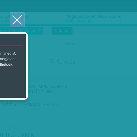
ősnők nőnapra
Megtáncoltatott Oscar-szobor
us 16.
2018. március 16.
i Hírekre, kattintson!
Kutatás
magyar
ent meg. A
start
 megjelent
Keresés
lhetőek.
stop
KÖVETKEZŐ:
FELAVATTÁK GÖNCZ ÁRPÁD
EGYKORI KÖZTÁRSASÁGI ELNÖK
MELLSZOBRÁT
ELŐZŐ:
AZ ELNYOMÁS NEM VÁLASZ
OLÓDÓ CIKKEK