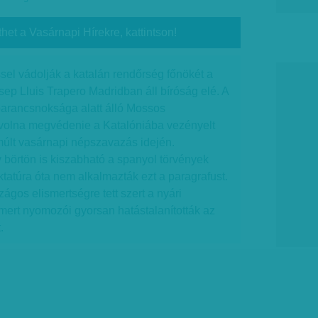
thet a Vasárnapi Hírekre, kattintson!
el vádolják a katalán rendőrség főnökét a
ep Lluis Trapero Madridban áll bíróság elé. A
parancsnoksága alatt álló Mossos
 volna megvédenie a Katalóniába vezényelt
múlt vasárnapi népszavazás idején.
 börtön is kiszabható a spanyol törvények
ktatúra óta nem alkalmazták ezt a paragrafust.
ágos elismertségre tett szert a nyári
mert nyomozói gyorsan hatástalanították az
.