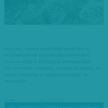
Fésűsfarkú erszényesegér
hirdetes
Most más őslakos emlősökkel együtt őket is
visszatelepítenék a természetes élőhelyükre,
ahonnan előbb ki kell irtani az emberek miatt
túlszaporodott macskákat, nyulakat és rókákat, ami
erősen megosztja az ausztrál környezet- és
állatvédőket.
Címkék:
Karácsonyi melléklet
,
állatvédelem
Már előfizethet a Vasárnapi Hírekre, kattintson!