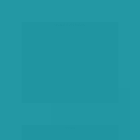
társadalmi célú hirdetés
hirdetés