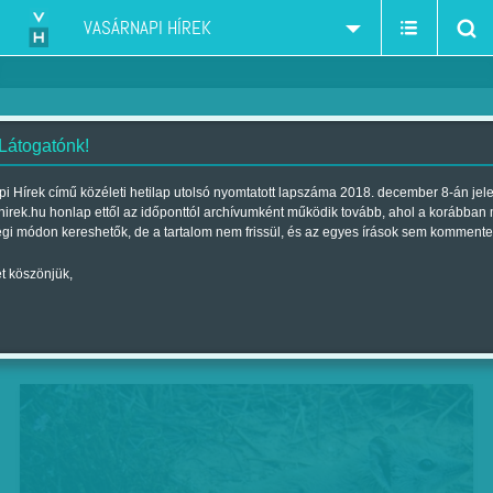
VASÁRNAPI HÍREK
 Látogatónk!
Kihaltnak hitték, most felbukkant
i Hírek című közéleti hetilap utolsó nyomtatott lapszáma 2018. december 8-án jel
hirek.hu honlap ettől az időponttól archívumként működik tovább, ahol a korábban
Szerző:
B. O.
| Megjelent a 2017. december 23.-i lapszámban
égi módon kereshetők, de a tartalom nem frissül, és az egyes írások sem kommente
t köszönjük,
100 éve kihaltnak hitték, most mégis felbukkant
Ausztráliában a fésűsfarkú erszényesegér, a
tasmán ördög egy közeli rokona.