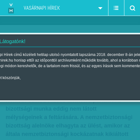
VASÁRNAPI HÍREK
 Látogatónk!
Kinn a nemzet, benn a
i Hírek című közéleti hetilap utolsó nyomtatott lapszáma 2018. december 8-án jel
hirek.hu honlap ettől az időponttól archívumként működik tovább, ahol a korábban
biztonság
égi módon kereshetők, de a tartalom nem frissül, és az egyes írások sem kommente
Szerző:
Balassa Tamás
| Megjelent a 2018. január 27.-i lapszámban
t köszönjük,
Érvényes és eredményes kísérletet tett a héten
Németh Szilárd Fidesz-alelnök a parlamenti
bizottsági munka eddig nem látott
mélységeinek a feltárására. A nemzetbiztonsági
bizottság alelnöke elhagyta az ülést, amikor az
általa nemzetbiztonsági kockázatnak kikiáltott