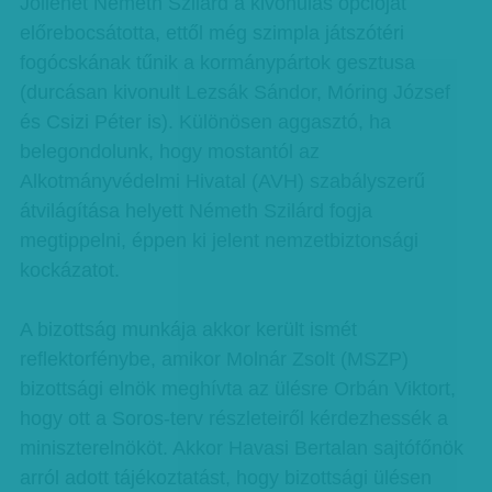
Jóllehet Németh Szilárd a kivonulás opcióját
előrebocsátotta, ettől még szimpla játszótéri
fogócskának tűnik a kormánypártok gesztusa
(durcásan kivonult Lezsák Sándor, Móring József
és Csizi Péter is). Különösen aggasztó, ha
belegondolunk, hogy mostantól az
Alkotmányvédelmi Hivatal (AVH) szabályszerű
átvilágítása helyett Németh Szilárd fogja
megtippelni, éppen ki jelent nemzetbiztonsági
kockázatot.
A bizottság munkája akkor került ismét
reflektorfénybe, amikor Molnár Zsolt (MSZP)
bizottsági elnök meghívta az ülésre Orbán Viktort,
hogy ott a Soros-terv részleteiről kérdezhessék a
miniszterelnököt. Akkor Havasi Bertalan sajtófőnök
arról adott tájékoztatást, hogy bizottsági ülésen