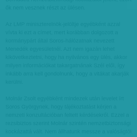
ők nem vesznek részt az ülésen.
Az LMP miniszterelnök-jelöltje egyébként azzal
vívta ki ezt a címet, mert korábban dolgozott a
kormánypárt által Soros-hálózatnak nevezett
Menedék egyesületnél. Azt nem igazán lehet
kikövetkeztetni, hogy ha nyilvános egy ülés, akkor
milyen információkat takargatnának Szél elől, így
inkább arra kell gondolnunk, hogy a vitákat akarják
kerülni.
Molnár Zsolt egyébként mindezek után levelet írt
Soros Györgynek, hogy tájékoztatást kérjen a
nemzeti konzultációban feltett kérdésekről. Ezzel a
rezsibiztos szerint Molnár szintén nemzetbiztonsági
kockázattá vált. Nem állhatunk messze a valóságtól