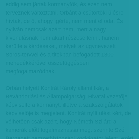
eddig sem jártak kormányfők, és ezen nem
terveznek változtatni. Orbánt a csütörtöki ülésre
hívták, de ő, ahogy ígérte, nem ment el oda. És
nyilván nemcsak azért nem, mert a nagy
kivonulásnak nem akart részese lenni, hanem
kerülte a kérdéseket, melyek az úgynevezett
Soros-tervvel és a titokban befogadott 1300
menedékkérővel összefüggésben
megfogalmazódnak.
Orbán helyett Kontrát Károly államtitkár, a
Bevándorlási és Állampolgársági Hivatal vezetője
képviselte a kormányt, illetve a szakszolgálatok
képviselője is megjelent. Kontrát nyílt ülést kért, de
vélhetően csak azért, hogy Németh Szilárd a
kamerák előtt fogalmazhassa meg: szerinte Szél
Bernadett nemzetbiztonsági kockázatot jelent, ezért