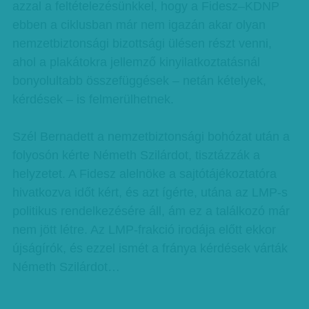
azzal a feltételezésünkkel, hogy a Fidesz–KDNP
ebben a ciklusban már nem igazán akar olyan
nemzetbiztonsági bizottsági ülésen részt venni,
ahol a plakátokra jellemző kinyilatkoztatásnál
bonyolultabb összefüggések – netán kételyek,
kérdések – is felmerülhetnek.
Szél Bernadett a nemzetbiztonsági bohózat után a
folyosón kérte Németh Szilárdot, tisztázzák a
helyzetet. A Fidesz alelnöke a sajtótájékoztatóra
hivatkozva időt kért, és azt ígérte, utána az LMP-s
politikus rendelkezésére áll, ám ez a találkozó már
nem jött létre. Az LMP-frakció irodája előtt ekkor
újságírók, és ezzel ismét a fránya kérdések várták
Németh Szilárdot…