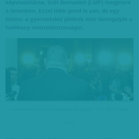
képviselőtársa, Szél Bernadett (LMP) megjelent
a teremben. Ezzel több gond is van, de egy
biztos: a gyermekded játékok nem támogatják a
hatékony nemzetbiztonságot.
A nemzetbiztonsági ülés komolyságának „konyec” - Fotó: Vörös Szilárd
hirdetes