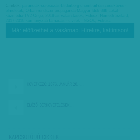
Címkék:
paranoiák-sorosozás-Bilderberg-chemtrail-összeesküvés-
elméletek
,
Orbán-rendszer propaganda-Magyar Idők-888-Lokál-
közmédia-TV2-Origo
,
2018-as választások
,
Fidesz
,
Németh Szilárd
,
2017-2018 kormányzati támadás - civilek - NGOk
,
Fókusz
Már előfizethet a Vasárnapi Hírekre, kattintson!
KÖVETKEZŐ:
1876. JANUÁR 28. -…
ELŐZŐ:
BÉRKÖVETELÉSEK:…
KAPCSOLÓDÓ CIKKEK