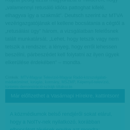
„valamennyi retusáló idióta pattoghat kifelé,
elhagyva így a szakmát”. Deutsch szerint az MTVA
vezérigazgatójának el kellene bocsátania a cégtől a
„retusálási ügy” három, a vizsgálatban felelősnek
talált munkatársát. „Lehet, hogy tetszik vagy nem
tetszik a rendszer, a lényeg, hogy erről lehessen
beszélni, párbeszédet kell folytatni az ilyen ügyek
elkerülése érdekében” – mondta.
Címkék:
MTV-Magyar Televízió-Magyar Rádió-közszolgálati-
médiatörténet
,
kirúgás
,
kormány
,
MSZMP
,
Képernyő-televízió
,
tüntetés-demonstráció-sztrájk-tiltakozás
Már előfizethet a Vasárnapi Hírekre, kattintson!
A közmédiumok belső rendjéről sokat elárul,
hogy a NolTv-nek nyilatkozó, korábban
elbocsátott tévések egyike azt mondta: