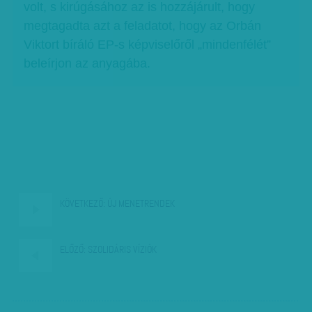
volt, s kirúgásához az is hozzájárult, hogy
megtagadta azt a feladatot, hogy az Orbán
Viktort bíráló EP-s képviselőről „mindenfélét”
beleírjon az anyagába.
KÖVETKEZŐ:
ÚJ MENETRENDEK
ELŐZŐ:
SZOLIDÁRIS VÍZIÓK