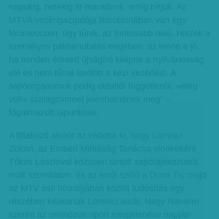
napokig, hetekig itt maradunk, amíg bírjuk. Az
MTVA vezérigazgatója Barcelonában van egy
focimeccsen, úgy tűnik, az fontosabb neki. Hiszek a
személyes példamutatás erejében, az lenne a jó,
ha minden érintett újságíró kilépne a nyilvánosság
elé és nem tűrné tovább a kézi vezérlést. A
sajtóorgánumok pedig oldaltól függetlenül, »elég
volt« szalagcímmel jelenhetnének meg” –
fogalmazott lapunknak.
A tiltakozó akciót az váltotta ki, hogy Lomnici
Zoltán, az Emberi Méltóság Tanácsa elnökeként
Tőkés Lászlóval közösen tartott sajtótájékoztatót
múlt szombaton, és az erről szóló a Duna Tv, majd
az MTV esti híradójában közölt tudósítás egy
részében kitakarták Lomnici arcát. Nagy Navarro
szerint az ominózus riport megjelenése napján