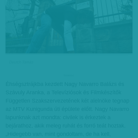
Deutch Tamás
hirdetes
Éhségsztrájkba kezdett Nagy Navarro Balázs és
Szávuly Aranka, a Televíziósok és Filmkészítők
Független Szakszervezetének két alelnöke tegnap
az MTV Kunigunda úti épülete előtt. Nagy Navarro
lapunknak azt mondta: civilek is érkeztek a
bejárathoz, akik meleg ruhát és forró teát hoztak.
„Hidegebb van, mint gondoltam, de ha kell,