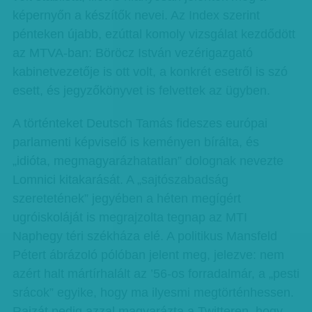
képernyőn a készítők nevei. Az Index szerint
pénteken újabb, ezúttal komoly vizsgálat kezdődött
az MTVA-ban: Böröcz István vezérigazgató
kabinetvezetője is ott volt, a konkrét esetről is szó
esett, és jegyzőkönyvet is felvettek az ügyben.
A történteket Deutsch Tamás fideszes európai
parlamenti képviselő is keményen bírálta, és
„idióta, megmagyarázhatatlan” dolognak nevezte
Lomnici kitakarását. A „sajtószabadság
szeretetének” jegyében a héten megígért
ugróiskoláját is megrajzolta tegnap az MTI
Naphegy téri székháza elé. A politikus Mansfeld
Pétert ábrázoló pólóban jelent meg, jelezve: nem
azért halt mártírhalált az ’56-os forradalmár, a „pesti
srácok” egyike, hogy ma ilyesmi megtörténhessen.
Rajzát pedig azzal magyarázta a Twitteren, hogy