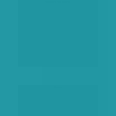
társadalmi célú hirdetés
hirdetés