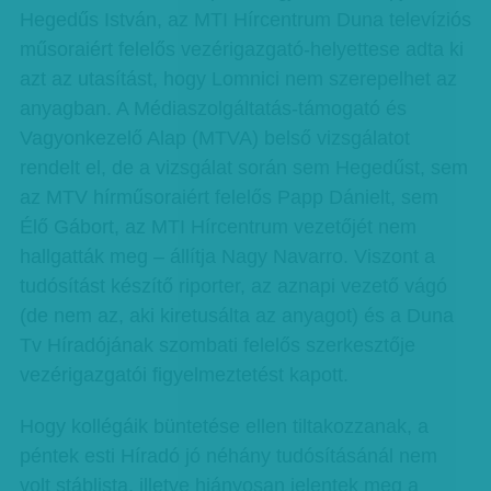
Hegedűs István, az MTI Hírcentrum Duna televíziós
műsoraiért felelős vezérigazgató-helyettese adta ki
azt az utasítást, hogy Lomnici nem szerepelhet az
anyagban. A Médiaszolgáltatás-támogató és
Vagyonkezelő Alap (MTVA) belső vizsgálatot
rendelt el, de a vizsgálat során sem Hegedűst, sem
az MTV hírműsoraiért felelős Papp Dánielt, sem
Élő Gábort, az MTI Hírcentrum vezetőjét nem
hallgatták meg – állítja Nagy Navarro. Viszont a
tudósítást készítő riporter, az aznapi vezető vágó
(de nem az, aki kiretusálta az anyagot) és a Duna
Tv Híradójának szombati felelős szerkesztője
vezérigazgatói figyelmeztetést kapott.
Hogy kollégáik büntetése ellen tiltakozzanak, a
péntek esti Híradó jó néhány tudósításánál nem
volt stáblista, illetve hiányosan jelentek meg a