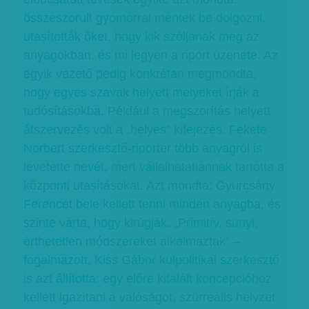
összeszorult gyomorral mentek be dolgozni,
utasították őket, hogy kik szóljanak meg az
anyagokban, és mi legyen a riport üzenete. Az
egyik vezető pedig konkrétan megmondta,
hogy egyes szavak helyett melyeket írják a
tudósításokba. Például a megszorítás helyett
átszervezés volt a „helyes” kifejezés. Fekete
Norbert szerkesztő-riporter több anyagról is
levetette nevét, mert vállalhatatlannak tartotta a
központi utasításokat. Azt mondta: Gyurcsány
Ferencet bele kellett tenni minden anyagba, és
szinte várta, hogy kirúgják. „Primitív, sunyi,
érthetetlen módszereket alkalmaztak” –
fogalmazott. Kiss Gábor külpolitikai szerkesztő
is azt állította: egy előre kitalált koncepcióhoz
kellett igazítani a valóságot, szürreális helyzet