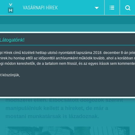
VASÁRNAPI HÍREK
 Látogatónk!
Telik a pohár az MTV-nél
i Hírek című közéleti hetilap utolsó nyomtatott lapszáma 2018. december 8-án jel
hirek.hu honlap ettől az időponttól archívumként működik tovább, ahol a korábban
Szerző:
Krausz Viktória
| Megjelent a 2011. december 11.-i
égi módon kereshetők, de a tartalom nem frissül, és az egyes írások sem kommente
lapszámban
t köszönjük,
Ugróiskolával és éhségsztrájkkal is tiltakoztak
tegnap a közszolgálati televízió sajátos
módszerei ellen. Elbocsátott dolgozók szerint
manipulálniuk kellett a híreket, de már a
mostani munkatársak is lázadoznak.