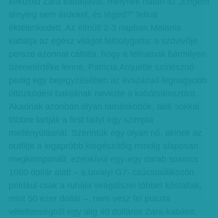
kekizöld Zara kabátjával, melynek hátán az „Engem
tényleg nem érdekel, és téged?” felirat
éktelenkedett. Az elmúlt 2-3 napban Melania
kabátja az egész világot felbolygatta: a szóvivője
persze azonnal cáfolta, hogy a feliratnak bármilyen
üzenetértéke lenne, Patricia Arquette színésznő
pedig egy bejegyzésében az évszázad legnagyobb
öltözködési bakijának nevezte a kabátválasztást.
Akadnak azonban olyan tamáskodók, akik sokkal
többre tartják a first ladyt egy szimpla
mellényúlásnál. Szerintük egy olyan nő, akinek az
outfitje a legapróbb kiegészítőig mindig alaposan
megkomponált, ezenkívül egy-egy darab sosincs
1000 dollár alatt – a tavalyi G7- csúcstalálkozón
például csak a ruhája virágdíszei többet kóstáltak,
mint 50 ezer dollár –, nem vesz fel puszta
véletlenségből egy alig 40 dolláros Zara-kabátot.