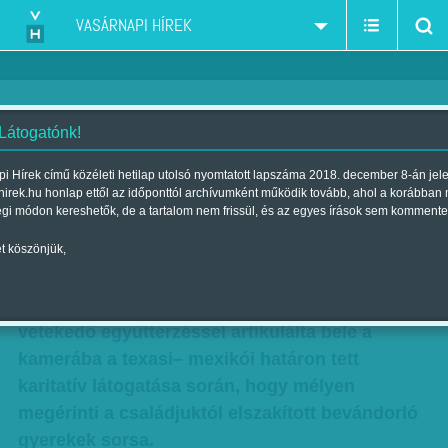
VASÁRNAPI HÍREK
 Látogatónk!
Kit érdekel?
i Hírek című közéleti hetilap utolsó nyomtatott lapszáma 2018. december 8-án jel
hirek.hu honlap ettől az időponttól archívumként működik tovább, ahol a korábban
Szerzők:
Balassa Tamás
,
Kuslits Szonja
,
F. Szabó Kata
,
Csejtei
égi módon kereshetők, de a tartalom nem frissül, és az egyes írások sem kommente
Orsolya
| Megjelent a 2018. június 22.-i lapszámban
t köszönjük,
Kabátbotrány tartja lázban Amerikát. Melania
Trump csütörtökön már-már Lady Divel
vetekedő együttérzéssel artikulálta bele a
kamerába a texasi– mexikói határon tett
karitatív látogatása során, hogy mélyen
megérinti a családjuktól elszakított bevándorló
gyerekek sorsa.