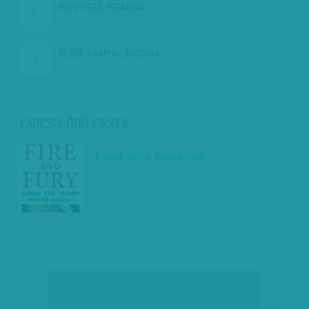
KÖVETKEZŐ:
POFÁTLAN…
ELŐZŐ:
A KAPUK ZÁRÓDNAK
KAPCSOLÓDÓ CIKKEK
Égnek állhat Trump haja
társadalmi célú hirdetés