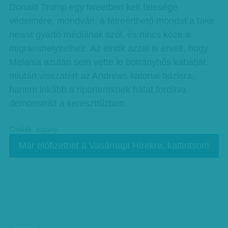
Donald Trump egy tweetben kelt felesége
védelmére, mondván, a félreérthető mondat a fake
newst gyártó médiának szól, és nincs köze a
migránshelyzethez. Az elnök azzal is érvelt, hogy
Melania azután sem vette le botrányhős kabátját,
miután visszatért az Andrews katonai bázisra,
hanem inkább a riportereknek hátat fordítva
demonstrált a kereszttűzben.
Címkék:
botrány
Már előfizethet a Vasárnapi Hírekre, kattintson!