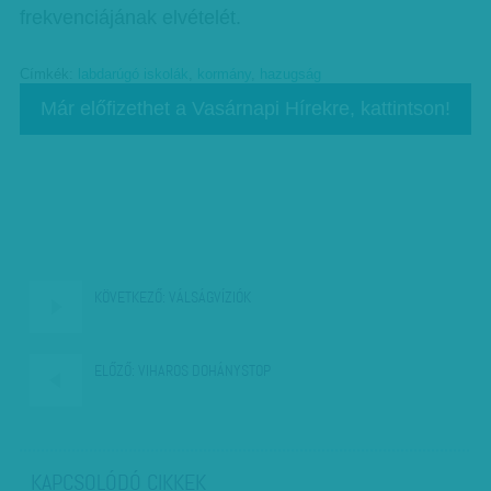
frekvenciájának elvételét.
Címkék:
labdarúgó iskolák
,
kormány
,
hazugság
Már előfizethet a Vasárnapi Hírekre, kattintson!
KÖVETKEZŐ:
VÁLSÁGVÍZIÓK
ELŐZŐ:
VIHAROS DOHÁNYSTOP
KAPCSOLÓDÓ CIKKEK