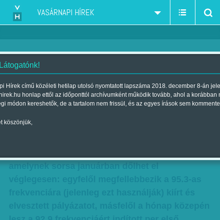
VASÁRNAPI HÍREK
 Látogatónk!
Klubrádió: hazudik a
i Hírek című közéleti hetilap utolsó nyomtatott lapszáma 2018. december 8-án jel
hirek.hu honlap ettől az időponttól archívumként működik tovább, ahol a korábban
Médiatanács
égi módon kereshetők, de a tartalom nem frissül, és az egyes írások sem kommente
Szerző:
Krausz Viktória
| Megjelent a 2011. december 31.-i
t köszönjük,
lapszámban
Még legalább egy hónapig szól a Klubrádió,
amelynek sorsa januárban dőlhet el
véglegesen: egyfelől megfellebbezik a 95.3-as
frekvenciára (jelenleg ezt használják) kiírt és
elvesztett pályázatot, másfelől a hónap közepén
lesz a 92.9 frekven­ciáért indított per első