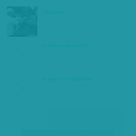
Áglátogatás
Szólhat-e még a rádió?
Bírálatok és elhallgattatás
társadalmi célú hirdetés