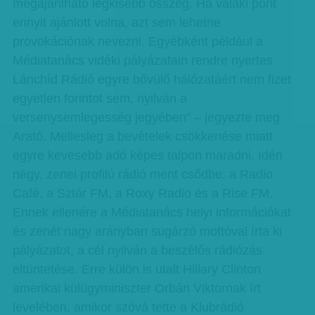
megajánlható legkisebb összeg. Ha valaki pont
ennyit ajánlott volna, azt sem lehetne
provokációnak nevezni. Egyébként például a
Médiatanács vidéki pályázatain rendre nyertes
Lánchíd Rádió egyre bővülő hálózatáért nem fizet
egyetlen forintot sem, nyilván a
versenysemlegesség jegyében” – jegyezte meg
Arató. Mellesleg a bevételek csökkenése miatt
egyre kevesebb adó képes talpon maradni. Idén
négy, zenei profilú rádió ment csődbe: a Radio
Café, a Sztár FM, a Roxy Radio és a Rise FM.
Ennek ellenére a Médiatanács helyi információkat
és zenét nagy arányban sugárzó mottóval írta ki
pályázatot, a cél nyilván a beszélős rádiózás
eltüntetése. Erre külön is utalt Hillary Clinton
amerikai külügyminiszter Orbán Viktornak írt
levelében, amikor szóvá tette a Klubrádió