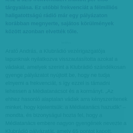
tárgyalása. Ez utóbbi frekvenciát a félmilliós
hallgatottságú rádió már egy pályázaton
korábban megnyerte, sajátos körülmények
között azonban elvették tőle.
hirdetes
Arató András, a Klubrádió vezérigazgatója
lapunknak nyilatkozva visszautasította azokat a
vádakat, amelyek szerint a Klubrádió szándékosan
gyenge pályázatot nyújtott be, hogy ne tudja
elnyerni a frekvenciát, s így ezzel is támadni
lehessen a Médiatanácsot és a kormányt. „Az
ehhez hasonló alaptalan vádak arra kényszerítenek
minket, hogy kijelentsük: a Médiatanács hazudik” –
mondta, és bizonyságul hozta fel, hogy a
Médiatanács embere nagyon gyengének nevezte a
Klubrádió pályázatát, amely 65 pontot kapott,