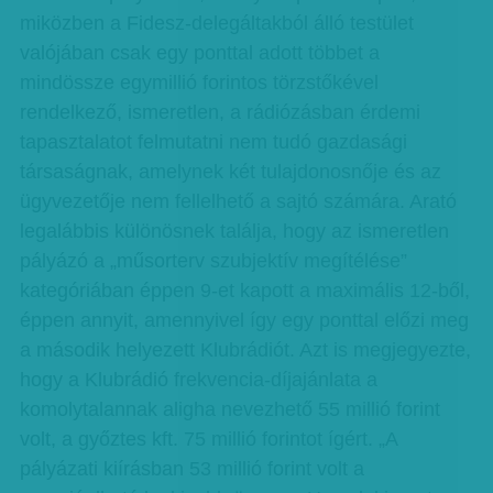
miközben a Fidesz-delegáltakból álló testület
valójában csak egy ponttal adott többet a
mindössze egymillió forintos törzstőkével
rendelkező, ismeretlen, a rádiózásban érdemi
tapasztalatot felmutatni nem tudó gazdasági
társaságnak, amelynek két tulajdonosnője és az
ügyvezetője nem fellelhető a sajtó számára. Arató
legalábbis különösnek találja, hogy az ismeretlen
pályázó a „műsorterv szubjektív megítélése”
kategóriában éppen 9-et kapott a maximális 12-ből,
éppen annyit, amennyivel így egy ponttal előzi meg
a második helyezett Klubrádiót. Azt is megjegyezte,
hogy a Klubrádió frekvencia-díjajánlata a
komolytalannak aligha nevezhető 55 millió forint
volt, a győztes kft. 75 millió forintot ígért. „A
pályázati kiírásban 53 millió forint volt a