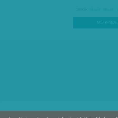
Címkék:
Szudán
,
kínzás
,
h
Már előfize
Copyright (C) 2026, XXI század Média Kft. Az oldal szerzői jogi oltalom alatt áll.