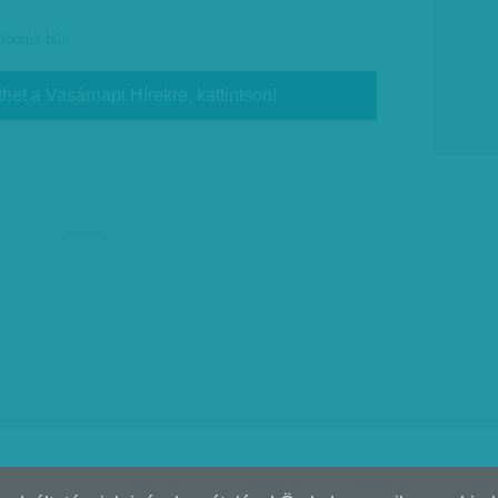
áborús bűn
thet a Vasárnapi Hírekre, kattintson!
hirdetés
Impresszum
Online médiaajánlat
Print médiaajánlat
ÁSZF
Adatv