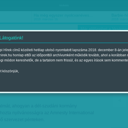
hirdetés
Ha még egyszer nyolcvanéves…
Barbie-h
2018. március 16.
2018. márci
Már előfizethet a Vasárnap
 Látogatónk!
i Hírek című közéleti hetilap utolsó nyomtatott lapszáma 2018. december 8-án jel
hirek.hu honlap ettől az időponttól archívumként működik tovább, ahol a korábban
ókusz
Szerintem
Ízlés
Sport
égi módon kereshetők, de a tartalom nem frissül, és az egyes írások sem kommente
t köszönjük,
 kínoznak
Megjelent a 2016. május 28.-i lapszámban
galmát, ahogyan a dél-szudáni kormány
 hozta nyilvánosságra az Amnesty International
dő szervezet pénteken.