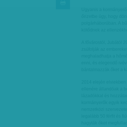
Ugyanis a kormányerők a
őrizetbe úgy, hogy dön
polgárháborúban. A b
kötődnek az ellenzékhe
A fővárostól, Jubától 
zsúfolják az embereket
meghaladhatja a hőmér
enni, és elegendő ivóv
bántalmazzák őket a k
2014 elején elviekben 
ellenére állandóak a 
lázadókkal és hozzáta
kormányerők egyik ked
nemzetközi szervezetek
legalább 50 férfit és f
hagyták őket megfullad