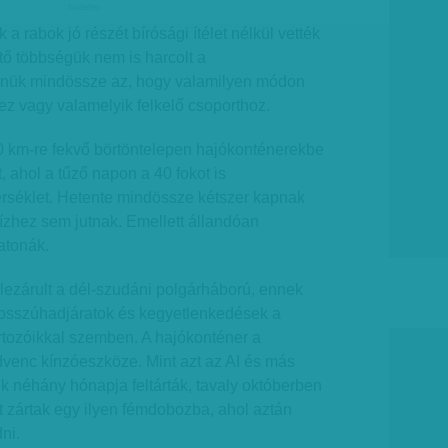
hirdetes
 rabok jó részét bírósági ítélet nélkül vették
tő többségük nem is harcolt a
űnük mindössze az, hogy valamilyen módon
z vagy valamelyik felkelő csoporthoz.
20 km-re fekvő börtöntelepen hajókonténerekbe
, ahol a tűző napon a 40 fokot is
séklet. Hetente mindössze kétszer kapnak
ízhez sem jutnak. Emellett állandóan
atonák.
lezárult a dél-szudáni polgárháború, ennek
bosszúhadjáratok és kegyetlenkedések a
rtozóikkal szemben. A hajókonténer a
venc kínzóeszköze. Mint azt az AI és más
 néhány hónapja feltárták, tavaly októberben
iút zártak egy ilyen fémdobozba, ahol aztán
ni.