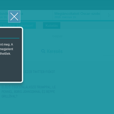
ősnők nőnapra
Megtáncoltatott Oscar-szobor
us 16.
2018. március 16.
i Hírekre, kattintson!
Kutatás
magyar
ent meg. A
start
 megjelent
Keresés
lhetőek.
stop
KÖVETKEZŐ:
125 EZER TWITTER-FIÓKOT
TILTOTTAK LE
ELŐZŐ:
CSÚCSTALÁLKOZÓ TRUMPPAL, LE
PENNEL, BORIS JOHNSONNAL ÉS BEPPE
GRILLÓVAL?