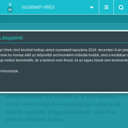
VASÁRNAPI HÍREK
 Látogatónk!
Kórházi fantomok: egyre
i Hírek című közéleti hetilap utolsó nyomtatott lapszáma 2018. december 8-án jel
hirek.hu honlap ettől az időponttól archívumként működik tovább, ahol a korábban
kevesebb beteget látnak el
égi módon kereshetők, de a tartalom nem frissül, és az egyes írások sem kommente
Szerző:
Kun J. Viktória
| Megjelent a 2013. december 15.-i
t köszönjük,
lapszámban
A pénz, nem pedig a betegek igényei alakítják a
kórházi ellátást. Ezt mutatja az a friss elemzés,
ami az elmúlt négy év egészségügyi változásait
követte nyomon. Világosan kiderül: szűkült a
kórházi ellátások száma.