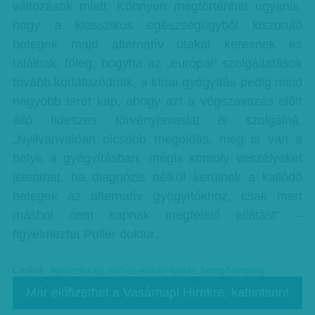
változások miatt. Könnyen megtörténhet ugyanis,
hogy a klasszikus egészségügyből kiszoruló
betegek majd alternatív utakat keresnek és
találnak, főleg, hogyha az „európai” szolgáltatások
tovább korlátozódnak, a kínai gyógyítás pedig mind
nagyobb teret kap, ahogy azt a végszavazás előtt
álló fideszes törvényjavaslat is szolgálná.
„Nyilvánvalóan olcsóbb megoldás, meg is van a
helye a gyógyításban, mégis komoly veszélyeket
jelenthet, ha diagnózis nélkül kerülnek a kallódó
betegek az alternatív gyógyítókhoz, csak mert
máshol nem kapnak megfelelő ellátást” –
figyelmeztet Poller doktor.
Címkék:
egészségügy
,
kórház-ellátás-ápolás
,
beteg-betegség
Már előfizethet a Vasárnapi Hírekre, kattintson!