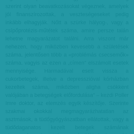
szerint olyan beavatkozásokat végeznek, amelyek
jól finanszírozottak, a veszteségeseket pedig
inkább elhagyják. Nőtt a szürke hályog-, vagy a
csípőprotézis-műtétek száma, amire persze talán
lehetne magyarázatot találni. Arra viszont már
nehezen, hogy miközben kevesebb a születések
száma, jelentősen több a «problémás csecsemők»
száma, vagyis az ezen a „címen” elszámolt esetek
mennyisége. Harmadával esett vissza a
cukorbetegek, illetve a depresszióval kórházban
kezeltek száma, miközben aligha csökkent
valójában a betegségek előfordulása” – kezdi Poller
Imre doktor, az elemzés egyik készítője. Szerinte
szakmai okokkal megmagyarázhatatlan az
asztmások, a tüdőgyógyászatban ellátottak, vagy a
tüdődaganatos kezelt betegek számának