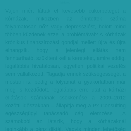
hirdetes
Vajon miért láttak el kevesebb cukorbeteget a
kórházak, miközben az érintettek száma
folyamatosan nő? Vagy depresszióst, holott mind
többen küzdenek ezzel a problémával? A kórházak
krónikus finanszírozási gondjai mellett újra és újra
elhangzik, hogy a jelenlegi ellátás nem
fenntartható, szűkíteni kell a kereteket, amire eddig,
legalábbis hivatalosan, egyetlen politikai vezetés
sem vállalkozott. Tagadja ennek szükségességét a
mostani is, pedig a folyamat a gyakorlatban már
meg is kezdődött, legalábbis erre utal a kórházi
ellátások számának csökkenése a 2009–2012
közötti időszakban – állapítja meg a Px Consulting
egészségügyi tanácsadó cég elemzése. „A
számokból az látszik, hogy a kórházaknál
leginkább a pénz diktál. Vagyis minden lehetőség