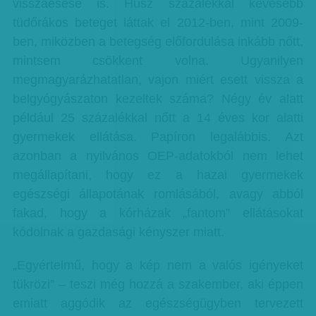
visszaesése is. Húsz százalékkal kevesebb
tüdőrákos beteget láttak el 2012-ben, mint 2009-
ben, miközben a betegség előfordulása inkább nőtt,
mintsem csökkent volna. Ugyanilyen
megmagyarázhatatlan, vajon miért esett vissza a
belgyógyászaton kezeltek száma? Négy év alatt
például 25 százalékkal nőtt a 14 éves kor alatti
gyermekek ellátása. Papíron legalábbis. Azt
azonban a nyilvános OEP-adatokból nem lehet
megállapítani, hogy ez a hazai gyermekek
egészségi állapotának romlásából, avagy abból
fakad, hogy a kórházak „fantom” ellátásokat
kódolnak a gazdasági kényszer miatt.
„Egyértelmű, hogy a kép nem a valós igényeket
tükrözi” – teszi még hozzá a szakember, aki éppen
emiatt aggódik az egészségügyben tervezett