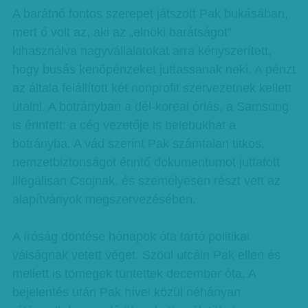
A barátnő fontos szerepet játszott Pak bukásában,
mert ő volt az, aki az „elnöki barátságot”
kihasználva nagyvállalatokat arra kényszerített,
hogy busás kenőpénzeket juttassanak neki. A pénzt
az általa felállított két nonprofit szervezetnek kellett
utalni. A botrányban a dél-koreai óriás, a Samsung
is érintett; a cég vezetője is belebukhat a
botrányba. A vád szerint Pak számtalan titkos,
nemzetbiztonságot érintő dokumentumot juttatott
illegálisan Csojnak, és személyesen részt vett az
alapítványok megszervezésében.
A íróság döntése hónapok óta tartó politikai
válságnak vetett véget. Szöul utcáin Pak ellen és
mellett is tömegek tüntettek december óta. A
bejelentés után Pak hívei közül néhányan