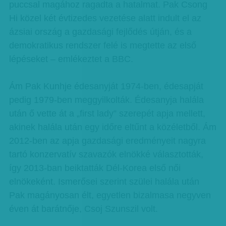
puccsal magához ragadta a hatalmat. Pak Csong
Hi közel két évtizedes vezetése alatt indult el az
ázsiai ország a gazdasági fejlődés útján, és a
demokratikus rendszer felé is megtette az első
lépéseket – emlékeztet a BBC.
Ám Pak Kunhje édesanyját 1974-ben, édesapját
pedig 1979-ben meggyilkolták. Édesanyja halála
után ő vette át a „first lady” szerepét apja mellett,
akinek halála után egy időre eltűnt a közéletből. Ám
2012-ben az apja gazdasági eredményeit nagyra
tartó konzervatív szavazók elnökké választották,
így 2013-ban beiktatták Dél-Korea első női
elnökeként. Ismerősei szerint szülei halála után
Pak magányosan élt, egyetlen bizalmasa negyven
éven át barátnője, Csoj Szunszil volt.