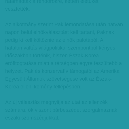
rátámadtak a rendőrökre, ketten életüket
vesztették.
Az alkotmány szerint Pak lemondatása után hatvan
napon belül elnökválasztást kell tartani, Paknak
pedig ki kell költöznie az elnök palotából. A
hatalomváltás világpolitikai szempontból kényes
időszakban történik, hiszen Észak-Korea
erőfitogtatása miatt a térségben egyre feszültebb a
helyzet. Pak és konzervatív támogatói az Amerikai
Egyesült Államok szövetségese volt az Észak-
Korea elleni kemény fellépésben.
Az új választás megnyitja az utat az ellenzék
számára, ők viszont párbeszédet szorgalmaznak
északi szomszédjukkal.