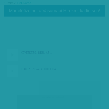
Címkék:
Dél-Korea
Már előfizethet a Vasárnapi Hírekre, kattintson!
KÖVETKEZŐ:
INDUL AZ…
ELŐZŐ:
SZTRÁJK JÖHET, HA…
társadalmi célú hirdetés