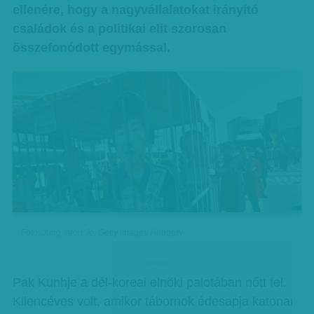
ellenére, hogy a nagyvállalatokat irányító
családok és a politikai elit szorosan
összefonódott egymással.
Fotó: Jung Yeon Je, Getty Images Hungary
hirdetes
Pak Kunhje a dél-koreai elnöki palotában nőtt fel.
Kilencéves volt, amikor tábornok édesapja katonai