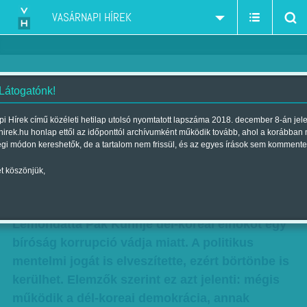
VASÁRNAPI HÍREK
 Látogatónk!
Bíró kezében a demokrácia
i Hírek című közéleti hetilap utolsó nyomtatott lapszáma 2018. december 8-án jel
hirek.hu honlap ettől az időponttól archívumként működik tovább, ahol a korábban
sorsa - Korrupció miatt bukott az
égi módon kereshetők, de a tartalom nem frissül, és az egyes írások sem kommente
elnök
t köszönjük,
Szerző:
Munkatársunktól
| Megjelent a 2017. március 11.-i lapszámban
Lemondatta Pak Kunhje dél-koreai elnököt egy
bíróság korrupció vádja miatt. A politikus
mentelmi jogát is elveszítette, ezért börtönbe is
kerülhet. Elemzők szerint ez azt jelenti: mégis
működik a dél-koreai demokrácia, annak