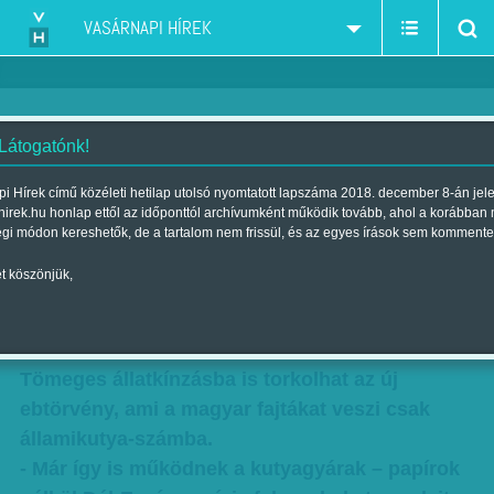
VASÁRNAPI HÍREK
 Látogatónk!
Kutyabajuk - Már így is
i Hírek című közéleti hetilap utolsó nyomtatott lapszáma 2018. december 8-án jel
hirek.hu honlap ettől az időponttól archívumként működik tovább, ahol a korábban
működnek a kutyagyárak – a
égi módon kereshetők, de a tartalom nem frissül, és az egyes írások sem kommente
selejt marad itthon
t köszönjük,
Szerzők:
Krausz Viktória
,
Nagy B. György
| Megjelent a 2016. március
26.-i lapszámban
Tömeges állatkínzásba is torkolhat az új
ebtörvény, ami a magyar fajtákat veszi csak
államikutya-számba.
- Már így is működnek a kutyagyárak – papírok