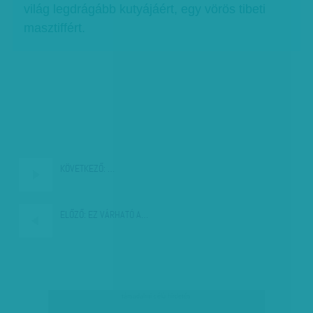
világ legdrágább kutyájáért, egy vörös tibeti
masztiffért.
KÖVETKEZŐ:
…
ELŐZŐ:
EZ VÁRHATÓ A…
társadalmi célú hirdetés