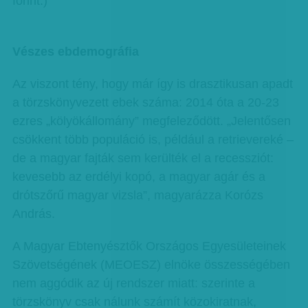
forint.)
Vészes ebdemográfia
Az viszont tény, hogy már így is drasztikusan apadt
a törzskönyvezett ebek száma: 2014 óta a 20-23
ezres „kölyökállomány” megfeleződött. „Jelentősen
csökkent több populáció is, például a retrievereké –
de a magyar fajták sem kerülték el a recessziót:
kevesebb az erdélyi kopó, a magyar agár és a
drótszőrű magyar vizsla”, magyarázza Korózs
András.
A Magyar Ebtenyésztők Országos Egyesületeinek
Szövetségének (MEOESZ) elnöke összességében
nem aggódik az új rendszer miatt: szerinte a
törzskönyv csak nálunk számít közokiratnak,