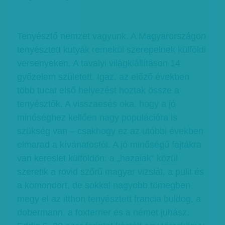
Tenyésztő nemzet vagyunk. A Magyarországon
tenyésztett kutyák remekül szerepelnek külföldi
versenyeken. A tavalyi világkiállításon 14
győzelem született. Igaz, az előző években
több tucat első helyezést hoztak össze a
tenyésztők. A visszaesés oka, hogy a jó
minőséghez kellően nagy populációra is
szükség van – csakhogy ez az utóbbi években
elmarad a kívánatostól. A jó minőségű fajtákra
van kereslet külföldön: a „hazaiak” közül
szeretik a rövid szőrű magyar vizslát, a pulit és
a komondort, de sokkal nagyobb tömegben
megy el az itthon tenyésztett francia buldog, a
dobermann, a foxterrier és a német juhász.