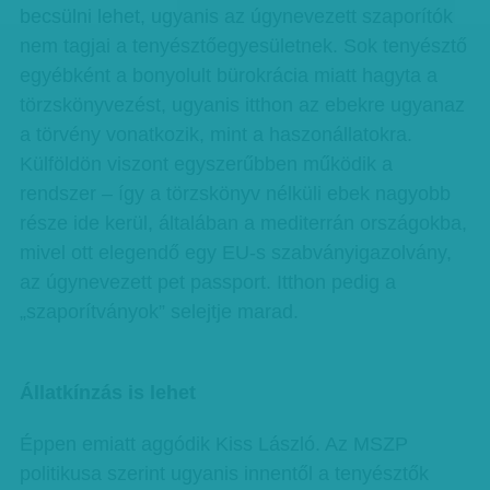
becsülni lehet, ugyanis az úgynevezett szaporítók
nem tagjai a tenyésztőegyesületnek. Sok tenyésztő
egyébként a bonyolult bürokrácia miatt hagyta a
törzskönyvezést, ugyanis itthon az ebekre ugyanaz
a törvény vonatkozik, mint a haszonállatokra.
Külföldön viszont egyszerűbben működik a
rendszer – így a törzskönyv nélküli ebek nagyobb
része ide kerül, általában a mediterrán országokba,
mivel ott elegendő egy EU-s szabványigazolvány,
az úgynevezett pet passport. Itthon pedig a
„szaporítványok” selejtje marad.
Állatkínzás is lehet
Éppen emiatt aggódik Kiss László. Az MSZP
politikusa szerint ugyanis innentől a tenyésztők