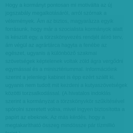
Hogy a kormányt pontosan mi motiválta az új
jogszabály megalkotásáról, arról szórnak a
vélemények. Ám az biztos, magyarázza egyik
forrásunk, hogy már a szocialista kormányok alatt
is készült egy, a törzskönyvezés rendjét átíró terv,
ám végül az agrártárca hagyta a fenébe az
egészet, ugyanis a különböző szakmai
szövetségek képtelenek voltak zöld ágra vergődni
egymással és a minisztériummal. Információink
szerint a jelenlegi kabinet is épp ezért szállt ki,
ugyanis nem tudott mit kezdeni a kutyaszövetségek
közötti torzsalkodással. (A hivatalos indoklás
szerint a kormányzat a törzskönyvkör szűkítésével
spórolni szeretett volna, mivel ingyen biztosította a
papírt az ebeknek. Az más kérdés, hogy a
megtakarítható összeg mindössze pár tízmillió