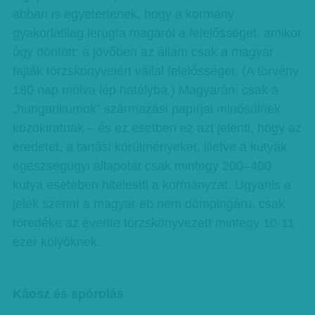
abban is egyetértenek, hogy a kormány
gyakorlatilag lerúgta magáról a felelősséget, amikor
úgy döntött: a jövőben az állam csak a magyar
fajták törzskönyveiért vállal felelősséget. (A törvény
180 nap múlva lép hatályba.) Magyarán: csak a
„hungarikumok” származási papírjai minősülnek
közokiratnak – és ez esetben ez azt jelenti, hogy az
eredetet, a tartási körülményeket, illetve a kutyák
egészségügyi állapotát csak mintegy 200–400
kutya esetében hitelesíti a kormányzat. Ugyanis a
jelek szerint a magyar eb nem dömpingáru, csak
töredéke az évente törzskönyvezett mintegy 10-11
ezer kölyöknek.
Káosz és spórolás