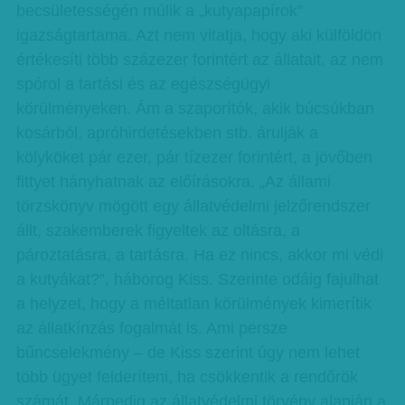
becsületességén múlik a „kutyapapírok”
igazságtartama. Azt nem vitatja, hogy aki külföldön
értékesíti több százezer forintért az állatait, az nem
spórol a tartási és az egészségügyi
körülményeken. Ám a szaporítók, akik búcsúkban
kosárból, apróhirdetésekben stb. árulják a
kölyköket pár ezer, pár tízezer forintért, a jövőben
fittyet hányhatnak az előírásokra. „Az állami
törzskönyv mögött egy állatvédelmi jelzőrendszer
állt, szakemberek figyeltek az oltásra, a
pároztatásra, a tartásra. Ha ez nincs, akkor mi védi
a kutyákat?”, háborog Kiss. Szerinte odáig fajulhat
a helyzet, hogy a méltatlan körülmények kimerítik
az állatkínzás fogalmát is. Ami persze
bűncselekmény – de Kiss szerint úgy nem lehet
több ügyet felderíteni, ha csökkentik a rendőrök
számát. Márpedig az állatvédelmi törvény alapján a