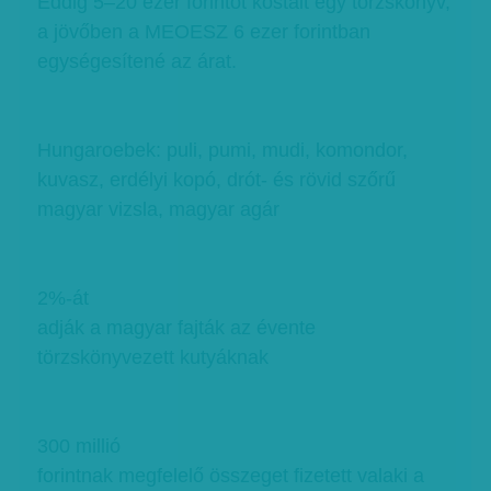
Eddig 5–20 ezer forintot kóstált egy törzskönyv,
a jövőben a MEOESZ 6 ezer forintban
egységesítené az árat.
Hungaroebek: puli, pumi, mudi, komondor,
kuvasz, erdélyi kopó, drót- és rövid szőrű
magyar vizsla, magyar agár
2%-át
adják a magyar fajták az évente
törzskönyvezett kutyáknak
300 millió
forintnak megfelelő összeget fizetett valaki a