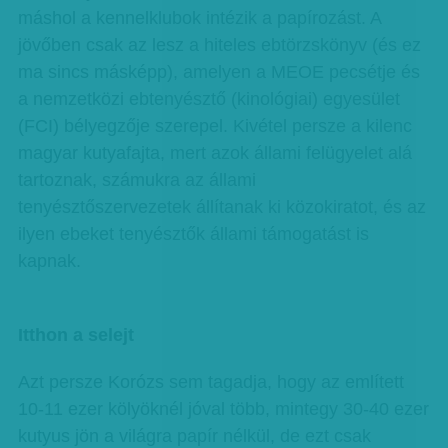
máshol a kennelklubok intézik a papírozást. A
jövőben csak az lesz a hiteles ebtörzskönyv (és ez
ma sincs másképp), amelyen a MEOE pecsétje és
a nemzetközi ebtenyésztő (kinológiai) egyesület
(FCI) bélyegzője szerepel. Kivétel persze a kilenc
magyar kutyafajta, mert azok állami felügyelet alá
tartoznak, számukra az állami
tenyésztőszervezetek állítanak ki közokiratot, és az
ilyen ebeket tenyésztők állami támogatást is
kapnak.
Itthon a selejt
Azt persze Korózs sem tagadja, hogy az említett
10-11 ezer kölyöknél jóval több, mintegy 30-40 ezer
kutyus jön a világra papír nélkül, de ezt csak