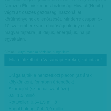
Nemzeti Élelmiszerlánc-biztonsági Hivatal (Nébih)
végzi az összes gazdasági haszonállat
körülményeinek ellenőrzését. Minderre csupán 5-
10 szakembere van a hatóságnak, így csak a
magyar fajtákra jut idejük, energiájuk, ha jut
egyáltalán.
Címkék:
kutya-macska-háziállat
,
hungarikum
Már előfizethet a Vasárnapi Hírekre, kattintson!
Drága fajták a nemzetközi piacon (az árak
kölykönként, forintban értendőek):
Szamojéd (szibériai szánhúzó):
0,8–1,5 millió
Rottweiler: 0,5–1,5 millió
Angol buldog: 0,4–0,9 millió