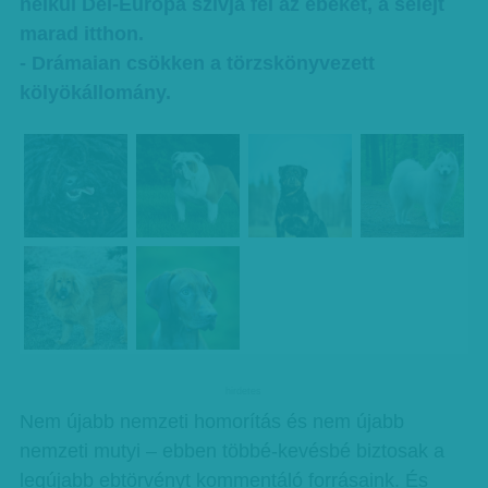
nélkül Dél-Európa szívja fel az ebeket, a selejt
marad itthon.
- Drámaian csökken a törzskönyvezett
kölyökállomány.
hirdetes
Nem újabb nemzeti homorítás és nem újabb
nemzeti mutyi – ebben többé-kevésbé biztosak a
legújabb ebtörvényt kommentáló forrásaink. És