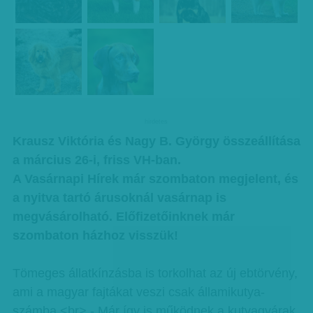
hirdetes
Krausz Viktória és Nagy B. György összeállítása
a március 26-i, friss VH-ban.
A Vasárnapi Hírek már szombaton megjelent, és
a nyitva tartó árusoknál vasárnap is
megvásárolható. Előfizetőinknek már
szombaton házhoz visszük!
Tömeges állatkínzásba is torkolhat az új ebtörvény,
ami a magyar fajtákat veszi csak államikutya-
számba.<br> - Már így is működnek a kutyagyárak