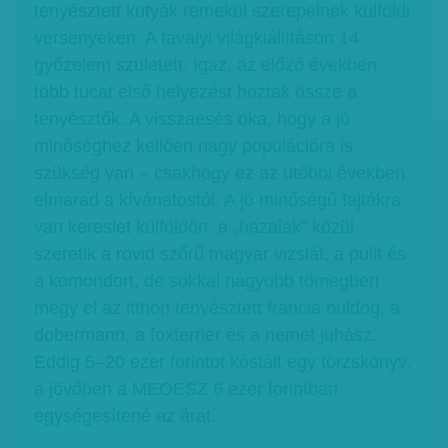
tenyésztett kutyák remekül szerepelnek külföldi
versenyeken. A tavalyi világkiállításon 14
győzelem született. Igaz, az előző években
több tucat első helyezést hoztak össze a
tenyésztők. A visszaesés oka, hogy a jó
minőséghez kellően nagy populációra is
szükség van – csakhogy ez az utóbbi években
elmarad a kívánatostól. A jó minőségű fajtákra
van kereslet külföldön: a „hazaiak” közül
szeretik a rövid szőrű magyar vizslát, a pulit és
a komondort, de sokkal nagyobb tömegben
megy el az itthon tenyésztett francia buldog, a
dobermann, a foxterrier és a német juhász.
Eddig 5–20 ezer forintot kóstált egy törzskönyv,
a jövőben a MEOESZ 6 ezer forintban
egységesítené az árat.