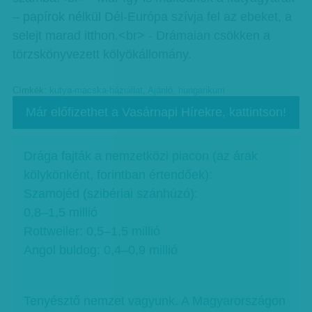
– papírok nélkül Dél-Európa szívja fel az ebeket, a
selejt marad itthon.<br> - Drámaian csökken a
törzskönyvezett kölyökállomány.
Címkék:
kutya-macska-háziállat
,
Ajánló
,
hungarikum
Már előfizethet a Vasárnapi Hírekre, kattintson!
Drága fajták a nemzetközi piacon (az árak
kölykönként, forintban értendőek):
Szamojéd (szibériai szánhúzó):
0,8–1,5 millió
Rottweiler: 0,5–1,5 millió
Angol buldog: 0,4–0,9 millió
Tenyésztő nemzet vagyunk. A Magyarországon