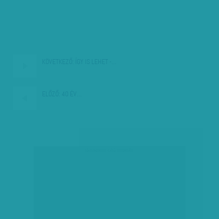
KÖVETKEZŐ:
ÍGY IS LEHET -…
ELŐZŐ:
40 ÉV…
társadalmi célú hirdetés