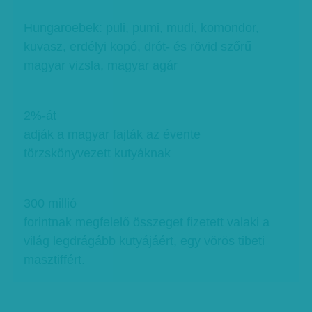
Hungaroebek: puli, pumi, mudi, komondor,
kuvasz, erdélyi kopó, drót- és rövid szőrű
magyar vizsla, magyar agár
2%-át
adják a magyar fajták az évente
törzskönyvezett kutyáknak
300 millió
forintnak megfelelő összeget fizetett valaki a
világ legdrágább kutyájáért, egy vörös tibeti
masztiffért.