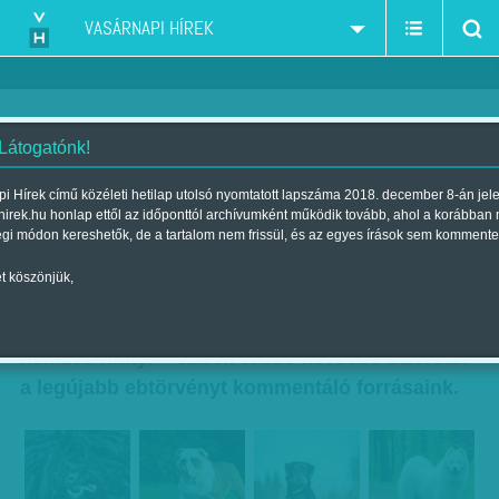
VASÁRNAPI HÍREK
 Látogatónk!
Tömeges állatkínzásba is
i Hírek című közéleti hetilap utolsó nyomtatott lapszáma 2018. december 8-án jel
hirek.hu honlap ettől az időponttól archívumként működik tovább, ahol a korábban
torkolhat az új ebtörvény
égi módon kereshetők, de a tartalom nem frissül, és az egyes írások sem kommente
Szerző:
VH ajánló
| 2016. március 26., szombat 12:32
t köszönjük,
Nem újabb nemzeti homorítás és nem újabb
nemzeti mutyi – ebben többé-kevésbé biztosak
a legújabb ebtörvényt kommentáló forrásaink.