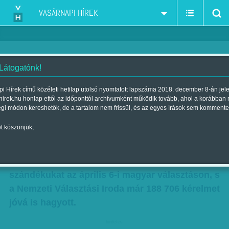
VASÁRNAPI HÍREK
 Látogatónk!
Magyar voksolók a határon túlról
i Hírek című közéleti hetilap utolsó nyomtatott lapszáma 2018. december 8-án jel
hirek.hu honlap ettől az időponttól archívumként működik tovább, ahol a korábban
Szerző:
Munkatársunktól
| Megjelent a 2014. március 23.-i lapszámban
égi módon kereshetők, de a tartalom nem frissül, és az egyes írások sem kommente
t köszönjük,
A külhoniak regisztrációja tegnap délután
lezárult, lapzártánkig több mint 225 539-en
jelezték levélben vagy e-mailben voksolási
szándékukat az április 6-i magyar választáson, s
a Nemzeti Választási Iroda már 188 706 kérelmet
jóvá is hagyott.
hirdetes