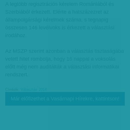
A legtöbb regisztrációs kérelem Romániából és
Szerbiából érkezett. Elérte a hatszázezret az
állampolgársági kérelmek száma, s tegnapig
összesen 146 levélvoks is érkezett a választási
irodához.
Az MSZP szerint azonban a választás tisztaságába
vetett hitet rombolja, hogy 16 nappal a voksolás
előtt még nem auditálták a választási informatikai
rendszert.
Címkék:
Választás 2014
Már előfizethet a Vasárnapi Hírekre, kattintson!