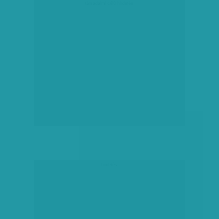
társadalmi célú hirdetés
hirdetés