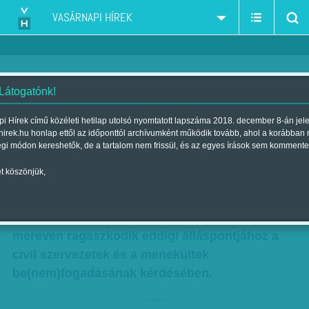
VASÁRNAPI HÍREK
 Látogatónk!
Magyarország pengeélen
i Hírek című közéleti hetilap utolsó nyomtatott lapszáma 2018. december 8-án jel
hirek.hu honlap ettől az időponttól archívumként működik tovább, ahol a korábban
Szerző:
Munkatársunktól
| Megjelent a 2018. február 24.-i lapszámban
égi módon kereshetők, de a tartalom nem frissül, és az egyes írások sem kommente
t köszönjük,
Sajtóértesülések szerint egyre bizonytalanabbá
válik Magyarország helyzete az Európai
Unióban, ha a magyar kormány továbbra is
mereven ragaszkodik eddigi álláspontjához a
civil szervezetek és a menekültek
be(nem)fogadásának kérdésében.
hirdetes