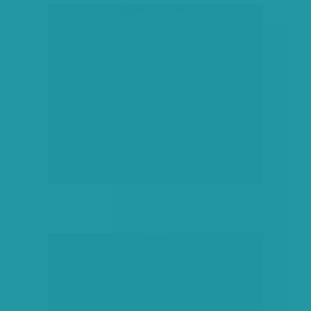
társadalmi célú hirdetés
hirdetés