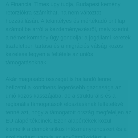
A Financial Times úgy tudja, Budapest kemény
retorziókra számíthat, ha nem változtat
hozzáállásán. A tekintélyes és mértékadó brit lap
számol be arról a kezdeményezésről, mely szerint
a német kormány úgy gondolja: a jogállami keretek
tiszteletben tartása és a migrációs válság közös
kezelése legyen a feltétele az uniós
támogatásoknak.
Akár magasabb összeget is hajlandó lenne
befizetni a kontinens legerősebb gazdasága az
unió közös kasszájába, de a strukturális és a
regionális támogatások elosztásának feltételévé
tenné azt, hogy a támogatott ország megfeleljen az
EU alapértékeinek. Ezen alapértékek közül
kiemelik a demokratikus intézményrendszert és a
szolidaritást, vagyis az együttműködést a