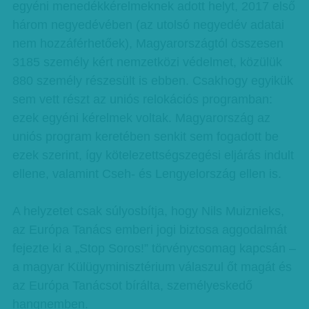
egyéni menedékkérelmeknek adott helyt, 2017 első
három negyedévében (az utolsó negyedév adatai
nem hozzáférhetőek), Magyarországtól összesen
3185 személy kért nemzetközi védelmet, közülük
880 személy részesült is ebben. Csakhogy egyikük
sem vett részt az uniós relokációs programban:
ezek egyéni kérelmek voltak. Magyarország az
uniós program keretében senkit sem fogadott be
ezek szerint, így kötelezettségszegési eljárás indult
ellene, valamint Cseh- és Lengyelország ellen is.
A helyzetet csak súlyosbítja, hogy Nils Muiznieks,
az Európa Tanács emberi jogi biztosa aggodalmát
fejezte ki a „Stop Soros!” törvénycsomag kapcsán –
a magyar Külügyminisztérium válaszul őt magát és
az Európa Tanácsot bírálta, személyeskedő
hangnemben.