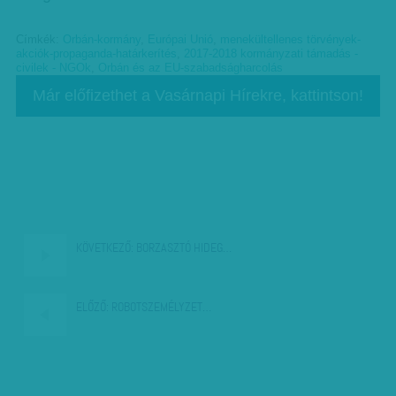
Címkék:
Orbán-kormány
,
Európai Unió
,
menekültellenes törvények-
akciók-propaganda-határkerítés
,
2017-2018 kormányzati támadás -
civilek - NGOk
,
Orbán és az EU-szabadságharcolás
Már előfizethet a Vasárnapi Hírekre, kattintson!
KÖVETKEZŐ:
BORZASZTÓ HIDEG…
ELŐZŐ:
ROBOTSZEMÉLYZET…