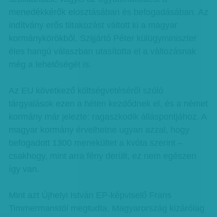
menedékkérők elosztásában és befogadásában. Az
indítvány erős tiltakozást váltott ki a magyar
kormánykörökből, Szijjártó Péter külügyminiszter
éles hangú válaszban utasította el a változásnak
még a lehetőségét is.
Az EU következő költségvetéséről szóló
tárgyalások ezen a héten kezdődnek el, és a német
kormány már jelezte: ragaszkodik álláspontjához. A
magyar kormány érvelhetne ugyan azzal, hogy
befogadott 1300 menekültet a kvóta szerint –
csakhogy, mint arra fény derült, ez nem egészen
így van.
Mint azt Újhelyi István EP-képviselő Frans
Timmermanstól megtudta, Magyarország kizárólag