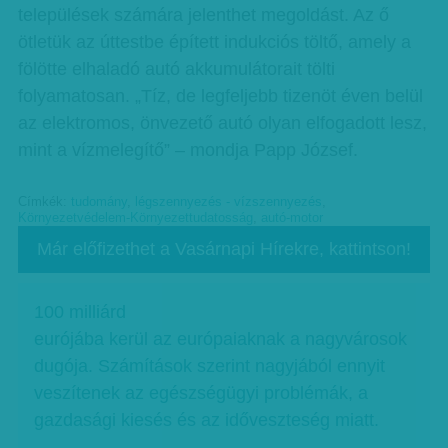
települések számára jelenthet megoldást. Az ő
ötletük az úttestbe épített indukciós töltő, amely a
fölötte elhaladó autó akkumulátorait tölti
folyamatosan. „Tíz, de legfeljebb tizenöt éven belül
az elektromos, önvezető autó olyan elfogadott lesz,
mint a vízmelegítő” – mondja Papp József.
Címkék:
tudomány
,
légszennyezés - vízszennyezés
,
Környezetvédelem-Környezettudatosság
,
autó-motor
Már előfizethet a Vasárnapi Hírekre, kattintson!
100 milliárd
eurójába kerül az európaiaknak a nagyvárosok
dugója. Számítások szerint nagyjából ennyit
veszítenek az egészségügyi problémák, a
gazdasági kiesés és az időveszteség miatt.