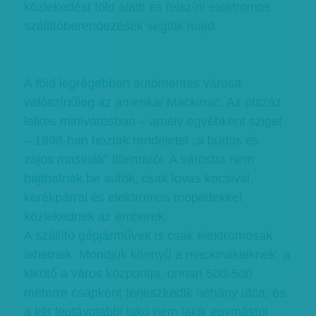
közlekedést föld alatti és felszíni elektromos
szállítóberendezések segítik majd.
A föld legrégebben autómentes városa
valószínűleg az amerikai Mackinac. Az ötszáz
lelkes minivárosban – amely egyébként sziget
– 1898-ban hoztak rendeletet „a büdös és
zajos masinák” tilalmáról. A városba nem
hajthatnak be autók, csak lovas kocsival,
kerékpárral és elektromos mopedekkel
közlekednek az emberek.
A szállító gépjárművek is csak elektromosak
lehetnek. Mondjuk könnyű a mackinakieknek: a
kikötő a város központja, onnan 500-500
méterre csápként terjeszkedik néhány utca, és
a két legtávolabbi lakó nem lakik egymástól