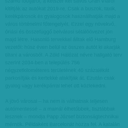
számú főútjáról, a kétszer két sávos Gran Víáról
kitiltják az autókat 2019-re. Csak a buszok, taxik,
kerékpárosok és gyalogosok használhatják majd a
város történelmi főtengelyét. Ezzel egy növekvő,
óriási és összefüggő belvárosi sétálóövezet jön
majd létre. Hasonló tervekkel álltak elő Hamburg
vezetői: húsz éven belül az összes autót ki akarják
tiltani a városból. A Zöld Hálózat névre hallgató terv
szerint 2034-ben a település 756
négyzetkilométeres területének 40 százalékát
parkosítják és kertekké alakítják át. Ezután csak
gyalog vagy kerékpárral lehet ott közlekedni.
A jövő városai – ha nem is válhatnak teljesen
autómentessé – a mainál élhetőbbek, tisztábbak
lesznek – mondja Papp József biztonságtechnikai
mérnök. Példaként Barcelonát hozza fel. A katalán