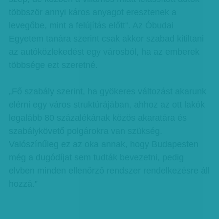
többször annyi káros anyagot eresztenek a
levegőbe, mint a felújítás előtt”. Az Óbudai
Egyetem tanára szerint csak akkor szabad kitiltani
az autóközlekedést egy városból, ha az emberek
többsége ezt szeretné.
„Fő szabály szerint, ha gyökeres változást akarunk
elérni egy város struktúrájában, ahhoz az ott lakók
legalább 80 százalékának közös akaratára és
szabálykövető polgárokra van szükség.
Valószínűleg ez az oka annak, hogy Budapesten
még a dugódíjat sem tudták bevezetni, pedig
elvben minden ellenőrző rendszer rendelkezésre áll
hozzá.”