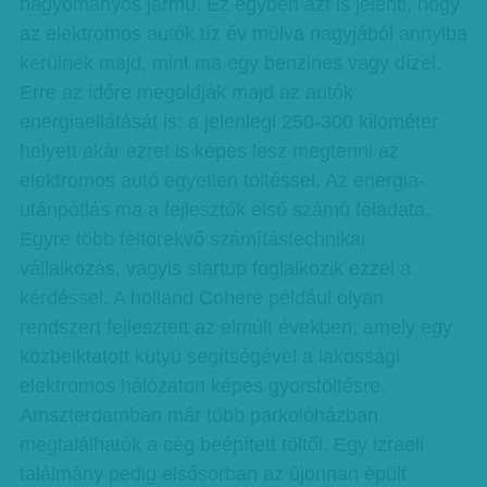
hagyományos jármű. Ez egyben azt is jelenti, hogy
az elektromos autók tíz év múlva nagyjából annyiba
kerülnek majd, mint ma egy benzines vagy dízel.
Erre az időre megoldják majd az autók
energiaellátását is: a jelenlegi 250-300 kilométer
helyett akár ezret is képes lesz megtenni az
elektromos autó egyetlen töltéssel. Az energia-
utánpótlás ma a fejlesztők első számú feladata.
Egyre több feltörekvő számítástechnikai
vállalkozás, vagyis startup foglalkozik ezzel a
kérdéssel. A holland Cohere például olyan
rendszert fejlesztett az elmúlt években, amely egy
közbeiktatott kütyü segítségével a lakossági
elektromos hálózaton képes gyorstöltésre.
Amszterdamban már több parkolóházban
megtalálhatók a cég beépített töltői. Egy izraeli
találmány pedig elsősorban az újonnan épült