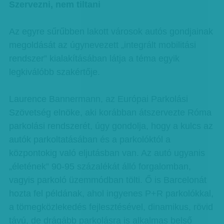
Szervezni, nem tiltani
Az egyre sűrűbben lakott városok autós gondjainak
megoldását az úgynevezett „integrált mobilitási
rendszer” kialakításában látja a téma egyik
legkiválóbb szakértője.
Laurence Bannermann, az Európai Parkolási
Szövetség elnöke, aki korábban átszervezte Róma
parkolási rendszerét, úgy gondolja, hogy a kulcs az
autók parkoltatásában és a parkolóktól a
központokig való eljutásban van. Az autó ugyanis
„életének” 90-95 százalékát álló forgalomban,
vagyis parkoló üzemmódban tölti. Ő is Barcelonát
hozta fel példának, ahol ingyenes P+R parkolókkal,
a tömegközlekedés fejlesztésével, dinamikus, rövid
távú, de drágább parkolásra is alkalmas belső