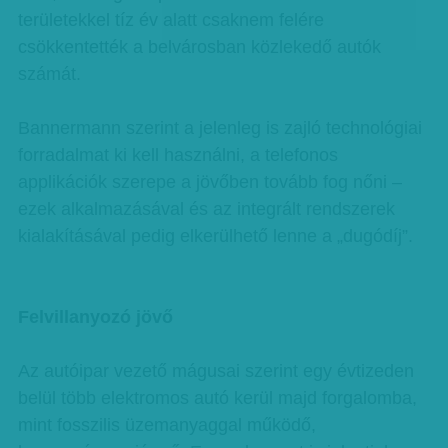
területekkel tíz év alatt csaknem felére
csökkentették a belvárosban közlekedő autók
számát.
Bannermann szerint a jelenleg is zajló technológiai
forradalmat ki kell használni, a telefonos
applikációk szerepe a jövőben tovább fog nőni –
ezek alkalmazásával és az integrált rendszerek
kialakításával pedig elkerülhető lenne a „dugódíj”.
Felvillanyozó jövő
Az autóipar vezető mágusai szerint egy évtizeden
belül több elektromos autó kerül majd forgalomba,
mint fosszilis üzemanyaggal működő,