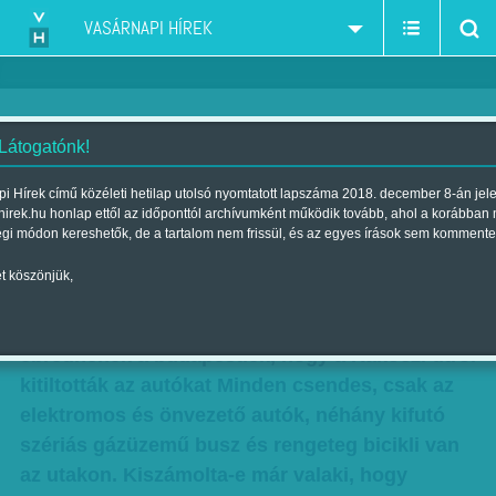
VASÁRNAPI HÍREK
 Látogatónk!
Már nem pöfög tovább - A most
i Hírek című közéleti hetilap utolsó nyomtatott lapszáma 2018. december 8-án jel
hirek.hu honlap ettől az időponttól archívumként működik tovább, ahol a korábban
még elképzelhetetlen jövőnk
égi módon kereshetők, de a tartalom nem frissül, és az egyes írások sem kommente
Szerző:
F. Szabó Kata
| Megjelent a 2017. január 21.-i lapszámban
t köszönjük,
Vajon milyen lenne, ha egy szép napon arra
ébrednének a budapestiek, hogy a Rákóczi útról
kitiltották az autókat Minden csendes, csak az
elektromos és önvezető autók, néhány kifutó
szériás gázüzemű busz és rengeteg bicikli van
az utakon. Kiszámolta-e már valaki, hogy