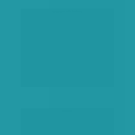
társadalmi célú hirdetés
hirdetés