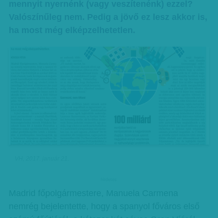
mennyit nyernénk (vagy veszítenénk) ezzel?
Valószínűleg nem. Pedig a jövő ez lesz akkor is,
ha most még elképzelhetetlen.
VH, 2017. január 21.
hirdetes
Madrid főpolgármestere, Manuela Carmena
nemrég bejelentette, hogy a spanyol főváros első