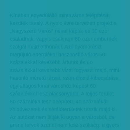
Kínában egyedülálló mintaváros felépítését
kezdték tavaly. A nyolc évre tervezett projekt a
„Nagyszerű Város” nevet kapta, és 30 ezer
családnak, vagyis csaknem 80 ezer embernek
szolgál majd otthonául. A túlnyomórészt
megújuló energiákat hasznosító város 50
százalékkal kevesebb áramot és 60
százalékkal kevesebb vizet fogyaszt majd, mint
hasonló méretű társai, szén-dioxid-kibocsátása
egy átlagos kínai városhoz képest 60
százalékkal lesz alacsonyabb. A teljes terület
60 százaléka lesz beépített, 40 százalékát
zöldövezetek és sétálóterületek teszik majd ki.
Az autókat nem tiltják ki ugyan a városból, de
arra a tervek szerint nem lesz szükség: a gyors