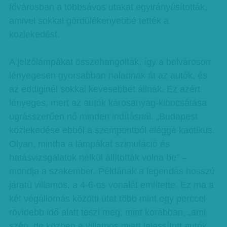
fővárosban a többsávos utakat egyirányúsították,
amivel sokkal gördülékenyebbé tették a
közlekedést.
A jelzőlámpákat összehangolták, így a belvároson
lényegesen gyorsabban haladnak át az autók, és
az eddiginél sokkal kevesebbet állnak. Ez azért
lényeges, mert az autók károsanyag-kibocsátása
ugrásszerűen nő minden indításnál. „Budapest
közlekedése ebből a szempontból eléggé kaotikus.
Olyan, mintha a lámpákat szimuláció és
hatásvizsgálatok nélkül állították volna be” –
mondja a szakember. Példának a legendás hosszú
járatú villamos, a 4-6-os vonalát említette. Ez ma a
két végállomás közötti utat több mint egy perccel
rövidebb idő alatt teszi meg, mint korábban, „ami
szép, de közben a villamos miatt lelassított autók