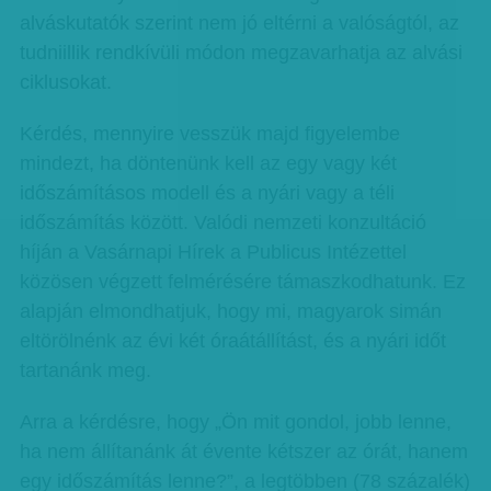
alváskutatók szerint nem jó eltérni a valóságtól, az
tudniillik rendkívüli módon megzavarhatja az alvási
ciklusokat.
Kérdés, mennyire vesszük majd figyelembe
mindezt, ha döntenünk kell az egy vagy két
időszámításos modell és a nyári vagy a téli
időszámítás között. Valódi nemzeti konzultáció
híján a Vasárnapi Hírek a Publicus Intézettel
közösen végzett felmérésére támaszkodhatunk. Ez
alapján elmondhatjuk, hogy mi, magyarok simán
eltörölnénk az évi két óraátállítást, és a nyári időt
tartanánk meg.
Arra a kérdésre, hogy „Ön mit gondol, jobb lenne,
ha nem állítanánk át évente kétszer az órát, hanem
egy időszámítás lenne?”, a legtöbben (78 százalék)