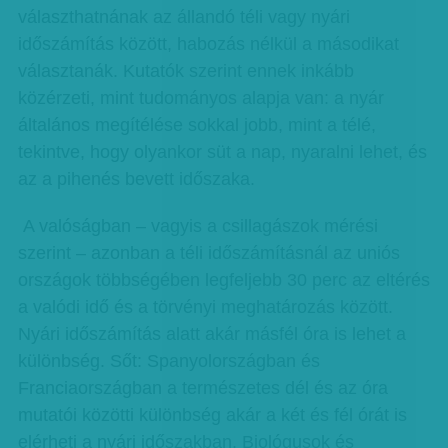
választhatnának az állandó téli vagy nyári
időszámítás között, habozás nélkül a másodikat
választanák. Kutatók szerint ennek inkább
közérzeti, mint tudományos alapja van: a nyár
általános megítélése sokkal jobb, mint a télé,
tekintve, hogy olyankor süt a nap, nyaralni lehet, és
az a pihenés bevett időszaka.
A valóságban – vagyis a csillagászok mérési
szerint – azonban a téli időszámításnál az uniós
országok többségében legfeljebb 30 perc az eltérés
a valódi idő és a törvényi meghatározás között.
Nyári időszámítás alatt akár másfél óra is lehet a
különbség. Sőt: Spanyolországban és
Franciaországban a természetes dél és az óra
mutatói közötti különbség akár a két és fél órát is
elérheti a nyári időszakban. Biológusok és