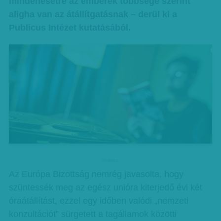
mindenesetre az emberek többsége szerint
aligha van az átállítgatásnak – derül ki a
Publicus Intézet kutatásából.
hirdetes
Az Európa Bizottság nemrég javasolta, hogy
szüntessék meg az egész unióra kiterjedő évi két
óraátállítást, ezzel egy időben valódi „nemzeti
konzultációt” sürgetett a tagállamok közötti