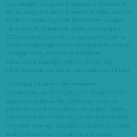
összehangolt koncepció kialakítása érdekében. A
terv az, hogy jövő áprilisig minden tagállam jelezné:
az állandó nyári vagy a téli időszámítást akarja-e
alkalmazni. Ha minden jól alakul, akkor utoljára
2019. március 31-én kellene egységesen átállnia
minden tagállamnak a nyári időszámításra. Azok az
országok pedig, amelyek az állandó téli
időszámítást választják, október 27-én még
alkalmazhatnak egy utolsó, szezonális óraátállítást.
Az Európai Parlament természetesen
közvélemény-kutatók segítségével megkérdezte a
tagállamok polgárait, ha lehetőségük volna rá,
eltörölnék-e az évi két átállást, és ha igen, melyik
időszámítást állandósítanák. Az unió lakosságának
kevesebb, mint egy százaléka szavazott arra, hogy
töröljék el az évi két óraátállítást. Ha viszont