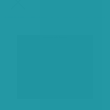
társadalmi célú hirdetés