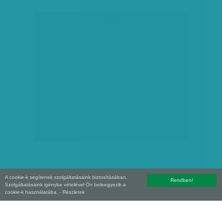
hirdetés
A cookie-k segítenek szolgáltatásaink biztosításában.
Rendben!
Szolgáltatásaink igénybe vételével Ön beleegyezik a
Copyright (C) 2026, XXI század Média Kft. Az oldal szerzői jogi oltalom alatt áll.
cookie-k használatába.
- Részletek