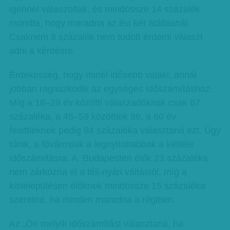
igennel válaszoltak, és mindössze 14 százalék
mondta, hogy maradna az évi két átállásnál.
Csaknem 8 százalék nem tudott érdemi választ
adni a kérdésre.
Érdekesség, hogy minél idősebb valaki, annál
jobban ragaszkodik az egységes időszámításhoz.
Míg a 18–29 év közötti válaszadóknak csak 67
százaléka, a 45–59 közöttiek 86, a 60 év
felettieknek pedig 84 százaléka választaná ezt. Úgy
tűnik, a fővárosiak a legnyitottabbak a kétféle
időszámításra. A Budapesten élők 23 százaléka
nem zárkózna el a téli-nyári váltástól, míg a
kistelepülésen élőknek mindössze 15 százaléka
szeretné, ha minden maradna a régiben.
Az „Ön melyik időszámítást választaná, ha