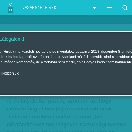
VASÁRNAPI HÍREK
 Látogatónk!
Másfél órával több, maradhat?
i Hírek című közéleti hetilap utolsó nyomtatott lapszáma 2018. december 8-án jel
hirek.hu honlap ettől az időponttól archívumként működik tovább, ahol a korábban
Szerző:
Kövesdi Péter
| Megjelent a 2018. december 08.-i lapszámban
égi módon kereshetők, de a tartalom nem frissül, és az egyes írások sem kommente
t köszönjük,
A magyarok többsége nyári időszámítást
szeretne, ami teljesen érthető, ha azt vesszük,
hogy nyáron meleg van és napsütés, míg télen
hó és latyak. Az igazság azonban az, hogy
valószínűleg ebben (is) rosszul döntenénk,
ráadásul szembemennénk az unió „két
időszámításos” többségével. Gazdasági haszna