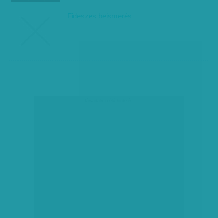
Fideszes beismerés
társadalmi célú hirdetés