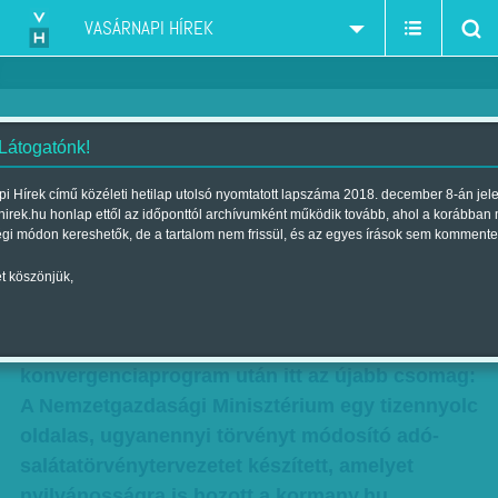
VASÁRNAPI HÍREK
 Látogatónk!
Máris itt az újabb Matolcsy-
i Hírek című közéleti hetilap utolsó nyomtatott lapszáma 2018. december 8-án jel
hirek.hu honlap ettől az időponttól archívumként működik tovább, ahol a korábban
csomag
égi módon kereshetők, de a tartalom nem frissül, és az egyes írások sem kommente
| Megjelent a 2012. április 29.-i lapszámban
t köszönjük,
Buzog a munkakedv Matolcsy György
minisztériumában. A Széll Kálmán-terv 2.0 és a
konver­gen­cia­program után itt az újabb csomag:
A Nem­zetgazdasági Minisztérium egy tizennyolc
oldalas, ugyanennyi törvényt módosító adó-
salátatörvénytervezetet készített, amelyet
nyilvánosságra is hozott a kormany.hu