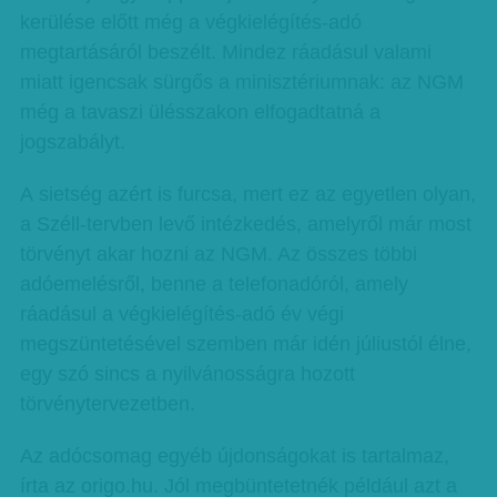
kerülése előtt még a végkielégítés-adó
megtartásáról beszélt. Mindez ráadásul valami
miatt igencsak sürgős a minisztériumnak: az NGM
még a tavaszi ülésszakon elfogadtatná a
jogszabályt.
A sietség azért is furcsa, mert ez az egyetlen olyan,
a Széll-tervben levő intézkedés, amelyről már most
törvényt akar hozni az NGM. Az összes többi
adóemelésről, benne a telefonadóról, amely
ráadásul a végkielégítés-adó év végi
megszüntetésével szemben már idén júliustól élne,
egy szó sincs a nyilvánosságra hozott
törvénytervezetben.
Az adócsomag egyéb újdonságokat is tartalmaz,
írta az origo.hu. Jól megbüntetetnék például azt a