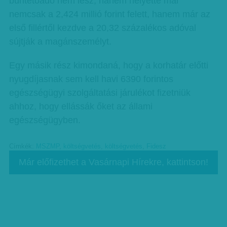
büntetőadó nem lesz, hanem helyette már
nemcsak a 2,424 millió forint felett, hanem már az
első fillértől kezdve a 20,32 százalékos adóval
sújtják a magánszemélyt.
Egy másik rész kimondaná, hogy a korhatár előtti
nyugdíjasnak sem kell havi 6390 forintos
egészségügyi szolgáltatási járulékot fizetniük
ahhoz, hogy ellássák őket az állami
egészségügyben.
Címkék:
MSZMP
,
költségvetés
,
költségvetés
,
Fidesz
Már előfizethet a Vasárnapi Hírekre, kattintson!