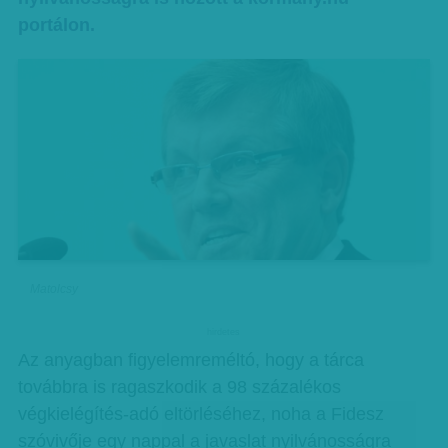
portálon.
Matolcsy
hirdetes
Az anyagban figyelemreméltó, hogy a tárca
továbbra is ragaszkodik a 98 százalékos
végkielégítés-adó eltörléséhez, noha a Fidesz
szóvivője egy nappal a javaslat nyilvánosságra