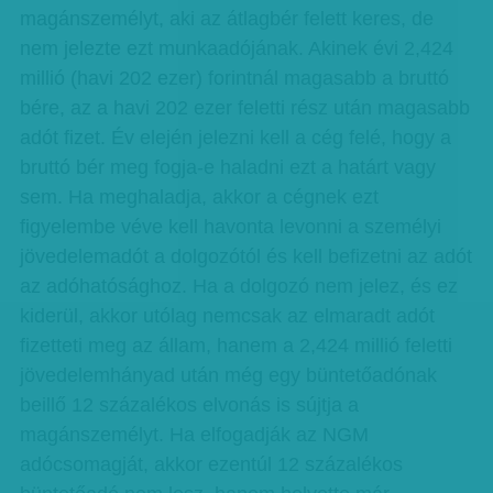
magánszemélyt, aki az átlagbér felett keres, de
nem jelezte ezt munkaadójának. Aki­­nek évi 2,424
millió (havi 202 ezer) forintnál magasabb a bruttó
bére, az a havi 202 ezer feletti rész után magasabb
adót fizet. Év elején jelezni kell a cég felé, hogy a
bruttó bér meg fogja-e haladni ezt a határt vagy
sem. Ha meghaladja, akkor a cégnek ezt
figyelembe véve kell havonta levonni a személyi
jövedelemadót a dolgozótól és kell befizetni az adót
az adóhatósághoz. Ha a dolgozó nem jelez, és ez
kiderül, akkor utólag nemcsak az elmaradt adót
fizetteti meg az állam, hanem a 2,424 millió feletti
jövedelemhányad után még egy büntetőadónak
beillő 12 százalékos elvonás is sújtja a
magánszemélyt. Ha elfogadják az NGM
adócsomagját, akkor ezentúl 12 százalékos