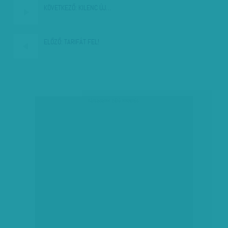
KÖVETKEZŐ:
KILENC ÚJ…
ELŐZŐ:
TARIFÁT FEL!
társadalmi célú hirdetés