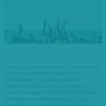
Illusztráció
hirdetes
Az eddigi – nyilvánvalóan elavult – rendszer túlzott
terhet ró a menekülthullám útjába eső
„frontországokra”, így Görögországra és
Olaszországra, ahová 2015 óta tömegével
érkeznek a tengeren a menedékkérők. A javaslat
szerint figyelembe kellene venni azt is, ha a
menedékkérőt valamilyen kapcsolat (tanult ott,