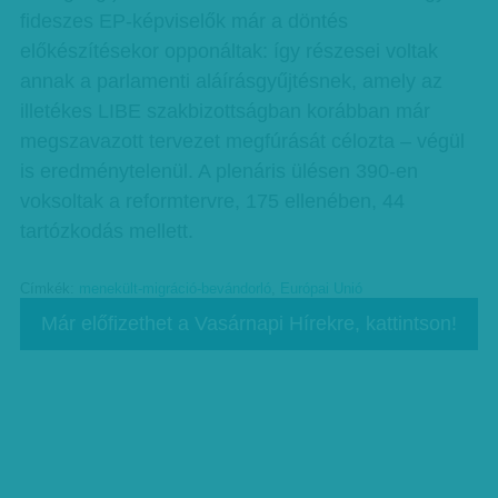
fideszes EP-képviselők már a döntés
előkészítésekor opponáltak: így részesei voltak
annak a parlamenti aláírásgyűjtésnek, amely az
illetékes LIBE szakbizottságban korábban már
megszavazott tervezet megfúrását célozta – végül
is eredménytelenül. A plenáris ülésen 390-en
voksoltak a reformtervre, 175 ellenében, 44
tartózkodás mellett.
Címkék:
menekült-migráció-bevándorló
,
Európai Unió
Már előfizethet a Vasárnapi Hírekre, kattintson!