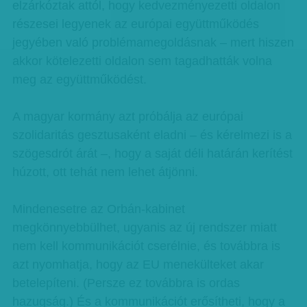
elzárkóztak attól, hogy kedvezményezetti oldalon
részesei legyenek az európai együttműködés
jegyében való problémamegoldásnak – mert hiszen
akkor kötelezetti oldalon sem tagadhatták volna
meg az együttműködést.
A magyar kormány azt próbálja az európai
szolidaritás gesztusaként eladni – és kérelmezi is a
szögesdrót árát –, hogy a saját déli határán kerítést
húzott, ott tehát nem lehet átjönni.
Mindenesetre az Orbán-kabinet
megkönnyebbülhet, ugyanis az új rendszer miatt
nem kell kommunikációt cserélnie, és továbbra is
azt nyomhatja, hogy az EU menekülteket akar
betelepíteni. (Persze ez továbbra is ordas
hazugság.) És a kommunikációt erősítheti, hogy a