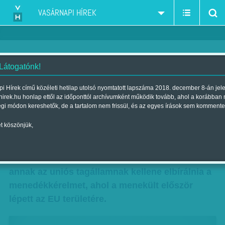
VASÁRNAPI HÍREK
 Látogatónk!
Menekültosztás újratöltve
i Hírek című közéleti hetilap utolsó nyomtatott lapszáma 2018. december 8-án jel
hirek.hu honlap ettől az időponttól archívumként működik tovább, ahol a korábban
Szerző:
Kárpáti János
| Megjelent a 2017. november 18.-i lapszámban
égi módon kereshetők, de a tartalom nem frissül, és az egyes írások sem kommente
t köszönjük,
Jóváhagyta az Európai Parlament (EP) az uniós
menekültügyi szabályozás átalakításának
tervezetét. Lényege: a jövőben nem feltétlenül
annak az uniós tagállamnak kellene elbírálnia a
menedékkérelmet, ahol a menekült először
lépett az EU területére.