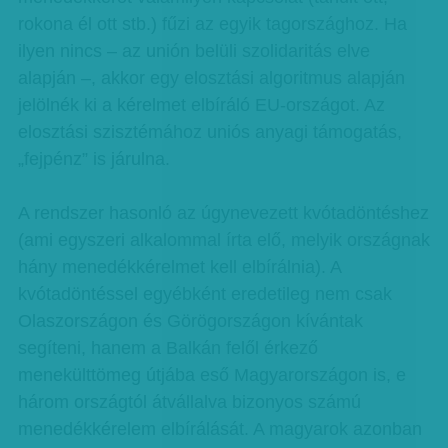
rokona él ott stb.) fűzi az egyik tagországhoz. Ha
ilyen nincs – az unión belüli szolidaritás elve
alapján –, akkor egy elosztási algoritmus alapján
jelölnék ki a kérelmet elbíráló EU-országot. Az
elosztási szisztémához uniós anyagi támogatás,
„fejpénz” is járulna.
A rendszer hasonló az úgynevezett kvótadöntéshez
(ami egyszeri alkalommal írta elő, melyik országnak
hány menedékkérelmet kell elbírálnia). A
kvótadöntéssel egyébként eredetileg nem csak
Olaszországon és Görögországon kívántak
segíteni, hanem a Balkán felől érkező
menekülttömeg útjába eső Magyarországon is, e
három országtól átvállalva bizonyos számú
menedékkérelem elbírálását. A magyarok azonban