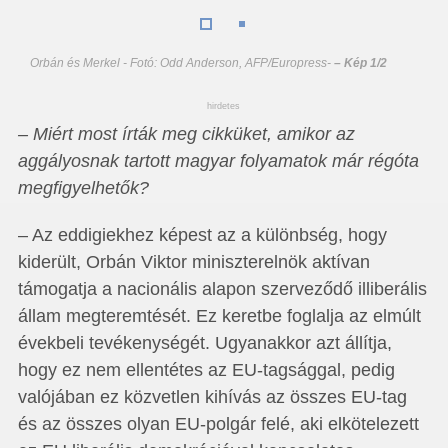
Orbán és Merkel - Fotó: Odd Anderson, AFP/Europress
-
– Kép 1/2
hirdetes
– Miért most írták meg cikküket, amikor az
aggályosnak tartott magyar folyamatok már régóta
megfigyelhetők?
– Az eddigiekhez képest az a különbség, hogy
kiderült, Orbán Viktor miniszterelnök aktívan
támogatja a nacionális alapon szerveződő illiberális
állam megteremtését. Ez keretbe foglalja az elmúlt
évekbeli tevékenységét. Ugyanakkor azt állítja,
hogy ez nem ellentétes az EU-tagsággal, pedig
valójában ez közvetlen kihívás az összes EU-tag
és az összes olyan EU-polgár felé, aki elkötelezett