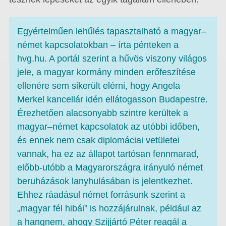
Egyértelműen lehűlés tapasztalható a magyar–
német kapcsolatokban – írta pénteken a
hvg.hu. A portál szerint a hűvös viszony világos
jele, a magyar kormány minden erőfeszítése
ellenére sem sikerült elérni, hogy Angela
Merkel kancellár idén ellátogasson Budapestre.
Érezhetően alacsonyabb szintre kerültek a
magyar–német kapcsolatok az utóbbi időben,
és ennek nem csak diplomáciai vetületei
vannak, ha ez az állapot tartósan fennmarad,
előbb-utóbb a Magyarországra irányuló német
beruházások lanyhulásában is jelentkezhet.
Ehhez ráadásul német forrásunk szerint a
„magyar fél hibái” is hozzájárulnak, például az
a hangnem, ahogy Szijjártó Péter reagál a