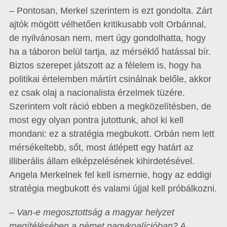
– Pontosan, Merkel szerintem is ezt gondolta. Zárt
ajtók mögött vélhetően kritikusabb volt Orbánnal,
de nyilvánosan nem, mert úgy gondolhatta, hogy
ha a táboron belül tartja, az mérséklő hatással bír.
Biztos szerepet játszott az a félelem is, hogy ha
politikai értelemben mártírt csinálnak belőle, akkor
ez csak olaj a nacionalista érzelmek tüzére.
Szerintem volt ráció ebben a megközelítésben, de
most egy olyan pontra jutottunk, ahol ki kell
mondani: ez a stratégia megbukott. Orbán nem lett
mérsékeltebb, sőt, most átlépett egy határt az
illiberális állam elképzelésének kihirdetésével.
Angela Merkelnek fel kell ismernie, hogy az eddigi
stratégia megbukott és valami újjal kell próbálkozni.
– Van-e megosztottság a magyar helyzet
megítélésében a német nagykoalícióban? A