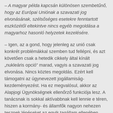
– A magyar példa kapcsán különösen szembetűnő,
hogy az Európai Uniónak a szavazati jog
elvonásának, szélsőséges esetekre fenntartott
eszközétől eltekintve nincs egyéb megoldása a
magyarhoz hasonló helyzetek kezelésére.
– Igen, az a gond, hogy jelenleg az unió csak
konkrét problémákkal szemben tud fellépni, és azt
követően csak a hetedik cikkely által kínált
„nukleáris opció” marad, vagyis a szavazati jog
elvonása. Nincs köztes megoldás. Ezért kell
támogatni az úgynevezett jogállamiság-
kezdeményezést. Ha ez megvalósul, akkor az
Alapjogi Ügynökségnek ellenőrző funkciója lesz. A
tanácsnak is sokkal aktívabbnak kell lennie e téren,
hiszen a kormány- és államfők nagyon nehezen
tesznek lépéseket az egyik tagállam ellenében.