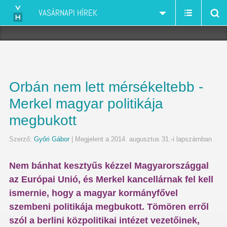
VASÁRNAPI HÍREK
Orbán nem lett mérsékeltebb -
Merkel magyar politikája
megbukott
Szerző:
Győri Gábor
| Megjelent a 2014. augusztus 31.-i lapszámban
Nem bánhat kesztyűs kézzel Magyarországgal
az Európai Unió, és Merkel kancellárnak fel kell
ismernie, hogy a magyar kormányfővel
szembeni politikája megbukott. Tömören erről
szól a berlini közpolitikai intézet vezetőinek,