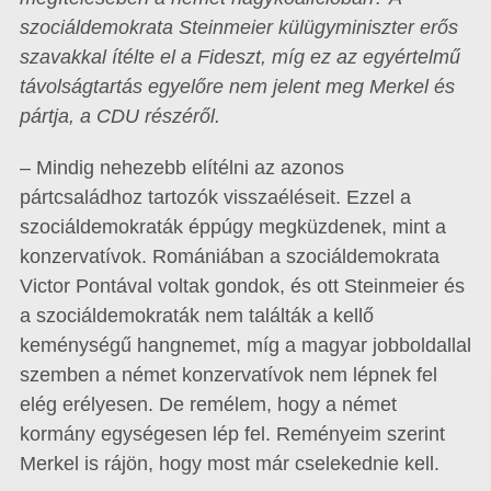
szociáldemokrata Steinmeier külügyminiszter erős
szavakkal ítélte el a Fideszt, míg ez az egyértelmű
távolságtartás egyelőre nem jelent meg Merkel és
pártja, a CDU részéről.
– Mindig nehezebb elítélni az azonos
pártcsaládhoz tartozók visszaéléseit. Ezzel a
szociáldemokraták éppúgy megküzdenek, mint a
konzervatívok. Romániában a szociáldemokrata
Victor Pontával voltak gondok, és ott Steinmeier és
a szociáldemokraták nem találták a kellő
keménységű hangnemet, míg a magyar jobboldallal
szemben a német konzervatívok nem lépnek fel
elég erélyesen. De remélem, hogy a német
kormány egységesen lép fel. Reményeim szerint
Merkel is rájön, hogy most már cselekednie kell.