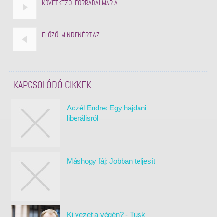
KÖVETKEZŐ:
FORRADALMÁR A…
ELŐZŐ:
MINDENÉRT AZ…
KAPCSOLÓDÓ CIKKEK
Aczél Endre: Egy hajdani
liberálisról
Máshogy fáj: Jobban teljesít
Ki vezet a végén? - Tusk