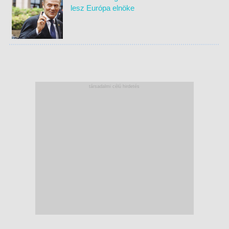
lesz Európa elnöke
társadalmi célú hirdetés