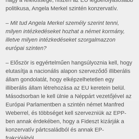
nagy a felelőssége, hiszen az EU legbefolyásosabb
politikusa, Angela Merkel szintén konzervatív.
– Mit tud Angela Merkel személy szerint tenni,
milyen intézkedéseket hozhat a német kormány,
illetve milyen intézkedéseket szorgalmazzon
európai szinten?
– Először is egyértelműen hangsúlyoznia kell, hogy
elutasítja a nacionális alapon szerveződő illiberális
állam gondolatát, hogy elképzelhetetlen egy
illiberális állam létrehozása az EU keretein belül.
Másodsorban le kell ülnie a Néppárt vezetőjével az
Európai Parlamentben a szintén német Manfred
Weberrel, és többséget kell szervezniük az EPP-
ben annak érdekében, hogy a Fideszt kizárják a
konzervatív pártcsaládból és annak EP-
frakciójából.