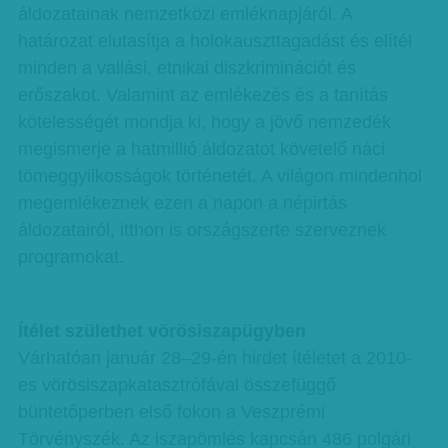
áldozatainak nemzetközi emléknapjáról. A
határozat elutasítja a holokauszttagadást és elítél
minden a vallási, etnikai diszkriminációt és
erőszakot. Valamint az emlékezés és a tanítás
kötelességét mondja ki, hogy a jövő nemzedék
megismerje a hatmillió áldozatot követelő náci
tömeggyilkosságok történetét. A világon mindenhol
megemlékeznek ezen a napon a népirtás
áldozatairól, itthon is országszerte szerveznek
programokat.
Ítélet születhet vörösiszapügyben
Várhatóan január 28–29-én hirdet ítéletet a 2010-
es vörösiszapkatasztrófával összefüggő
büntetőperben első fokon a Veszprémi
Törvényszék. Az iszapömlés kapcsán 486 polgári