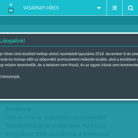
VASÁRNAPI HÍREK
 Látogatónk!
Mi várható a jövő héten?
i Hírek című közéleti hetilap utolsó nyomtatott lapszáma 2018. december 8-án jel
hirek.hu honlap ettől az időponttól archívumként működik tovább, ahol a korábban
Szerző:
VH ajánló
| Megjelent a 2016. január 23.-i lapszámban
égi módon kereshetők, de a tartalom nem frissül, és az egyes írások sem kommente
t köszönjük,
Néhány óra és itt a következő hét. Mi az, ami
már előre látható?
hirdetes
Emléknap
Január 27-e az auschwitzi náci haláltábor
felszabadításának emléknapja. Az ENSZ
közgyűlése 2005-ben döntött a holokauszt