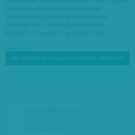
meteorológiai állomást és drónokat is visz magával.
Az örökfagy változásáról és a vízjelenlét
átalakulásáról gyűjtenek adatokat a Száraz-
Andokban lévő, extrém időjárásnak kitett
tűzhányón. A kutatást Nagy Balázs vezeti.
Címkék:
Ajánló
Már előfizethet a Vasárnapi Hírekre, kattintson!
KÖVETKEZŐ:
MÉRGEZI A VISZONYT
ELŐZŐ:
FAGYHALOTTAK