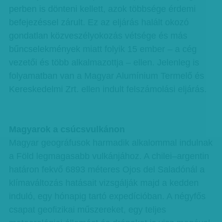
perben is dönteni kellett, azok többsége érdemi
befejezéssel zárult. Ez az eljárás halált okozó
gondatlan közveszélyokozás vétsége és más
bűncselekmények miatt folyik 15 ember – a cég
vezetői és több alkalmazottja – ellen. Jelenleg is
folyamatban van a Magyar Alumínium Termelő és
Kereskedelmi Zrt. ellen indult felszámolási eljárás.
Magyarok a csúcsvulkánon
Magyar geográfusok harmadik alkalommal indulnak
a Föld legmagasabb vulkánjához. A chilei–argentin
határon fekvő 6893 méteres Ojos del Saladónál a
klímaváltozás hatásait vizsgálják majd a kedden
induló, egy hónapig tartó expedícióban. A négyfős
csapat geofizikai műszereket, egy teljes