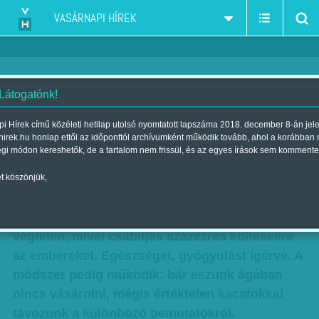
VASÁRNAPI HÍREK
 Látogatónk!
Miből lesz a csodakanapé?
i Hírek című közéleti hetilap utolsó nyomtatott lapszáma 2018. december 8-án jel
hirek.hu honlap ettől az időponttól archívumként működik tovább, ahol a korábban
Szerző:
Kun J. Viktória
| Megjelent a 2013. december 08.-i
égi módon kereshetők, de a tartalom nem frissül, és az egyes írások sem kommente
lapszámban
t köszönjük,
Biomatrac, csigaelixír, masszázsfotel,
mágnesterápia, a sor és a fantázia szinte
végtelen, mivel csábítják százezres költésekre
az embereket. Egészséget, gyógyulást ígérve. A
módszer pedig működik: bár eszünk ágában
nincs vásárolni, mégis értéktelen kacatokkal
távozunk a különböző bemutatókról.