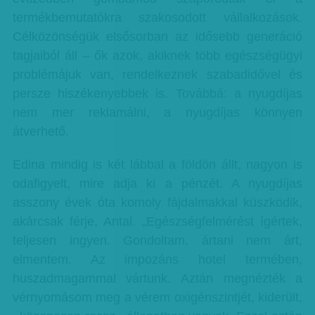
termékbemutatókra szakosodott vállalkozások.
Célközönségük elsősorban az idősebb generáció
tagjaiból áll – ők azok, akiknek több egészségügyi
problémájuk van, rendelkeznek szabadidővel és
persze hiszékenyebbek is. Továbbá: a nyugdíjas
nem mer reklamálni, a nyugdíjas könnyen
átverhető.
Edina mindig is két lábbal a földön állt, nagyon is
odafigyelt, mire adja ki a pénzét. A nyugdíjas
asszony évek óta komoly fájdalmakkal küszködik,
akárcsak férje, Antal. „Egészségfelmérést ígértek,
teljesen ingyen. Gondoltam, ártani nem árt,
elmentem. Az impozáns hotel termében,
huszadmagammal vártunk. Aztán megnézték a
vérnyomásom meg a vérem oxigénszintjét, kiderült,