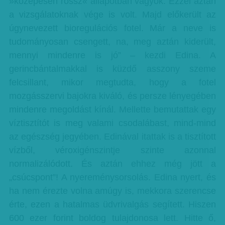
»közepesen rossz« állapotban vagyok. Ezzel aztán
a vizsgálatoknak vége is volt. Majd előkerült az
úgynevezett bioregulációs fotel. Már a neve is
tudományosan csengett, na, meg aztán kiderült,
mennyi mindenre is jó” – kezdi Edina. A
gerincbántalmakkal is küzdő asszony szeme
felcsillant, mikor megtudta, hogy a fotel
mozgásszervi bajokra kiváló, és persze lényegében
mindenre megoldást kínál. Mellette bemutattak egy
víztisztítót is meg valami csodalábast, mind-mind
az egészség jegyében. Edinával itattak is a tisztított
vízből, véroxigénszintje szinte azonnal
normalizálódott. És aztán ehhez még jött a
„csúcspont”! A nyereménysorsolás. Edina nyert, és
ha nem érezte volna amúgy is, mekkora szerencse
érte, ezen a hatalmas üdvrivalgás segített. Hiszen
600 ezer forint boldog tulajdonosa lett. Hitte ő,