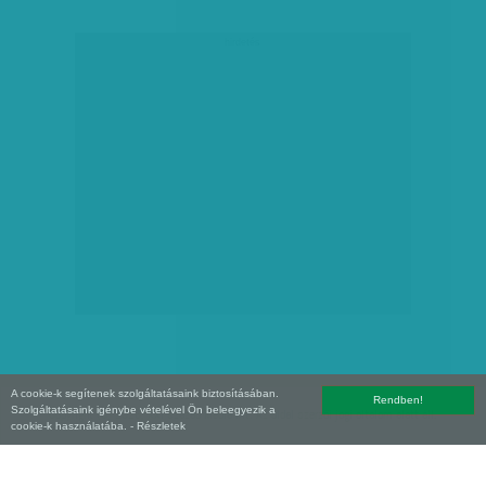
hirdetés
A cookie-k segítenek szolgáltatásaink biztosításában.
Rendben!
Szolgáltatásaink igénybe vételével Ön beleegyezik a
Copyright (C) 2026, XXI század Média Kft. Az oldal szerzői jogi oltalom alatt áll.
cookie-k használatába.
- Részletek