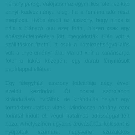
néhány percig. Valójában az egymilliós fotelhez kap
ennyi kedvezményt, elég, ha a fennmaradó részt
megfizeti. Hiába érvelt az asszony, hogy nincs is
nála a hiányzó 400 ezer forint, hiszen csak egy
egészségfelmérésre jött, megoldották. Elég volt a
szállításkor fizetni, itt csak a kötelezettségvállalás
volt a „nyeremény” ára. Ma ott virít a kanárisárga
fotel a lakás közepén, egy darab fénymásolt
papírlappal ellátva.
Egy félegyházi asszony kálváriája négy évvel
ezelőtt kezdődött. Őt postai szórólapon
kirándulásra invitálták, de kirándulás helyett egy
termékbemutatóra vittek. Mindössze néhány ezer
forinttal indult el, végül hatalmas adóssággal tért
haza. A helyszínen ugyanis áruvásárlási kölcsönt is
nyújtottak számára, negyvenöt százalékos