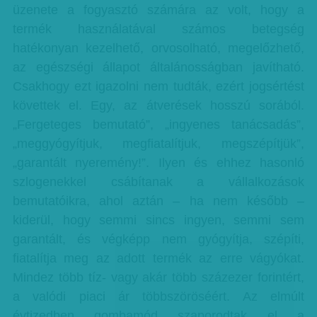
üzenete a fogyasztó számára az volt, hogy a
termék használatával számos betegség
hatékonyan kezelhető, orvosolható, megelőzhető,
az egészségi állapot általánosságban javítható.
Csakhogy ezt igazolni nem tudták, ezért jogsértést
követtek el. Egy, az átverések hosszú sorából.
„Fergeteges bemutató”, „ingyenes tanácsadás”,
„meggyógyítjuk, megfiatalítjuk, megszépítjük”,
„garantált nyeremény!”. Ilyen és ehhez hasonló
szlogenekkel csábítanak a vállalkozások
bemutatóikra, ahol aztán – ha nem később –
kiderül, hogy semmi sincs ingyen, semmi sem
garantált, és végképp nem gyógyítja, szépíti,
fiatalítja meg az adott termék az erre vágyókat.
Mindez több tíz- vagy akár több százezer forintért,
a valódi piaci ár többszöröséért. Az elmúlt
évtizedben gombamód szaporodtak el a