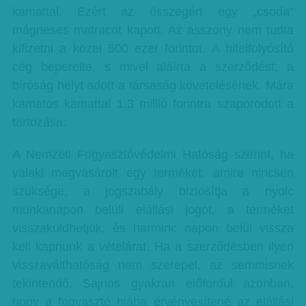
kamattal. Ezért az összegért egy „csoda”
mágneses matracot kapott. Az asszony nem tudta
kifizetni a közel 500 ezer forintot. A hitelfolyósító
cég beperelte, s mivel aláírta a szerződést, a
bíróság helyt adott a társaság követelésének. Mára
kamatos kamattal 1,3 millió forintra szaporodott a
tartozása.
A Nemzeti Fogyasztóvédelmi Hatóság szerint, ha
valaki megvásárolt egy terméket, amire nincsen
szüksége, a jogszabály biztosítja a nyolc
munkanapon belüli elállási jogot, a terméket
visszaküldhetjük, és harminc napon belül vissza
kell kapnunk a vételárat. Ha a szerződésben ilyen
visszaválthatóság nem szerepel, az semmisnek
tekintendő. Sajnos gyakran előfordul azonban,
hogy a fogyasztó hiába érvényesítené az elállási