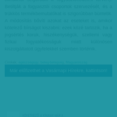
Betiltják a fogyasztói csoportok szervezését, és a
trükkös termékbemutatókat is szigorúbban büntetik.
A módosítás bővíti azokat az eseteket is, amikor
kötelező bírságot kiszabni: ezek közé tartozik, ha a
jogsértés koruk, hiszékenységük, szellemi vagy
fizikai fogyatékosságuk miatt különösen
kiszolgáltatott ügyfelekkel szemben történik.
Címkék:
egészségügy
,
beteg-betegség
,
Magyarország
Már előfizethet a Vasárnapi Hírekre, kattintson!
KÖVETKEZŐ:
A KÍNAIAK MÁR A…