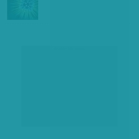
társadalmi célú hirdetés