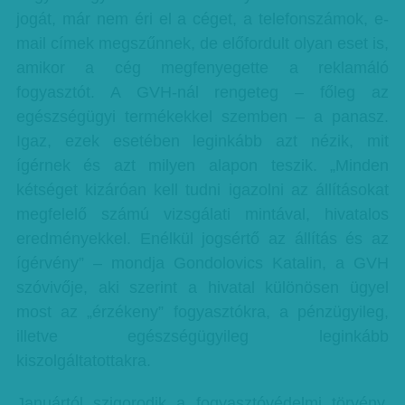
jogát, már nem éri el a céget, a telefonszámok, e-
mail címek megszűnnek, de előfordult olyan eset is,
amikor a cég megfenyegette a reklamáló
fogyasztót. A GVH-nál rengeteg – főleg az
egészségügyi termékekkel szemben – a panasz.
Igaz, ezek esetében leginkább azt nézik, mit
ígérnek és azt milyen alapon teszik. „Minden
kétséget kizáróan kell tudni igazolni az állításokat
megfelelő számú vizsgálati mintával, hivatalos
eredményekkel. Enélkül jogsértő az állítás és az
ígérvény” – mondja Gondolovics Katalin, a GVH
szóvivője, aki szerint a hivatal különösen ügyel
most az „érzékeny” fogyasztókra, a pénzügyileg,
illetve egészségügyileg leginkább
kiszolgáltatottakra.
Januártól szigorodik a fogyasztóvédelmi törvény.