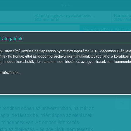
hirdetés
Ha még egyszer nyolcvanéves…
Barbie-h
2018. március 16.
2018. márci
Már előfizethet a Vasárnap
 Látogatónk!
i Hírek című közéleti hetilap utolsó nyomtatott lapszáma 2018. december 8-án jel
hirek.hu honlap ettől az időponttól archívumként működik tovább, ahol a korábban
ókusz
Szerintem
Ízlés
Sport
égi módon kereshetők, de a tartalom nem frissül, és az egyes írások sem kommente
t köszönjük,
g! Öleljen meg valaki!
2016. október 15.-i lapszámban
n rendben ebben az univerzumban, ha már az
napja, de lássuk be, miért éppen az ölelésnek
i mindennek van. Az emberi érintkezés
ája az ölelkezés – és úgy tűnik, nem tesszük