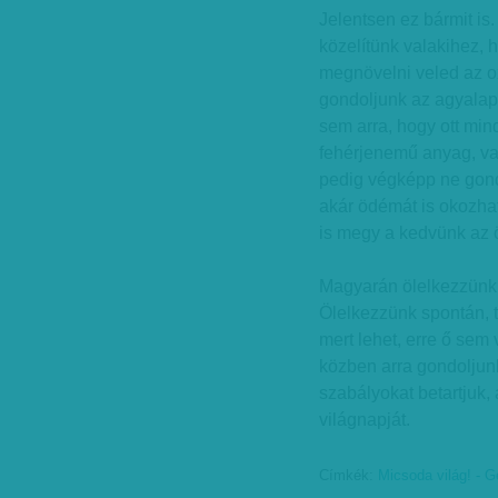
Jelentsen ez bármit is.
közelítünk valakihez, 
megnövelni veled az ox
gondoljunk az agyalapi
sem arra, hogy ott min
fehérjenemű anyag, va
pedig végképp ne gond
akár ödémát is okozhat
is megy a kedvünk az ö
Magyarán ölelkezzünk,
Ölelkezzünk spontán, t
mert lehet, erre ő sem
közben arra gondoljunk,
szabályokat betartjuk, 
világnapját.
Címkék:
Micsoda világ! - 