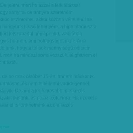
 De jelent, mert ha azzal a felkiáltással
hogy annyira, de annyira szeretném
itocinszintemet, akkor közben véletlenül se
 mirigyünk hátsó lebenyére, a hipotalamuszra,
djárt felszabadul némi peptid, valójában
gyis hormon, ami boldogságot okoz. Arra
oljunk, hogy a túl sok mennyiségű oxitocin
, mert ha mindezt sorra vesszük, alighanem el
leléstől.
 de ne csak október 15-én, hanem máskor is.
udatosan, és nem feltétlenül vadidegennel,
 vágyik. De ami a legfontosabb: ölelkezés
 akit ölelünk, és ne az oxitocinra. Ha ezeket a
akár el is törölhetnénk az ölelkezés
Gépház