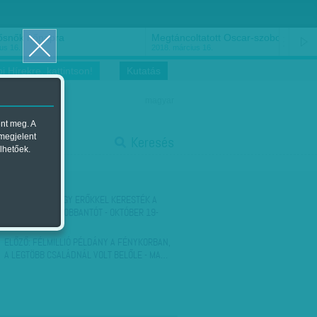
ősnők nőnapra
Megtáncoltatott Oscar-szobor
us 16.
2018. március 16.
i Hírekre, kattintson!
Kutatás
magyar
ent meg. A
start
 megjelent
Keresés
lhetőek.
stop
KÖVETKEZŐ:
NAGY ERŐKKEL KERESTÉK A
TERÉZ KÖRÚTI ROBBANTÓT - OKTÓBER 19-
ÉN…
ELŐZŐ:
FÉLMILLIÓ PÉLDÁNY A FÉNYKORBAN,
A LEGTÖBB CSALÁDNÁL VOLT BELŐLE - MA…