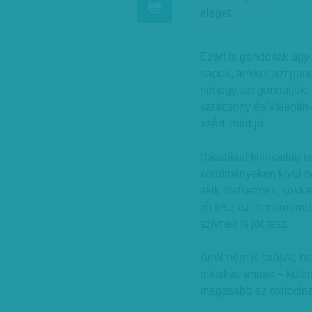
eleget.
Ezért is gondolták úg
napok, amikor azt gondo
nehogy azt gondoljuk, 
karácsony és Valentin-
azért, mert jó.
Ráadásul klinikailag is
körülményeken kívül n
akik ölelkeznek, sokka
jót tesz az immunrends
szívnek is jót tesz.
Arról nem is szólva, h
másikat, annak – külö
magasabb az oxitocins