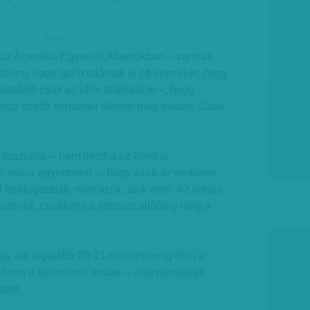
hirdetes
y az Amerikai Egyesült Államokban – vannak
lom, hogy azért találnak ki ott ilyeneket, hogy
arrafelé csak az ufók szállnak le –, hogy
nap között mindenki öleljen meg valakit. Csak
 igazolták – nem mintha ez klinikai
e volna egyértelmű –, hogy azok az emberek,
l boldogabbak, mint azok, akik nem. Az ölelés
zernek, csökkenti a stresszt,állítólag még a
ogy aki legalább 20-21 másodpercig öleli a
nösen a szerelmes ember – szervezetében
zint.