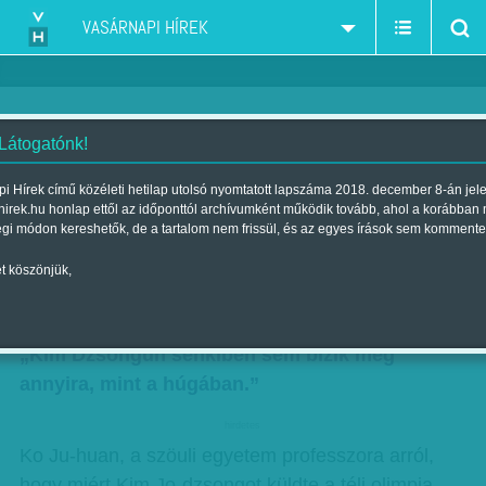
VASÁRNAPI HÍREK
 Látogatónk!
Miért Kim Jo-dzsongot küldte a
i Hírek című közéleti hetilap utolsó nyomtatott lapszáma 2018. december 8-án jel
hirek.hu honlap ettől az időponttól archívumként működik tovább, ahol a korábban
téli olimpia megnyitójára az
égi módon kereshetők, de a tartalom nem frissül, és az egyes írások sem kommente
észak-koreai diktátor?
t köszönjük,
Szerző:
Munkatársunktól
| Megjelent a 2018. február 10.-i lapszámban
„Kim Dzsongun senkiben sem bízik meg
annyira, mint a húgában.”
hirdetes
Ko Ju-huan, a szöuli egyetem professzora arról,
hogy miért Kim Jo-dzsongot küldte a téli olimpia