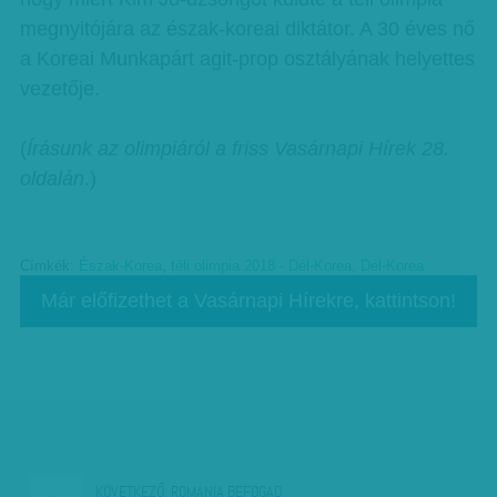
megnyitójára az észak-koreai diktátor. A 30 éves nő
a Koreai Munkapárt agit-prop osztályának helyettes
vezetője.
(
Írásunk az olimpiáról a friss Vasárnapi Hírek 28.
oldalán
.)
Címkék:
Észak-Korea
,
téli olimpia 2018 - Dél-Korea
,
Dél-Korea
Már előfizethet a Vasárnapi Hírekre, kattintson!
KÖVETKEZŐ:
ROMÁNIA BEFOGAD