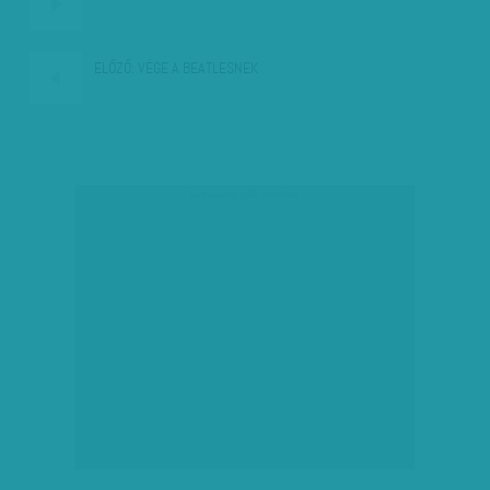
ELŐZŐ:
VÉGE A BEATLESNEK
társadalmi célú hirdetés