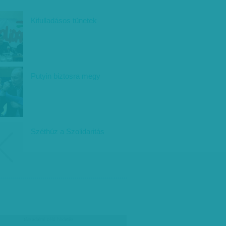
Kifulladásos tünetek
Putyin biztosra megy
Széthúz a Szolidaritás
társadalmi célú hirdetés