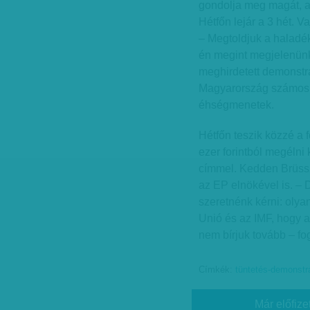
gondolja meg magát, a
Hétfőn lejár a 3 hét. 
– Megtoldjuk a haladé
én megint megjelenünk 
meghirdetett demonstrá
Magyarország számos t
éhségmenetek.
Hétfőn teszik közzé a 
ezer forintból megélni
címmel. Kedden Brüssz
az EP elnökével is. – 
szeretnénk kérni: olya
Unió és az IMF, hogy a
nem bírjuk tovább – fo
Címkék:
tüntetés-demonstrá
Már előfize