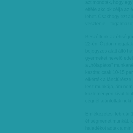
azt mondták, hogy egy
efféle akciók célja az
lehet. Csakhogy ezt al
vesztenie – fogalmazo
Beszéltünk az éhségmen
22-én, Ózdon megalak
bejegyzés alatt álló h
gyermeket nevelő edel
a „hólapátos” munkanél
kezdte: csak 10-15 perc
elkérték a láncfűrésze 
lesz munkája, ám nem k
közleményen kívül töb
cégnél ajánlottak neki 
Emlékezetes: február 
éhségmenet munkát, keny
haladékot adtak a min