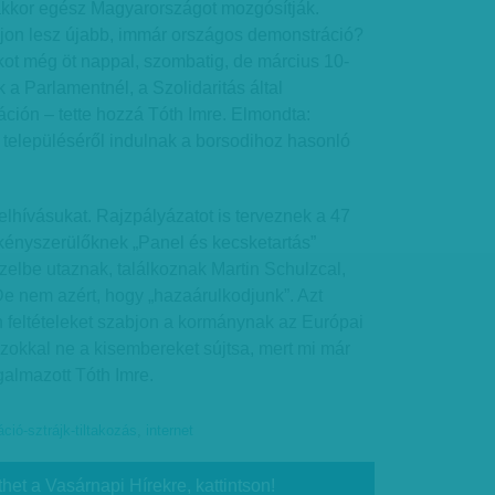
kkor egész Magyarországot mozgósítják.
Vajon lesz újabb, immár országos demonstráció?
kot még öt nappal, szombatig, de március 10-
a Parlamentnél, a Szolidaritás által
ción – tette hozzá Tóth Imre. Elmondta:
elepüléséről indulnak a borsodihoz hasonló
felhívásukat. Rajzpályázatot is terveznek a 47
 kényszerülőknek „Panel és kecsketartás”
elbe utaznak, találkoznak Martin Schulzcal,
De nem azért, hogy „hazaárulkodjunk”. Azt
n feltételeket szabjon a kormánynak az Európai
zokkal ne a kisembereket sújtsa, mert mi már
galmazott Tóth Imre.
ció-sztrájk-tiltakozás
,
internet
thet a Vasárnapi Hírekre, kattintson!