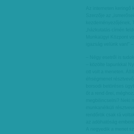
Az interneten keringő 
Szerzője az „ismerőse
kezdeményezőjének, Tó
„házkutatás címén feldú
Munkaügyi Központ vo
igazság velünk van!” – 
– Négy esetről is tudo
– közölte lapunkkal N
ott volt a meneten. Állí
éhségmenet résztvevője
borsodi betöréses ügyb
őt a rend őrei, méghozz
megbilincselni? Neki
munkanélküli résztvevőt
rendőrök csak rá volta
az adóhatóság emberei
A negyedik a menet sz