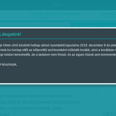
hirdetés
Ha még egyszer nyolcvanéves…
Barbie-h
2018. március 16.
2018. márci
Már előfizethet a Vasárnap
 Látogatónk!
i Hírek című közéleti hetilap utolsó nyomtatott lapszáma 2018. december 8-án jel
hirek.hu honlap ettől az időponttól archívumként működik tovább, ahol a korábban
ókusz
Szerintem
Ízlés
Sport
égi módon kereshetők, de a tartalom nem frissül, és az egyes írások sem kommente
t köszönjük,
tnének?
gjelent a 2012. március 04.-i lapszámban
tés szervezőivel történnek mostanában,
nös dolgok. Az éhségmenet résztvevőivel is.
szteni, szervezkednek tovább, újabb
KAPCS
rható.