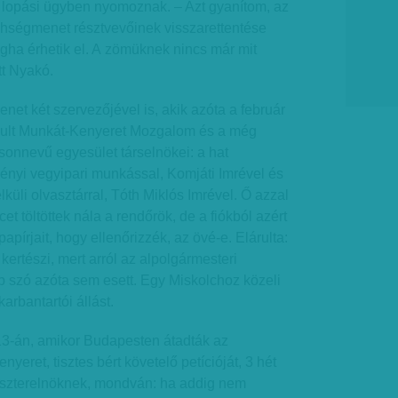
 lopási ügyben nyomoznak. – Azt gyanítom, az
 éhségmenet résztvevőinek visszarettentése
igha érhetik el. A zömüknek nincs már mit
tt Nyakó.
et két szervezőjével is, akik azóta a február
ult Munkát-Kenyeret Mozgalom és a még
asonnevű egyesület társelnökei: a hat
ényi vegyipari munkással, Komjáti Imrével és
küli olvasztárral, Tóth Miklós Imrével. Ő azzal
et töltöttek nála a rendőrök, de a fiókból azért
papírjait, hogy ellenőrizzék, az övé-e. Elárulta:
ertészi, mert arról az alpolgármesteri
b szó azóta sem esett. Egy Miskolchoz közeli
karbantartói állást.
13-án, amikor Budapesten átadták az
eret, tisztes bért követelő petíció­ját, 3 hét
iszterelnöknek, mondván: ha addig nem