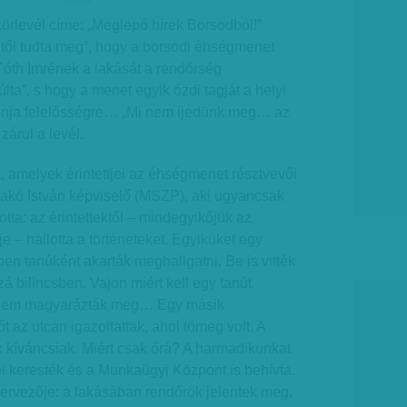
hirdetes
körlevél címe: „Meglepő hírek Borsodból!”
itől tudta meg”, hogy a borsodi éhségmenet
th Imrének a lakását a rendőrség
lta”, s hogy a menet egyik ózdi tagját a helyi
nja felelősségre… „Mi nem ijedünk meg… az
zárul a levél.
k, amelyek érintettjei az éhségmenet résztvevői
yakó István képviselő (MSZP), aki ugyancsak
totta: az érintettektől – mindegyikőjük az
 – hallotta a történeteket. Egyiküket egy
en tanúként akarták meghallgatni. Be is vitték
á bilincsben. Vajon miért kell egy tanút
 nem magyarázták meg… Egy másik
 az utcán igazoltattak, ahol tömeg volt. A
k kíváncsiak. Miért csak őrá? A harmadikunkat
 keresték és a Munkaügyi Központ is behívta.
ervezője: a lakásában rendőrök jelentek meg,