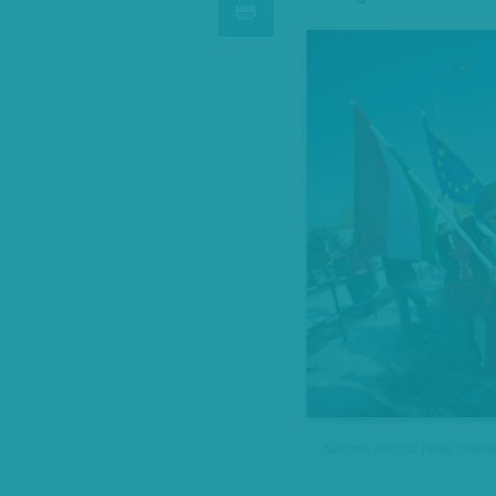
Németh András Péter felvéte