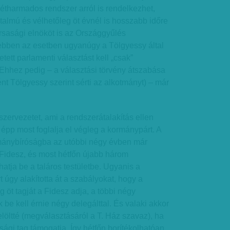
 kétharmados rendszer arról is rendelkezhet,
talmú és vélhetőleg öt évnél is hosszabb időre
sasági elnököt is az Országgyűlés
 ebben az esetben ugyanúgy a Tölgyessy által
ett parlamenti választást kell „csak”
Ehhez pedig – a választási törvény átszabása
nt Tölgyessy szerint sérti az alkotmányt) – már
zervezetet, ami a rendszerátalakítás ellen
 épp most foglalja el végleg a kormánypárt. A
otmánybíróságba az utóbbi négy évben már
a Fidesz, és most hétfőn újabb három
hatja be a taláros testületbe. Ugyanis a
úgy alakította át a szabályokat, hogy a
ág öt tagját a Fidesz adja, a többi négy
be kell érnie négy delegálttal. És valaki akkor
elöltté (megválasztásáról a T. Ház szavaz), ha
tsági tag támogatja. Így hétfőn borítékolhatóan