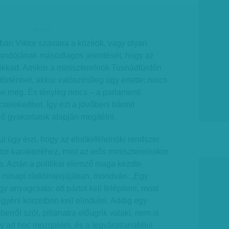
hirdetes
án Viktor szavaira a közírók, vagy olyan
andójának másodlagos jelentését, hogy az
sikkad. Amikor a miniszterelnök Tusnádfürdőn
örténhet, akkor valószínűleg úgy értette: nincs
e meg. És tényleg nincs – a parlamenti
elekedhet. Így ezt a jövőbeni bármit
ző gyakorlatok alapján megítélni.
l úgy érzi, hogy az elnöki/félelnöki rendszer
tor karakteréhez, mint az erős miniszterelnökre
. Aztán a politikai elemző maga kezdte
 minapi rádióinterjújában, mondván: „Egy
y anyagcsata: ott pártot kell felépíteni, most
yéni körzetben kell elindulni. Addig egy
rről szól, pillanatra előugrik valaki, nem is
gy ad hoc mozgalom, és a legváratlanabbul