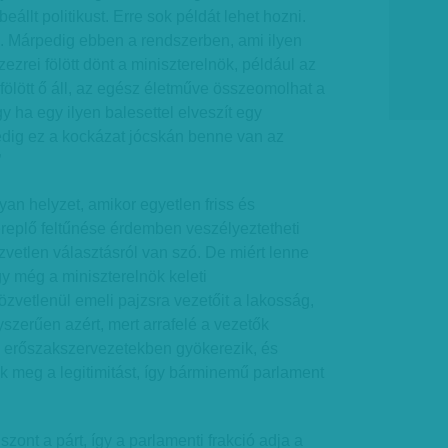
állt politikust. Erre sok példát lehet hozni.
s. Márpedig ebben a rendszerben, ami ilyen
ízezrei fölött dönt a miniszterelnök, például az
fölött ő áll, az egész életműve összeomolhat a
y ha egy ilyen balesettel elveszít egy
edig ez a kockázat jócskán benne van az
”
yan helyzet, amikor egyetlen friss és
replő feltűnése érdemben veszélyeztetheti
zvetlen választásról van szó. De miért lenne
gy még a miniszterelnök keleti
zvetlenül emeli pajzsra vezetőit a lakosság,
szerűen azért, mert arrafelé a vezetők
 erőszakszervezetekben gyökerezik, és
k meg a legitimitást, így bárminemű parlament
zont a párt, így a parlamenti frakció adja a