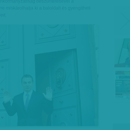
 önkormányzatiság beszüntetésével a
e miskárolhatja ki a baloldalt és gyengítheti
eit.