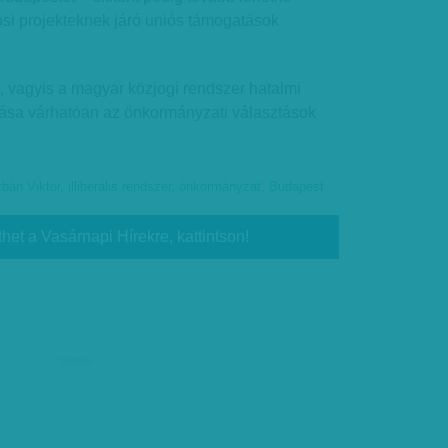
osi projekteknek járó uniós támogatások
, vagyis a magyar közjogi rendszer hatalmi
tása várhatóan az önkormányzati választások
bán Viktor
,
illiberális rendszer
,
önkormányzat
,
Budapest
thet a Vasárnapi Hírekre, kattintson!
hirdetés