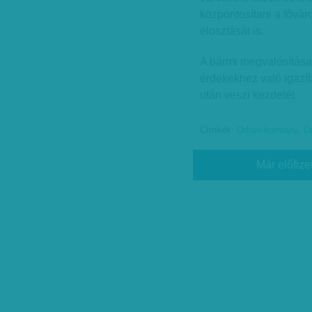
központosítani a fővár
elosztását is.
A bármi megvalósítása
érdekekhez való igazí
után veszi kezdetét.
Címkék:
Orbán-kormány
,
Or
Már előfize