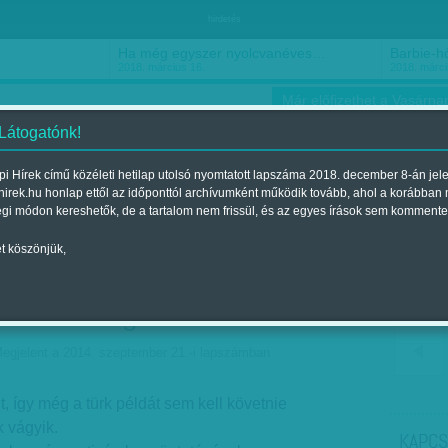
hirdetés
Ha még egyszer nyolcvanéves…
Barbie-h
2018. március 16.
2018. márci
Már előfizethet a Vasárnap
 Látogatónk!
i Hírek című közéleti hetilap utolsó nyomtatott lapszáma 2018. december 8-án jel
hirek.hu honlap ettől az időponttól archívumként működik tovább, ahol a korábban
ókusz
Szerintem
Ízlés
Sport
égi módon kereshetők, de a tartalom nem frissül, és az egyes írások sem kommente
t köszönjük,
nt magára szab - Előre
bármi megtörténhet
egjelent a 2014. szeptember 21.-i lapszámban
t, így még a türk példát sem kell követnie
 vágyik.
KAPCS