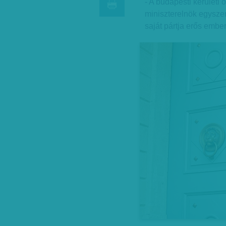
- A budapesti kerületi
miniszterelnök egyszerr
saját pártja erős ember