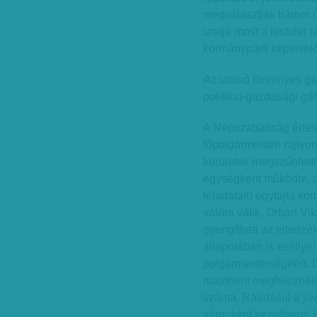
megválasztják három új
uralja most a testület 
kormánypárti képviselő,
Az utolsó törvényes gá
politikai-gazdasági gát
A Népszabadság értesül
főpolgármesteri rajtvon
kerületek megszűnhetn
egységként működni, a 
feladatait) egyfajta ko
valóra válik, Orbán Vik
gyengítheti az ellenzé
állapotában is eséllyel
polgármesterségéért. D
majdnem megfeleznék,
száma. Ráadásul a jöv
városként kezelhetné 