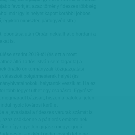
abb favoritját, azaz tömény fideszes többség
(ahol már így is helyet kapott korábbi jobbos
 egykori miniszter, pártügyvéd stb.).
t lebontása után Orbán nekiállhat elhordani a
akat is.
ése szerint 2019-től (és ezt a most
alhoz álló Tarlós István sem tagadta) a
ek önálló önkormányzati közigazgatási
választott polgármesterek helyét (és
rmányhivatalnokok, helytartók veszik át. Ha ez
tor több legyet üthet egy csapásra. Egyrészt
k megmaradt bázisait, hiszen a baloldal jelen
 indul nyolc fővárosi kerület
e a javaslattal a fideszes várurak számát is
 azaz csökkenne a párt erős embereinek
őben így egyetlen gigászi megyei jogú
Budapestet – ekként pedig tovább lehetne