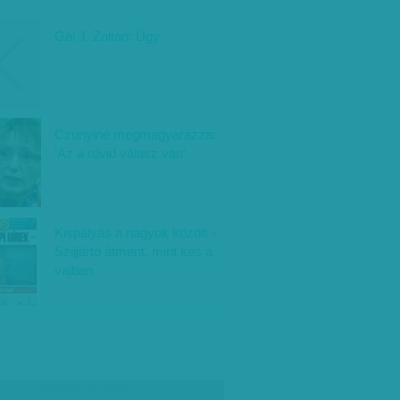
Gál J. Zoltán: Ügy
Czunyiné megmagyarázza:
'Az a rövid válasz van'
Kispályás a nagyok között -
Szijjártó átment, mint kés a
vajban
társadalmi célú hirdetés