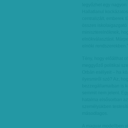
legyőzhet egy nagyon be
Hallatlanul kockázato
centralizált, emberek t
összes iskolaigazgató 
miniszterelnöknek, hog
elnökválasztást. Márp
elnöki rendszerekben.
Tény, hogy előállhat ol
meggyőző politikai sze
Orbán esélyeit – ha kö
ilyesmiről szó? Az, ho
bezzegállamaiban is kö
semmit nem jelent. Egy
hatalma elsősorban az
személyükben testesíti
másodlagos.
A magyar modellben vis