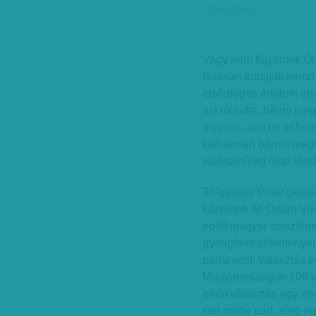
Orbán Viktor
Vagy nem figyelnek Orb
lázasan kutatják mond
elsődleges értelem el
azt mondta, bármi megt
olyasmi, ami ne eshetn
kétharmad bármit megcs
valószínűleg hiba léte
Tölgyessy Péter példáu
közelebb áll Orbán Vik
építő magyar szisztéma
gyengíteni véleményét
parlamenti választás eg
Magyarországon 106 eg
elnökválasztás egy embe
kell mögé párt, elég e