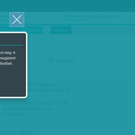
ősnők nőnapra
Megtáncoltatott Oscar-szobor
us 16.
2018. március 16.
i Hírekre, kattintson!
Kutatás
ent meg. A
start
 megjelent
Keresés
lhetőek.
stop
KÖVETKEZŐ:
RAFINÁLT CSAPDA A
FÉRFIAKNAK - SOPHIA LOREN MINDENT TUD
ERRŐL
ELŐZŐ:
AZ AKTÁKBÓL KIDERÜL: EGYETLEN
TELEFONHÍVÁSNYIRA VOLT A III.
VILÁGHÁBORÚ
OLÓDÓ CIKKEK