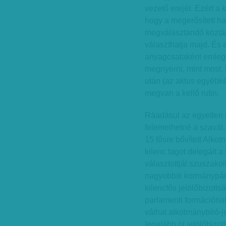
vezető erejét. Ezért a
hogy a megerősített ha
megválasztandó köztár
választhatja majd. És
anyagcsataként emleget
megnyerni, mint most. 
után (az aktus egyébké
megvan a kellő rutin.
Ráadásul az egyetlen s
felemelhetné a szavát,
15 fősre bővített Alk
kilenc tagot delegált 
választottját szuszakol
nagyobbik kormánypárt 
kilencfős jelölőbizotts
parlamenti formációnak 
válhat alkotmánybíró-j
legalább öt jelölőbizot