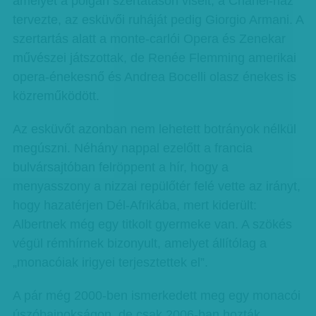
amelyet a polgári szertatáson viselt, a Chanel-ház
tervezte, az esküvői ruháját pedig Giorgio Armani. A
szertartás alatt a monte-carlói Opera és Zenekar
művészei játszottak, de Renée Flemming amerikai
opera-énekesnő és Andrea Bocelli olasz énekes is
közreműködött.
Az esküvőt azonban nem lehetett botrányok nélkül
megúszni. Néhány nappal ezelőtt a francia
bulvársajtóban felröppent a hír, hogy a
menyasszony a nizzai repülőtér felé vette az irányt,
hogy hazatérjen Dél-Afrikába, mert kiderült:
Albertnek még egy titkolt gyermeke van. A szökés
végül rémhírnek bizonyult, amelyet állítólag a
„monacóiak irigyei terjesztettek el”.
A pár még 2000-ben ismerkedett meg egy monacói
úszóbajnokságon, de csak 2006-ban hozták