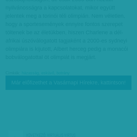
nyilvánosságra a kapcsolatokat, mikor együtt
jelentek meg a torinói téli olimpián. Nem véletlen,
hogy a sportesemények ennyire fontos szerepet
töltenek be az életükben, hiszen Charlene a dél-
afrikai úszóválogatott tagjaként a 2000-es sydneyi
olimpiára is kijutott, Albert herceg pedig a monacói
bobvál­oga­tottal öt olimpiát is megjárt.
Címkék:
házasság
,
esküvő
,
botrány
Már előfizethet a Vasárnapi Hírekre, kattintson!
KÖVETKEZŐ:
VIRTUÁLIS VIRTUS