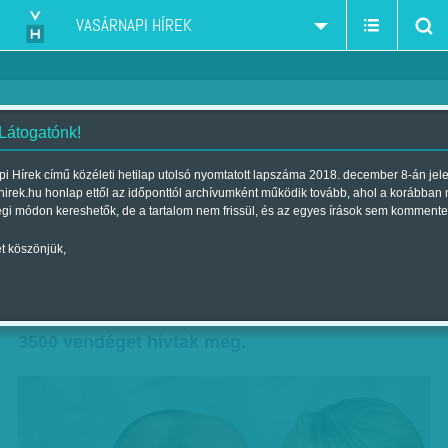
VASÁRNAPI HÍREK
 Látogatónk!
Nem szökött el az ara
i Hírek című közéleti hetilap utolsó nyomtatott lapszáma 2018. december 8-án jel
hirek.hu honlap ettől az időponttól archívumként működik tovább, ahol a korábban
Szerző:
Szűcs Ágnes
| Megjelent a 2011. július 03.-i lapszámban
égi módon kereshetők, de a tartalom nem frissül, és az egyes írások sem kommente
t köszönjük,
Örök hűséget fogadott II. Albert monacói herceg
és Charlene Wittstock dél-afrikai úszónő. A
hercegi palotában zajló egyházi szertartásra
3500 vendéget hívtak meg.