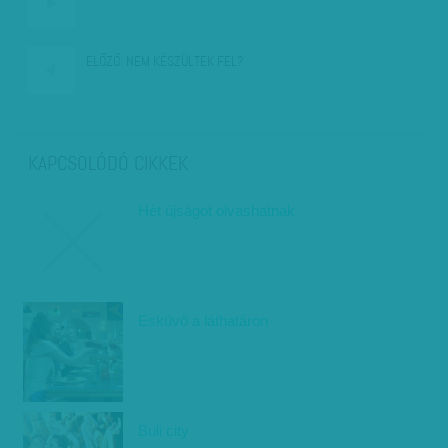
ELŐZŐ:
NEM KÉSZÜLTEK FEL?
KAPCSOLÓDÓ CIKKEK
Hét újságot olvashatnak
Esküvő a láthatáron
Buli city