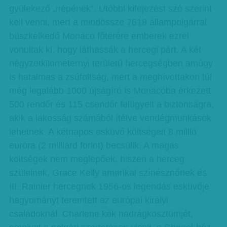
gyülekező „népének”. Utóbbi kifejezést szó szerint
kell venni, mert a mindössze 7618 állampolgárral
büszkélkedő Monaco főterére emberek ezrei
vonultak ki, hogy láthassák a hercegi párt. A két
négyzetkilométernyi területű hercegségben amúgy
is hatalmas a zsúfoltság, mert a meghívottakon túl
még legalább 1000 újságíró is Monacóba érkezett.
500 rendőr és 115 csendőr felügyelt a biztonságra,
akik a lakosság számából ítélve vendégmunkások
lehetnek. A kétnapos esküvő költségeit 8 millió
euróra (2 milliárd forint) becsülik. A magas
költségek nem meglepőek, hiszen a herceg
szüleinek, Grace Kelly amerikai színésznőnek és
III. Rainier hercegnek 1956-os legendás esküvője
hagyományt teremtett az európai királyi
családoknál. Charlene kék nadrágkosztümjét,