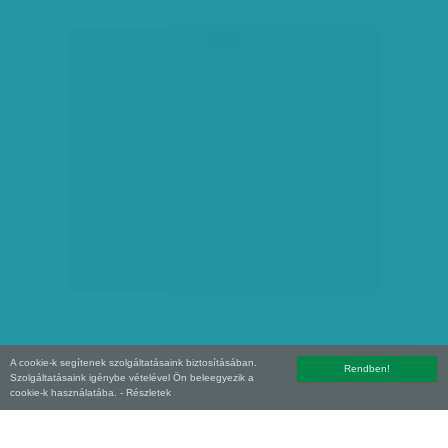
hirdetés
A cookie-k segítenek szolgáltatásaink biztosításában.
Rendben!
Szolgáltatásaink igénybe vételével Ön beleegyezik a
Copyright (C) 2026, XXI század Média Kft. Az oldal szerzői jogi oltalom alatt áll.
cookie-k használatába.
- Részletek