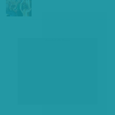
társadalmi célú hirdetés