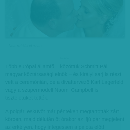
Nem szökött el az ara
hirdetes
Több európai államfő – közöttük Schmitt Pál
magyar köztársasági elnök – és királyi sarj is részt
vett a ceremónián, de a divattervező Karl Lagerfeld
vagy a szupermodell Naomi Campbell is
tiszteletüket tették.
A polgári esküvőt már pénteken megtartották zárt
körben, majd délután öt órakor az ifjú pár megjelent
az erkélyen, hogy integessen a palota előtt