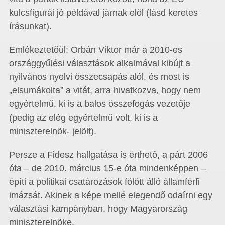
kulcsfigurái jó példával járnak elöl (lásd keretes
írásunkat).
Emlékeztetőül: Orbán Viktor már a 2010-es
országgyűlési választások alkalmával kibújt a
nyilvános nyelvi összecsapás alól, és most is
„elsumákolta” a vitát, arra hivatkozva, hogy nem
egyértelmű, ki is a balos összefogás vezetője
(pedig az elég egyértelmű volt, ki is a
miniszterelnök- jelölt).
Persze a Fidesz hallgatása is érthető, a párt 2006
óta – de 2010. március 15-e óta mindenképpen –
építi a politikai csatározások fölött álló államférfi
imázsát. Akinek a képe mellé elegendő odaírni egy
választási kampányban, hogy Magyarország
miniszterelnöke.