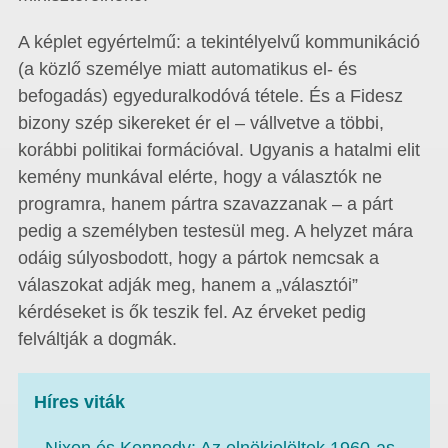
A képlet egyértelmű: a tekintélyelvű kommunikáció
(a közlő személye miatt automatikus el- és
befogadás) egyeduralkodóvá tétele. És a Fidesz
bizony szép sikereket ér el – vállvetve a többi,
korábbi politikai formációval. Ugyanis a hatalmi elit
kemény munkával elérte, hogy a választók ne
programra, hanem pártra szavazzanak – a párt
pedig a személyben testesül meg. A helyzet mára
odáig súlyosbodott, hogy a pártok nemcsak a
válaszokat adják meg, hanem a „választói”
kérdéseket is ők teszik fel. Az érveket pedig
felváltják a dogmák.
Híres viták
- Nixon és Kennedy: Az elnökjelöltek 1960-as