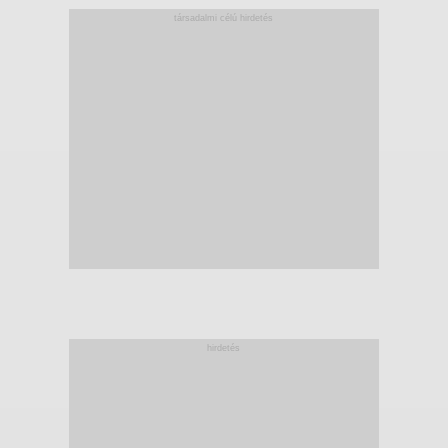
társadalmi célú hirdetés
hirdetés