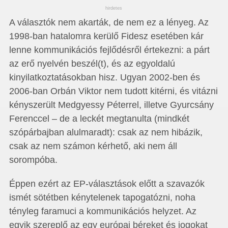
hirdetes
A választók nem akarták, de nem ez a lényeg. Az
1998-ban hatalomra kerülő Fidesz esetében kár
lenne kommunikációs fejlődésről értekezni: a párt
az erő nyelvén beszél(t), és az egyoldalú
kinyilatkoztatásokban hisz. Ugyan 2002-ben és
2006-ban Orbán Viktor nem tudott kitérni, és vitázni
kényszerült Medgyessy Péterrel, illetve Gyurcsány
Ferenccel – de a leckét megtanulta (mindkét
szópárbajban alulmaradt): csak az nem hibázik,
csak az nem számon kérhető, aki nem áll
sorompóba.
Éppen ezért az EP-választások előtt a szavazók
ismét sötétben kénytelenek tapogatózni, noha
tényleg faramuci a kommunikációs helyzet. Az
egyik szereplő az egy európai béreket és jogokat