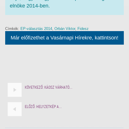
elnöke 2014-ben.
Címkék:
EP-választás 2014
,
Orbán Viktor
,
Fidesz
Már előfizethet a Vasárnapi Hírekre, kattintson!
KÖVETKEZŐ:
KÁOSZ VÁRHATÓ…
ELŐZŐ:
HELYZETKÉP A…