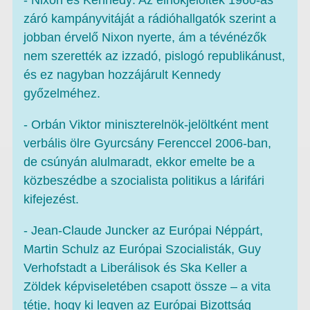
záró kampányvitáját a rádióhallgatók szerint a
jobban érvelő Nixon nyerte, ám a tévénézők
nem szerették az izzadó, pislogó republikánust,
és ez nagyban hozzájárult Kennedy
győzelméhez.
- Orbán Viktor miniszterelnök-jelöltként ment
verbális ölre Gyurcsány Ferenccel 2006-ban,
de csúnyán alulmaradt, ekkor emelte be a
közbeszédbe a szocialista politikus a lárifári
kifejezést.
- Jean-Claude Juncker az Európai Néppárt,
Martin Schulz az Európai Szocialisták, Guy
Verhofstadt a Liberálisok és Ska Keller a
Zöldek képviseletében csapott össze – a vita
tétje, hogy ki legyen az Európai Bizottság