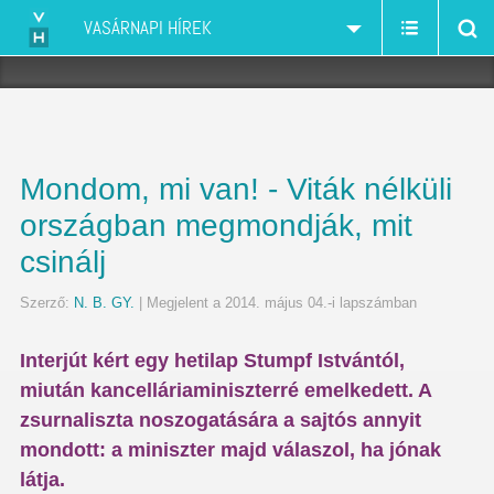
VASÁRNAPI HÍREK
Mondom, mi van! - Viták nélküli
országban megmondják, mit
csinálj
Szerző:
N. B. GY.
| Megjelent a 2014. május 04.-i lapszámban
Interjút kért egy hetilap Stumpf Istvántól,
miután kancelláriaminiszterré emelkedett. A
zsurnaliszta noszogatására a sajtós annyit
mondott: a miniszter majd válaszol, ha jónak
látja.