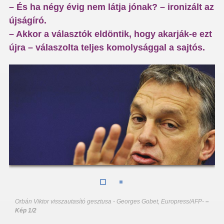
– És ha négy évig nem látja jónak? – ironizált az
újságíró.
– Akkor a választók eldöntik, hogy akarják-e ezt
újra – válaszolta teljes komolysággal a sajtós.
Orbán Viktor visszautasító gesztusa - Georges Gobet, Europress/AFP
-
–
Kép 1/2