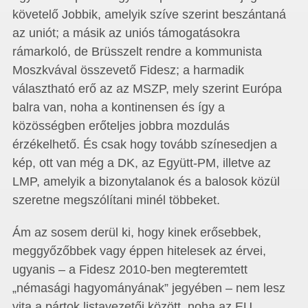
követelő Jobbik, amelyik szíve szerint beszántaná
az uniót; a másik az uniós támogatásokra
rámarkoló, de Brüsszelt rendre a kommunista
Moszkvával összevető Fidesz; a harmadik
választható erő az az MSZP, mely szerint Európa
balra van, noha a kontinensen és így a
közösségben erőteljes jobbra mozdulás
érzékelhető. És csak hogy tovább színesedjen a
kép, ott van még a DK, az Együtt-PM, illetve az
LMP, amelyik a bizonytalanok és a balosok közül
szeretne megszólítani minél többeket.
Ám az sosem derül ki, hogy kinek erősebbek,
meggyőzőbbek vagy éppen hitelesek az érvei,
ugyanis – a Fidesz 2010-ben megteremtett
„némasági hagyományának” jegyében – nem lesz
vita a pártok listavezetői között, noha az EU