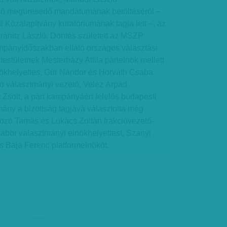
elő megüresedő mandátumának betöltéséről –
 Közalapítvány kuratóriumának tagja lett –, az
ránitz László. Döntés született az MSZP
ampányidőszakban ellátó országos választási
A testületnek Mesterházy Attila pártelnök mellett
ökhelyettes, Gúr Nándor és Horváth Csaba
ló választmányi vezető, Velez Árpád
 Zsolt, a párt kampányáért felelős budapesti
tmány a bizottság tagjává választotta még
ozó Tamás és Lukács Zoltán frakcióvezető-
ábor választmányi elnökhelyettest, Szanyi
és Baja Ferenc platformelnököt.
hirdetés