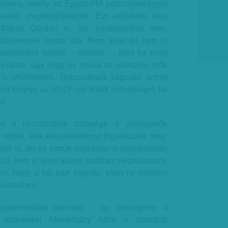
ülmény, amely az Együtt-PM pártszövetséggel
erejét megkérdőjelezné. Ezt erősítette meg
 Bajnai Gordon is, aki egyértelművé tette:
őzelemnek rendel alá. Nem lehet és nem is
asztásokra építeni – mondta –, mert ha most
yváltás, úgy négy év múlva az ellenzéki erők
is eltűnhetnek. Gyurcsányék kapcsán annyit
het kinyitni az MSZP-vel kötött szövetséget, ha
t.
en a hozzászólók többsége a pártvezetők
, voltak, akik ellenvéleményt fogalmaztak meg.
dikó is, aki az elmúlt napokban a nyilvánosság
e: ha nem is lehet közös listában megállapodni,
rni, hogy a két párt egymás ellen ne indítson
rületekben.
üzemmódra kapcsolt – így összegezte a
 történteket Mesterházy Attila a szombati