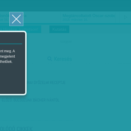
ősnők nőnapra
Megtáncoltatott Oscar-szobor
us 16.
2018. március 16.
i Hírekre, kattintson!
Kutatás
magyar
ent meg. A
start
 megjelent
Keresés
lhetőek.
stop
KÖVETKEZŐ:
BAJNAI GYŐZELMI RECEPTJE
ELŐZŐ:
BÚCSÚZUNK BÄCHER IVÁNTÓL
OLÓDÓ CIKKEK