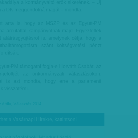
akadálya a kormányváltó erők sikerének. – Új
ha a DK meggondolná magát – mondta.
tért arra is, hogy az MSZP és az Együtt-PM
rma arculattal kampányolnak majd. Egyeztettek
lt aláírásgyűjtésről is, amelynek célja, hogy a
utballtámogatásra szánt költségvetési pénzt
ordítsák.
gyütt-PM támogatni fogja-e Horváth Csabát, az
jelöltjét az önkormányzati választásokon,
i is azt mondta, hogy erre a parlamenti
k visszatérni.
 Attila
,
Választás 2014
thet a Vasárnapi Hírekre, kattintson!
a volt házalelnök, Mandur László