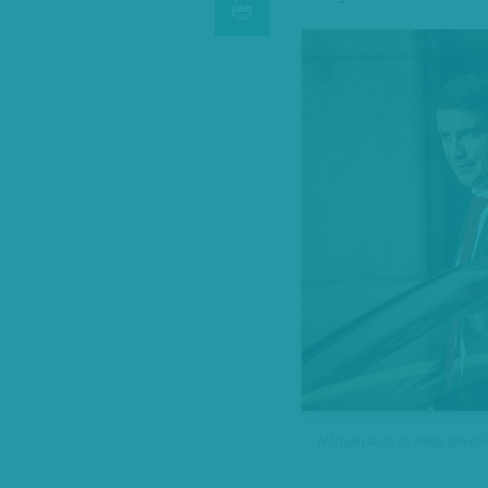
Németh András Péter felvéte