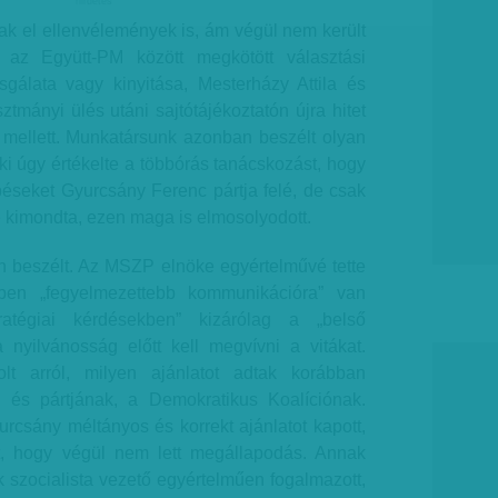
hirdetes
ak el ellenvélemények is, ám végül nem került
z Együtt-PM között megkötött választási
sgálata vagy kinyitása, Mesterházy Attila és
tmányi ülés utáni sajtótájékoztatón újra hitet
 mellett. Munkatársunk azonban beszélt olyan
ki úgy értékelte a többórás tanácskozást, hogy
péseket Gyurcsány Ferenc pártja felé, de csak
e kimondta, ezen maga is elmosolyodott.
n beszélt. Az MSZP elnöke egyértelművé tette
ben „fegyelmezettebb kommunikációra” van
ratégiai kérdésekben” kizárólag a „belső
nyilvánosság előtt kell megvívni a vitákat.
lt arról, milyen ajánlatot adtak korábban
és pártjának, a Demokratikus Koalíciónak.
rcsány méltányos és korrekt ajánlatot kapott,
 hogy végül nem lett megállapodás. Annak
 szocialista vezető egyértelműen fogalmazott,