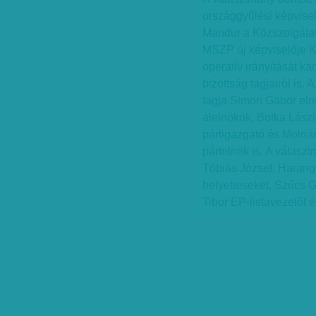
országgyűlési képvis
Mandur a Közszolgálati
MSZP új képviselője K
operatív irányítását k
bizottság tagjairól is. 
tagja Simon Gábor eln
alelnökök, Botka Lász
pártigazgató és Molnár
pártelnök is. A válasz
Tóbiás József, Harang
helyetteseket, Szűcs G
Tibor EP-listavezetőt 