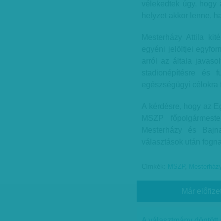
vélekedtek úgy, hogy 
helyzet akkor lenne, 
Mesterházy Attila ki
egyéni jelöltjei egyfo
arról az általa javaso
stadionépítésre és f
egészségügyi célokra f
A kérdésre, hogy az E
MSZP főpolgármester-
Mesterházy és Bajna
választások után fogna
Címkék:
MSZP
,
Mesterházy
Már előfize
A választmány döntött 