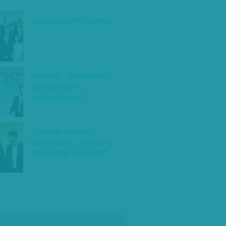
Bajnai győzelmi receptje
Arcra fel! – Mi derült ki a
tegnapi MSZP
kongresszuson?
Elhúzódó ellenzéki
helyezkedés – mi lesz az
MSZP nagy öregjeivel?
társadalmi célú hirdetés