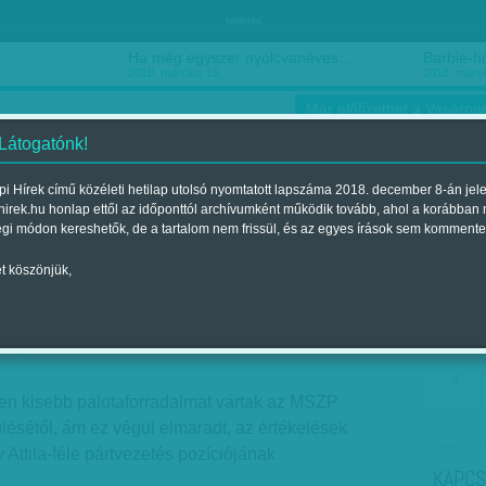
hirdetés
Ha még egyszer nyolcvanéves…
Barbie-h
2018. március 16.
2018. márci
Már előfizethet a Vasárnap
 Látogatónk!
i Hírek című közéleti hetilap utolsó nyomtatott lapszáma 2018. december 8-án jel
hirek.hu honlap ettől az időponttól archívumként működik tovább, ahol a korábban
ókusz
Szerintem
Ízlés
Sport
égi módon kereshetők, de a tartalom nem frissül, és az egyes írások sem kommente
t köszönjük,
volt, úgy lesz
Megjelent a 2013. november 24.-i lapszámban
sen kisebb palotaforradalmat vártak az MSZP
lésétől, ám ez végül elmaradt, az értékelések
Attila-féle pártvezetés pozíciójának
KAPCS