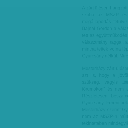
A zárt ülésen hangzott
szóba az MSZP és a
megállapodás felülviz
Bajnai Gordon a válasz
tett az együttműködés
választmányi taggal, a
mintha tettek volna lé
Gyurcsány nélkül. Mir
Mesterházy zárt ülése
azt is, hogy a jövő
szükség, vagyis „st
fórumokon” és nem a 
Részletesen beszámo
Gyurcsány Ferencnek 
Mesterházy szerint Gyu
nem az MSZP-n múlt,
tekintetében mindegyik