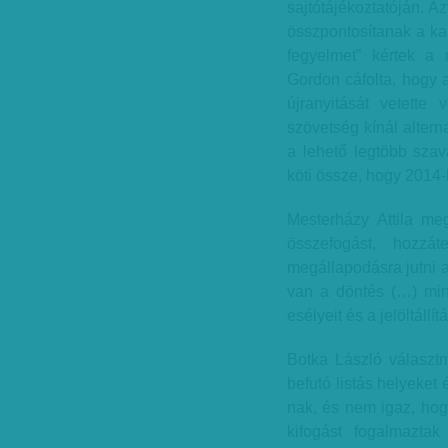
sajtótájékoztatóján. A
összpontosítanak a k
fegyelmet” kértek a m
Gordon cáfolta, hogy 
újranyitását vetett
szövetség kínál altern
a lehető legtöbb szav
köti össze, hogy 2014
Mesterházy Attila megi
összefogást, hozzá
megállapodásra jutni 
van a döntés (…) min
esélyeit és a jelöltállí
Botka László választ
befutó listás helyeket 
nak, és nem igaz, hog
kifogást fogalmaztak