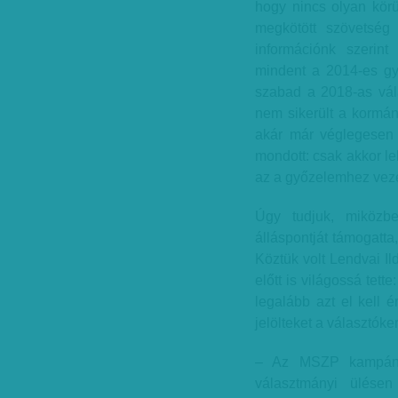
hogy nincs olyan kör
megkötött szövetség 
információnk szerint
mindent a 2014-es gy
szabad a 2018-as vál
nem sikerült a kormán
akár már véglegesen 
mondott: csak akkor le
az a győzelemhez veze
Úgy tudjuk, miközb
álláspontját támogatta
Köztük volt Lendvai Il
előtt is világossá tett
legalább azt el kell é
jelölteket a választóke
– Az MSZP kampány
választmányi ülésen