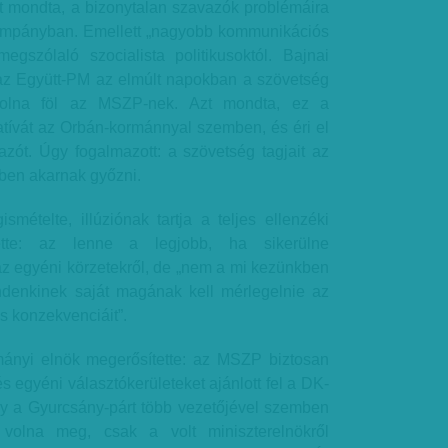
zt mondta, a bizonytalan szavazók problémáira
ampányban. Emellett „nagyobb kommunikációs
egszólaló szocialista politikusoktól. Bajnai
az Együtt-PM az elmúlt napokban a szövetség
e volna föl az MSZP-nek. Azt mondta, ez a
atívát az Orbán-kormánnyal szemben, és éri el
azót. Úgy fogalmazott: a szövetség tagjait az
-ben akarnak győzni.
smételte, illúziónak tartja a teljes ellenzéki
tette: az lenne a legjobb, ha sikerülne
az egyéni körzetekről, de „nem a mi kezünkben
denkinek saját magának kell mérlegelnie az
tás konzekvenciáit”.
mányi elnök megerősítette: az MSZP biztosan
és egyéni választókerületeket ajánlott fel a DK-
y a Gyurcsány-párt több vezetőjével szemben
 volna meg, csak a volt miniszterelnökről